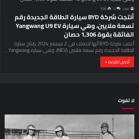
108
0
caar
أنتجت شركة BYD سيارة الطاقة الجديدة رقم
تسعة ملايين، وهي سيارة Yangwang U9 EV
الفائقة بقوة 1,306 حصان
أعلنت شركة BYD أنها احتفلت في 2 سبتمبر 2024 بإنتاج سيارة
الطاقة الجديدة رقم تسعة ملايين (NEV)، وهي سيارة Yangwang…
أكمل القراءة »
لا تفوت
لماذا
حق
تم
اختب
منع
الس
النساء
خم