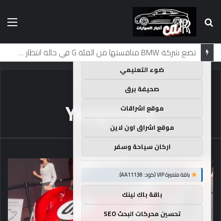
بحث
الق
×
توصيات :
عن
باقة متميزة VIP (كود: AA35872):
لماذا تم منع النساء من المشاركة في لومان لعقود من الزمن؟
ضوء التعليمي
الرئيسية
/
Yangwang
صحيفة برق
Yangwang
موقع اشراقات
موقع اشراق اون لاين
اركان سياحة وسفر
باقة متميزة VIP (كود: AA11138):
باقة باك لينك
تحسين محركات البحث SEO