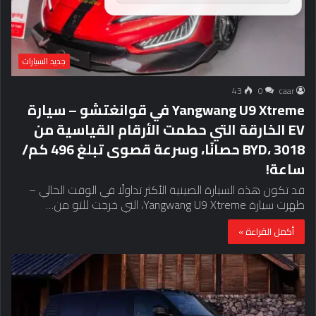
جديد السيارات
43
0
caar
Yangwang U9 Xtreme في قوانغتشو – سيارة
EV الخارقة التي حطمت الأرقام القياسية من
BYD، 3018 حصانًا، وسرعة قصوى تبلغ 496 كم/
ساعة!
قد تكون هذه السيارة الصينية الأكثر تداولًا في الوقت الحالي –
ظهرت سيارة Yangwang U9 Xtreme، التي خرجت للتو من…
أكمل القراءة »