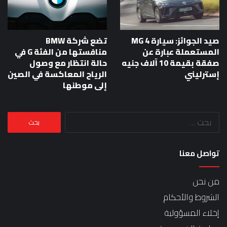
صيد الجوائز: سيارة MG 4
تضع شركة BMW
المستعملة عبارة عن
منافستها من الفئة G في
صفقة بقيمة 10 آلاف جنيه
حالة انتظار مع وصول
إسترليني
الرياح المعاكسة في الصين
إلى موطنها
البحث
عن:
تواصل معنا
من نحن
الشروط والأحكام
إخلاء المسؤولية