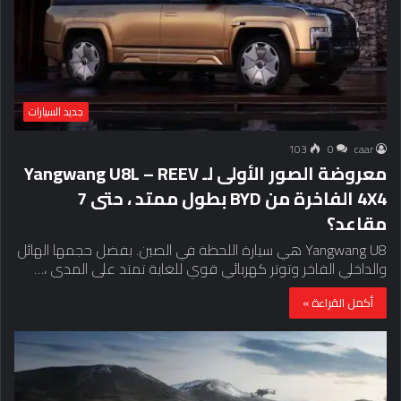
جديد السيارات
103
0
caar
معروضة الصور الأولى لـ Yangwang U8L – REEV
4X4 الفاخرة من BYD بطول ممتد ، حتى 7
مقاعد؟
Yangwang U8 هي سيارة اللحظة في الصين. بفضل حجمها الهائل
والداخلي الفاخر وتوتر كهربائي قوي للغاية تمتد على المدى ،…
أكمل القراءة »