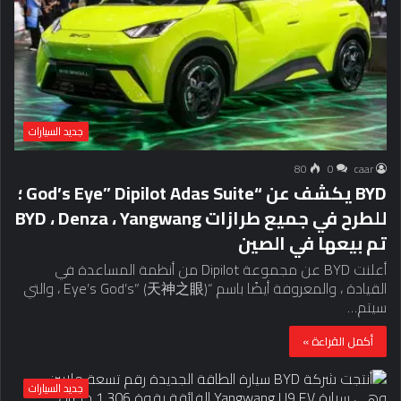
جديد السيارات
80
0
caar
BYD يكشف عن “God’s Eye” Dipilot Adas Suite ؛
للطرح في جميع طرازات BYD ، Denza ، Yangwang
تم بيعها في الصين
أعلنت BYD عن مجموعة Dipilot من أنظمة المساعدة في
القيادة ، والمعروفة أيضًا باسم “Eye’s God’s” (天神之眼) ، والتي
سيتم…
أكمل القراءة »
جديد السيارات