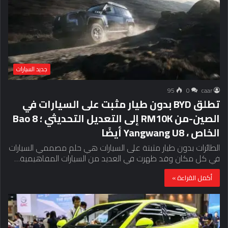
جديد السيارات
95
0
caar
تطلق BYD بدون طيار مثبت على السيارات في
الصين-من RM10K إلى التعديل التحديثي ؛ Bao 8
الخاص ، Yangwang U8 أيضًا
الطائرات بدون طيار مثبتة على السيارات هي حلم مصممي السيارات
في كل مكان وقد ظهرت في العديد من السيارات المفاهيمية…
أكمل القراءة »