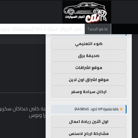
×
توصيات :
تضع شركة BMW منافستها من الفئة G في حالة انتظار مع وصول الرياح المعاكسة في الصين إلى موطنها
ما هو الجديد؟
باقة متميزة VIP (كود: AA35872):
ضوء التعليمي
صحيفة برق
موقع اشراقات
موقع اشراق اون لاين
اركان سياحة وسفر
باقة متميزة VIP (كود: AA38045):
اول اثنين ريادة اعمال
مشاركة ارباح ادسنس