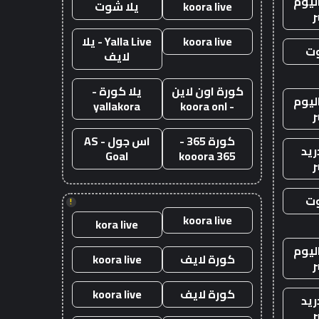
ليوم
koora live
يلا شوت
ر
koora live
Yalla Live - يلا
وت
لايف
كورة اون لاين
يلا كورة -
ليوم
yallakora
- koora onl
ر
كورة 365 -
اس جول - AS
ريد
Goal
kooora 365
ر
وت
!
koora live
kora live
ليوم
كورة لايف
koora live
ر
كورة لايف
koora live
ريد
ر