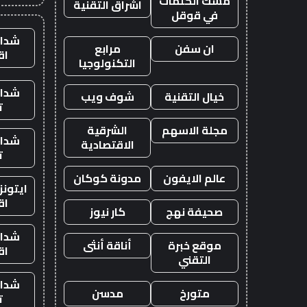
مسك الكلمات
اشراق التقنية
في قوقل
شدات
ان سفن
مرابع
اق
التكنولوجيا
شدات
خيال التقنية
شوف ويب
ت
مجلة الاسهم
الشرقية
شدات
الاقتصادية
ت
عالم الايفون
مدونة كوكان
ايتون
اق
صحيفة نهج
كار نيوز
شدات
موقع خبرة
أناقة أنثى
اق
التقني
شدات
متورخ
مدسن
ت