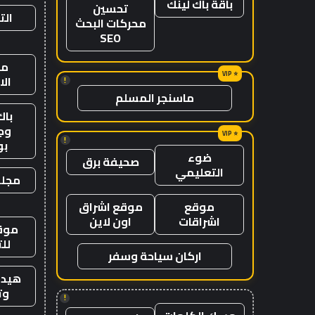
باقة باك لينك
تحسين
الت
محركات البحث
SEO
من
ال
!
ماسنجر المسلم
باك
وج
!
ب
ضوء
صحيفة برق
التعليمي
مجلة
موقع
موقع اشراق
اشراقات
اون لاين
موقع
لل
اركان سياحة وسفر
هيدب
وت
!