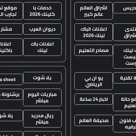
دريس
اشراق العالم
خدمات با
موقع تجا
عالم كبير
كلينك 2026
تجارب ال
تدى
اعلانات الباك
ديوان العرب
مشاري
اشراق
لينك 2026
اعلانات باك
اعلانا
 لينك
مصادر التعليم
لينك
باكلين
يست
وست
يلا شوت
 تقنية
يو ان بي
la shoot
الرياضي
مباريات اليوم
برشلونة م
 حالة
اخبار 24 ساعة
مباشر
تعليم
ريال مدريد
يلا ش
 فنون
صحيفة العالم
مباشر
رفيه