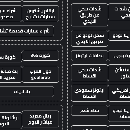
 شدات
شدات ببجي
ارقام يشترون
شراء سيا
بجي
عن طريق
سيارات تشليح
مصدوم
الايدي
شراء سيارات قديمة تشل
لا لودو
شحن لودو عن
طريق الايدي
كورة 365
ة ببجي
بطاقات ايتونز
كورة س
ستيشن
شدات ببجي
جول العرب
بث مباشر 
تور
اقساط
goalarab
مدريد ال
ز امريكي
ايتونز سعودي
يلا لايف
ساط
اقساط
لا لودو
حناء شعر
ريال مدريد
ساط
برشلونة م
مباشر اليوم
اليوم