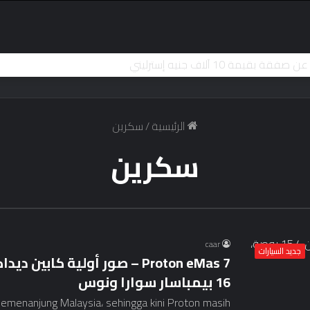
الرئيسية
/
سكرين
سكرين
caar
جديد السيارات
16 بيمباسار سوارا ونوس
semenanjung Malaysia، sehingga kini Proton masih