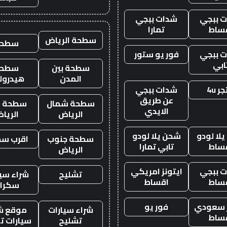
 ببجي
شدات ببجي
ساط
تمارا
سطحة الرياض
سطحه
 ببجي
فور يو ستور
ابي
سطحة بين
سطحة
المدن
هيدرول
ر 4u
شدات ببجي
عن طريق
سطحة شمال
سطحة غ
الايدي
الرياض
الريا
لا لودو
شحن يلا لودو
سطحة جنوب
اقرب س
ساط
تابي تمارا
الرياض
 ببجي
ايتونز امريكي
تشليح
شراء سيا
ساط
اقساط
سكرا
ز سعودي
فور يو
شراء سيارات
موقع ش
ساط
تشليح
سيارات ت