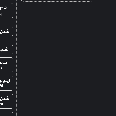
شحن
ب
شحن ي
شعبي
بلاي
س
ايتون
اق
شحن ي
اق