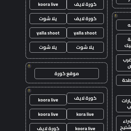
كورة لايف
koora live
!
كورة لايف
يلا شوت
yalla shoot
yalla shoot
يك
يلا شوت
يلا شوت
رب
ض
!
موقع كورة
طحة
!
كورة لايف
koora live
رات
ب
koora live
kora live
راء
شليح
koora live
كورة لايف