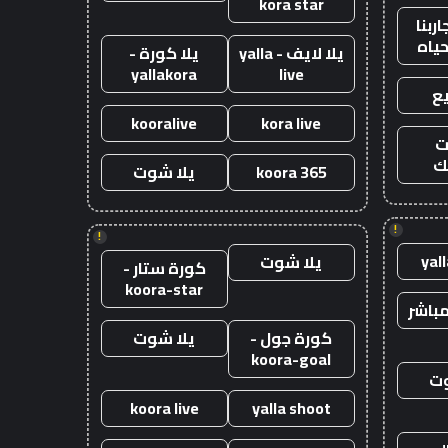
kora star
ربنا
حياه
يلا لايف - yalla
يلا كورة -
yallakora
live
ع
kooralive
kora live
ت
ك
koora 365
يلا شوت
!
!
yal
يلا شوت
كورة ستار -
koora-star
باشر
كورة جول -
يلا شوت
koora-goal
وت
koora live
yalla shoot