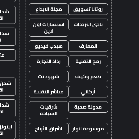
روتانا تسويق
مجلة الابداع
شدات
اق
نادي الترددات
استشارات اون
لاين
شدات
ت
المعارف
هيدب فيديو
متج
رمح التقنية
رذاذ التجارة
طعم وكيف
شهود نت
شحن ي
اق
أركاني
مباشر التقنية
شدات
مدونة صحبة
شرقيات
اق
السياحة
ايتون
موسوعة انوار
اشراق الأرباح
اق