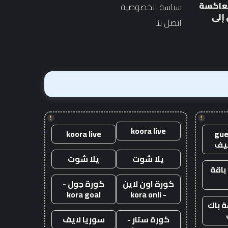
الصناعة تحذر رئيس الوزراء
المستعملة عبارة عن
الوزراء
صفقة
معاكسة
سياسة الخصوصية
الجديد
بقيمة 10 آلاف جنيه إسترليني
الجديد
بقيمة
إلى
اتصل بنا
10
آلاف
جنيه
إسترليني
!
!
koora live
koora live
gue
يف
يلا شوت
يلا شوت
باقة
كورة اون لاين
كورة جول -
kora goal
- kora onli
 باك
كورة ستار -
سوريا لايف