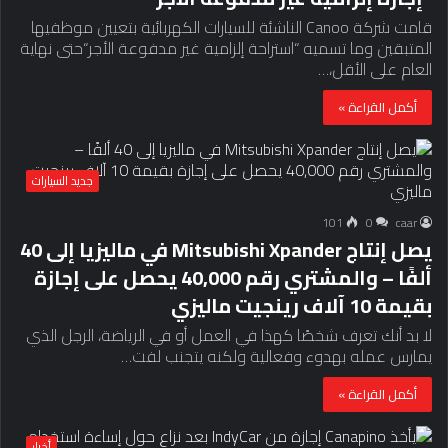
قامت شركة Canoo الناشئة للسيارات الكهربائية بتعيين موظفيها
المتبقين وما تسميه “استراحة إلزامية غير مدفوعة الأجر“حتى نهاية
العام على الأقل،…
أكمل القراءة »
جديد السيارات
101
0
caar
يصل إنتاج Mitsubishi Xpander في ماليزيا إلى 40
ألفًا – والمشتري رقم 40,000 يحصل على إجازة
بقيمة 10 آلاف رينجيت ماليزي
لا بد أنك تعرف شخصًا كهذا في العمل أو في الرياضة، الرجل الذي
يمارس عمله بهدوء وفعالية ولكنه يتجنب لفت…
أكمل القراءة »
أخبار