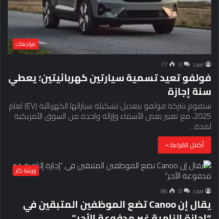
مراجعات
77
0
caar
فولفو تعيد تسمية سيارتين كهربائيتين؛ يعطي
سنة إجازة
ستقوم شركة فولفو بتعديل تشكيلة سياراتها الكهربائية (EV) لعام
2025، مع تغيير بعض الأسماء وإزالة واحدة من السوق الأمريكية
لمدة…
أكمل القراءة »
ورشة كار
86
0
caar
يقال إن Canoo تضع الموظفين المتبقين في
“إجازة إلزامية غير مدفوعة الأجر”