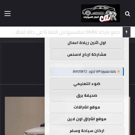
بحث
الق
×
توصيات :
عن
باقة متميزة VIP (كود: AA38045):
لماذا تم منع النساء من المشاركة في لومان لعقود من الزمن؟
اول اثنين ريادة اعمال
الرئيسية
/
إجازة
مشاركة ارباح ادسنس
إجازة
باقة متميزة VIP (كود: AA35872):
ضوء التعليمي
صحيفة برق
موقع اشراقات
موقع اشراق اون لاين
اركان سياحة وسفر