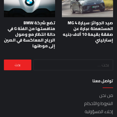
صيد الجوائز: سيارة MG 4
تضع شركة BMW
المستعملة عبارة عن
منافستها من الفئة G في
صفقة بقيمة 10 آلاف جنيه
حالة انتظار مع وصول
إسترليني
الرياح المعاكسة في الصين
إلى موطنها
البحث
عن:
تواصل معنا
من نحن
الشروط والأحكام
إخلاء المسؤولية