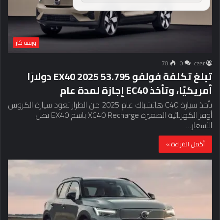
ورشة كار
70
0
caar
تبلغ تكلفة فولفو EX40 2025 53.795 دولارًا
أمريكيًا، وتأخذ EC40 إجازة لمدة عام
تأخذ سيارة C40 هاتشباك عام 2025 من الطراز تعود سيارة الكروس
أوفر الكهربائية الصغيرة XC40 Recharge باسم EX40 تظل
الأسعار…
أكمل القراءة »