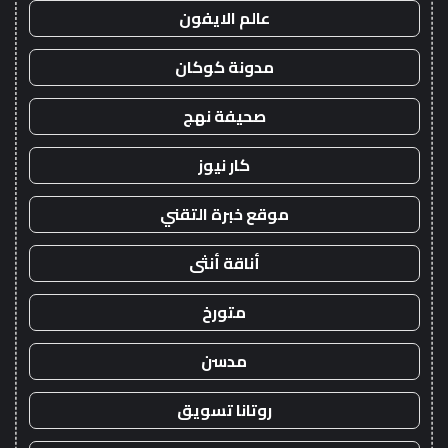
عالم الايفون
مدونة كوكان
صحيفة نهج
كار نيوز
موقع خبرة التقني
أناقة أنثى
متورخ
مدسن
روتانا تسويق