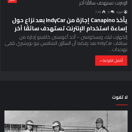
110
0
caar
يأخذ Canapino إجازة من IndyCar بعد نزاع حول
إساءة استخدام الإنترنت تستهدف سائقًا آخر
إلكهارت ليك، ويسكونسن – أخذ أغوستين كانابينو إجازة من
سباقات IndyCar بعد رفضه أن السائق المنافس ثيو بورشيري تلقى
تهديدات…
أكمل القراءة »
لا تفوت
لماذا
حق
تم
اختب
منع
الس
النساء
خم