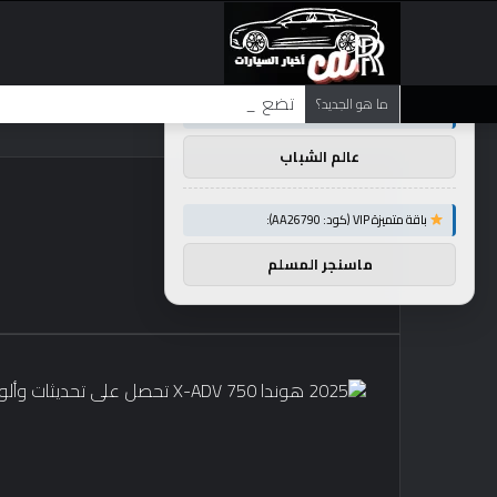
×
توصيات :
تضع شركة BMW منافستها من الفئة G في حالة انتظار مع وصول الرياح المعاكسة في الصين إلى موطنها
ما هو الجديد؟
باقة متميزة VIP (كود: AA86842):
عالم الشباب
باقة متميزة VIP (كود: AA26790):
ماسنجر المسلم