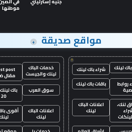
بقوة
جنيه إسترليني
في الصين 
1600
موطنها
حصان
مواقع صديقة
+
!
باك لينك
خدمات الباك
شراء باك لينك
st post
لينك والجيست
مقال ض
 روابط
باقات باك لينك
صية
سوق العرب
باك لينك 
20
ق لنك،
اعلانات الباك
راء
لينك
اعلانات الباك
أقوى باقة
لينكات
لينك
لينك
دريس
اشراق العالم
خدمات با
موقع تجا