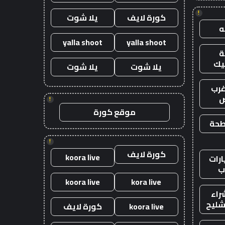
!
كورة لايف
يلا شوت
yalla shoot
yalla shoot
يك
يلا شوت
يلا شوت
رب
ض
!
موقع كورة
طحة
!
كورة لايف
koora live
رات
ب
koora live
kora live
راء
شليح
koora live
كورة لايف