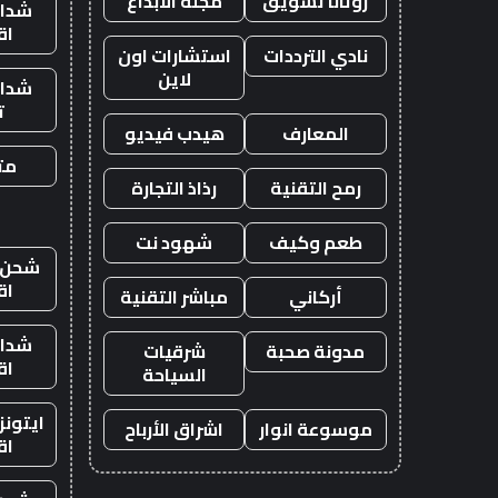
روتانا تسويق
مجلة الابداع
شدات
اق
نادي الترددات
استشارات اون
لاين
شدات
ت
المعارف
هيدب فيديو
متج
رمح التقنية
رذاذ التجارة
طعم وكيف
شهود نت
شحن ي
اق
أركاني
مباشر التقنية
شدات
مدونة صحبة
شرقيات
اق
السياحة
ايتون
موسوعة انوار
اشراق الأرباح
اق