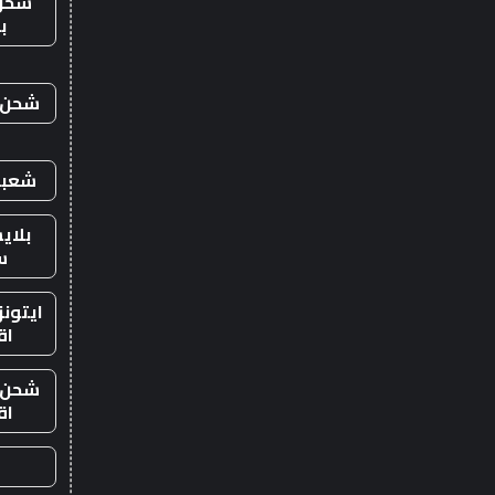
شحن
ب
شحن ي
شعبي
بلاي
س
ايتون
اق
شحن ي
اق