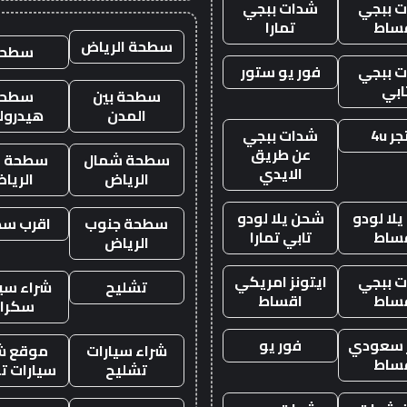
 ببجي
شدات ببجي
ساط
تمارا
سطحة الرياض
سطحه
 ببجي
فور يو ستور
ابي
سطحة بين
سطحة
المدن
هيدرول
ر 4u
شدات ببجي
عن طريق
سطحة شمال
سطحة غ
الايدي
الرياض
الريا
لا لودو
شحن يلا لودو
سطحة جنوب
اقرب س
ساط
تابي تمارا
الرياض
 ببجي
ايتونز امريكي
تشليح
شراء سيا
ساط
اقساط
سكرا
ز سعودي
فور يو
شراء سيارات
موقع ش
ساط
تشليح
سيارات ت