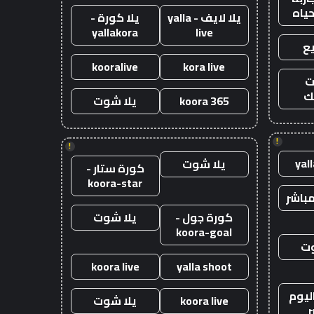
حياه
يلا لايف - yalla
يلا كورة -
yallakora
live
ع
kooralive
kora live
ت
ك
koora 365
يلا شوت
!
!
yal
يلا شوت
كورة ستار -
koora-star
باشر
كورة جول -
يلا شوت
koora-goal
وت
koora live
yalla shoot
ليوم
koora live
يلا شوت
ر