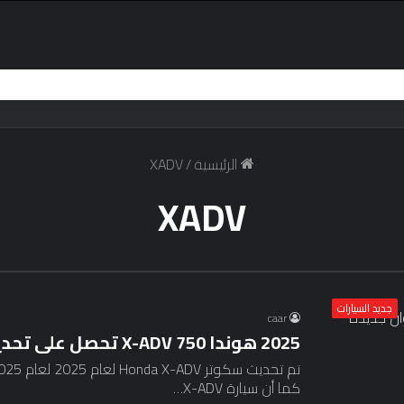
الرئيسية
/
XADV
XADV
جديد السيارات
caar
2025 هوندا X-ADV 750 تحصل على تحديثات وألوان جديدة
كما أن سيارة X-ADV…