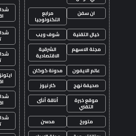
شدات
ان سفن
مرابع
اق
التكنولوجيا
شدات
خيال التقنية
شوف ويب
ت
مجلة الاسهم
الشرقية
شدات
الاقتصادية
ت
عالم الايفون
مدونة كوكان
ايتون
اق
صحيفة نهج
كار نيوز
شدات
موقع خبرة
أناقة أنثى
اق
التقني
شدات
متورخ
مدسن
ت