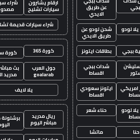
 شدات
شدات ببجي
ارقام يشترون
شراء سيا
بجي
عن طريق
سيارات تشليح
مصدوم
الايدي
شراء سيارات قديمة تشل
لا لودو
شحن لودو عن
طريق الايدي
كورة 365
ة ببجي
بطاقات ايتونز
كورة س
ستيشن
شدات ببجي
جول العرب
بث مباشر 
تور
اقساط
goalarab
مدريد ال
ز امريكي
ايتونز سعودي
يلا لايف
ساط
اقساط
لا لودو
حناء شعر
ريال مدريد
ساط
برشلونة م
مباشر اليوم
اليوم
حنا
ماتشا
مباريات اليوم
يلا لا