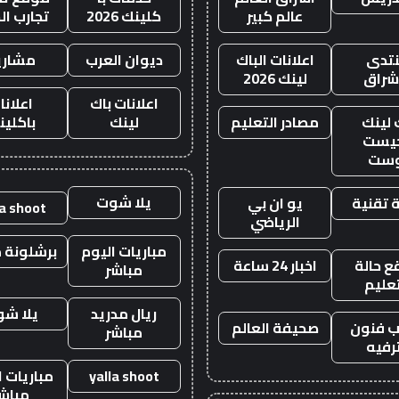
عالم كبير
كلينك 2026
تجارب ال
تدى
اعلانات الباك
ديوان العرب
مشاري
اشراق
لينك 2026
اعلانات باك
اعلانا
 لينك
مصادر التعليم
لينك
باكلين
يست
وست
يلا شوت
 تقنية
يو ان بي
la shoot
الرياضي
مباريات اليوم
برشلونة م
 حالة
اخبار 24 ساعة
مباشر
تعليم
ريال مدريد
يلا ش
 فنون
صحيفة العالم
مباشر
رفيه
yalla shoot
مباريات ا
مباش