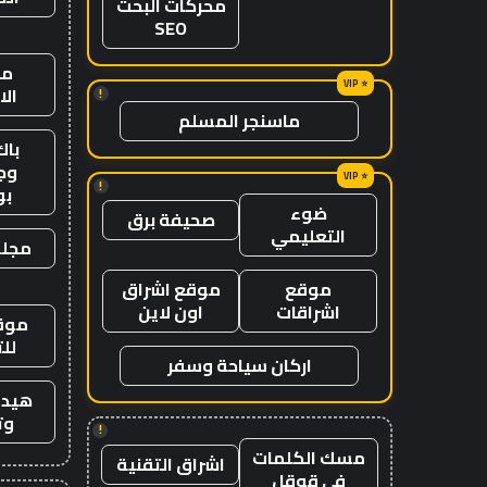
محركات البحث
SEO
من
ال
!
ماسنجر المسلم
باك
وج
!
ب
ضوء
صحيفة برق
التعليمي
مجلة
موقع
موقع اشراق
اشراقات
اون لاين
موقع
لل
اركان سياحة وسفر
هيدب
وت
!
مسك الكلمات
اشراق التقنية
في قوقل