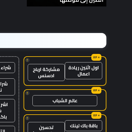
انتظار
من
مع
الزمن؟
وصول
الرياح
المعاكسة
في
الصين
إلى
موطنها
!
شراء 
اول اثنين ريادة
مشاركة ارباح
اعمال
ادسنس
شراء
ن
!
عالم الشباب
اشرا
ش
باك
!
باقة باك لينك
تحسين
الت