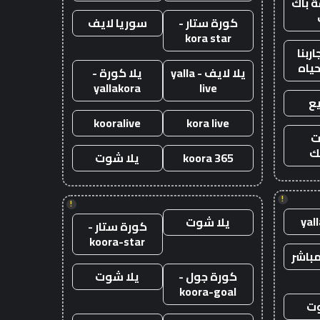
 باك
كورة ستار -
سوريا لايف
kora star
ربنا
حياه
يلا لايف - yalla
يلا كورة -
yallakora
live
ع
kooralive
kora live
ت
ك
koora 365
يلا شوت
!
!
yal
يلا شوت
كورة ستار -
koora-star
باشر
كورة جول -
يلا شوت
koora-goal
وت