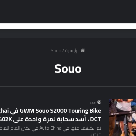
الرئيسية
/
Souo
Souo
caar
DCT ، أسد سحابة لمرة واحدة على RM402K
عرض…