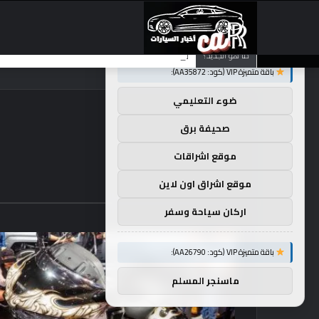
×
توصيات :
تضع شركة BMW منافستها من الفئة G في حالة انتظار مع وصول الرياح المعاكسة في الصين إلى موطنها
ما هو الجديد؟
باقة متميزة VIP (كود: AA35872):
ضوء التعليمي
صحيفة برق
موقع اشراقات
موقع اشراق اون لاين
اركان سياحة وسفر
باقة متميزة VIP (كود: AA26790):
ماسنجر المسلم