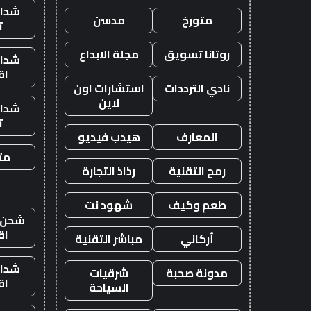
شدات
متورخ
مدسن
ت
روتانا تسويق
مجلة الابداع
شدات
اق
نادي الترددات
استشارات اون
لاين
شدات
ت
المعارف
هيدب فيديو
متج
رمح التقنية
رذاذ التجارة
طعم وكيف
شهود نت
شحن ي
اق
أركاني
مباشر التقنية
شدات
مدونة صحبة
شرقيات
اق
السياحة