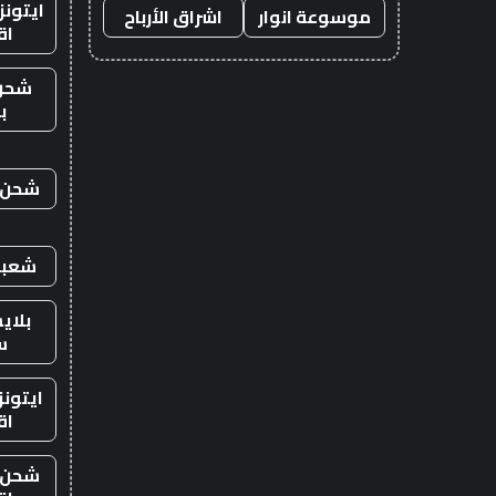
ايتون
موسوعة انوار
اشراق الأرباح
اق
شحن
ب
شحن ي
شعبي
بلاي
س
ايتون
اق
شحن ي