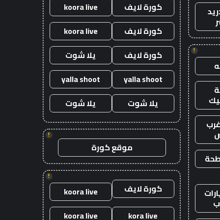
كورة لايف
koora live
ريد
ر
كورة لايف
koora live
!
كورة لايف
يلا شوت
yalla shoot
yalla shoot
يك
يلا شوت
يلا شوت
رب
ض
!
موقع كورة
طحة
!
كورة لايف
koora live
رات
ب
koora live
kora live