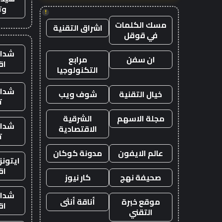
وت
!
مسك الكلمات
اشراق التقنية
في قوقل
شدات
ان سفن
مرابع
اق
التكنولوجيا
شدات
خيال التقنية
شوف ويب
ت
مجلة الاسهم
الشرقية
شدات
الاقتصادية
ت
عالم الايفون
مدونة كوكان
ايتون
اق
صحيفة نهج
كار نيوز
شدات
موقع خبرة
أناقة أنثى
اق
التقني