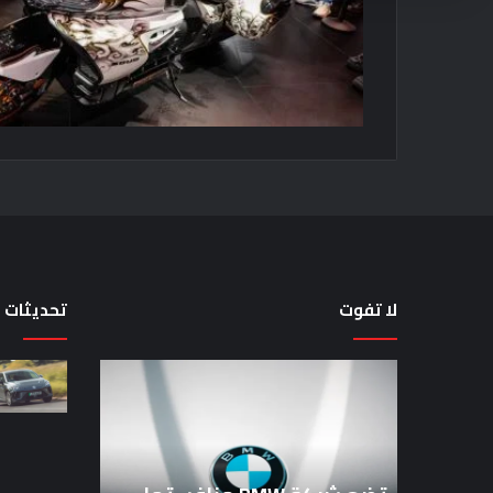
لا تفوت
تحديثات
تضع
لماذا
شركة
تم
BMW
منع
منافستها
النساء
من
من
الفئة
المشاركة