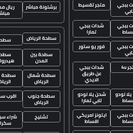
 ببجي
متجر تقسيط
برشلونة مباشر
ريال مد
ابي
مباش
 ببجي
شدات ببجي
ساط
تمارا
سطحة الرياض
سطحه
 ببجي
فور يو ستور
ابي
سطحة بين
سطحة
المدن
هيدرول
ر 4u
شدات ببجي
عن طريق
سطحة شمال
سطحة غ
الايدي
الرياض
الريا
لا لودو
شحن يلا لودو
سطحة جنوب
اقرب س
ساط
تابي تمارا
الرياض
 ببجي
ايتونز امريكي
تشليح
شراء سيا
ساط
اقساط
سكرا