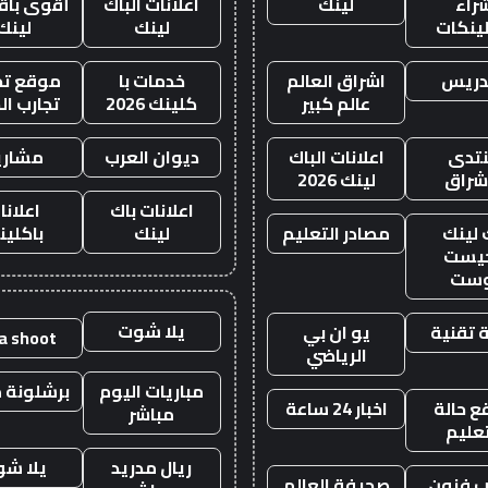
راء
لينك
اعلانات الباك
أقوى باقة
لينكات
لينك
لينك
دريس
اشراق العالم
خدمات با
موقع تجا
عالم كبير
كلينك 2026
تجارب ال
تدى
اعلانات الباك
ديوان العرب
مشاري
اشراق
لينك 2026
اعلانات باك
اعلانا
 لينك
مصادر التعليم
لينك
باكلين
يست
وست
يلا شوت
 تقنية
يو ان بي
la shoot
الرياضي
مباريات اليوم
برشلونة م
 حالة
اخبار 24 ساعة
مباشر
تعليم
ريال مدريد
يلا ش
 فنون
صحيفة العالم