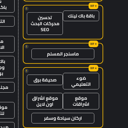
ش
باك
!
باقة باك لينك
تحسين
الت
محركات البحث
SEO
من
ال
!
ماسنجر المسلم
باك
وج
!
ب
ضوء
صحيفة برق
التعليمي
مجلة
موقع
موقع اشراق
اشراقات
اون لاين
موقع
لل
اركان سياحة وسفر
هيدب