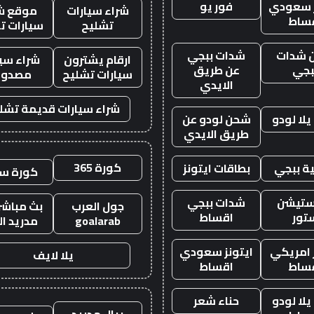
ز سعودي
فور يو
شراء سيارات
موقع ش
ساط
تشليح
سيارات ت
 شدات
شدات ببجي
ارقام يشترون
شراء سيا
بجي
عن طريق
سيارات تشليح
مصدوم
الايدي
شراء سيارات قديمة تشل
لا لودو
شحن لودو عن
طريق الايدي
كورة 365
ة ببجي
بطاقات ايتونز
كورة س
ستيشن
شدات ببجي
جول العرب
بث مباشر 
تور
اقساط
goalarab
مدريد ال
ز امريكي
ايتونز سعودي
يلا لايف
ساط
اقساط
لا لودو
حناء شعر
ريال مدريد