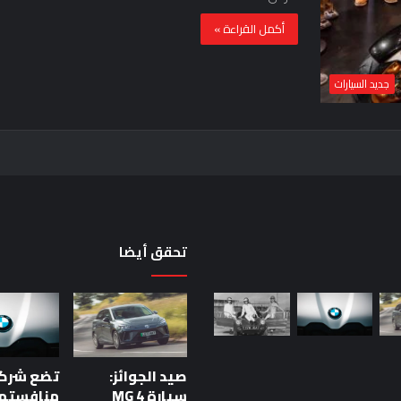
أكمل القراءة »
جديد السيارات
تحقق أيضا
حقيقة
اختبار
السيارة:
خمس
صيد الجوائز:
دقائق
للحكم
سيارة MG 4
منافستها