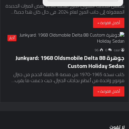
يتضمن التحديث السنوي المرح لعطلة Tesla بعض الميزات الجديدة
المعقولة إلى جانب المرح لعام 2024. في حال كان هذا جديدًا…
أكمل القراءة »
أخبار
96
0
caar
جوهرة Junkyard: 1968 Oldsmobile Delta 88
Custom Holiday Sedan
كانت نسخة 1965-1970 من منصة B كاملة الحجم من جنرال
موتورز واحدة من أعظم نجاحات الجنرال، حيث دعمت ما يقرب…
أكمل القراءة »
لا تفوت