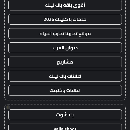
أقوى باقة باك لينك
خدمات با كلينك 2026
موقع تجاربنا تجارب الحياه
ديوان العرب
مشاريع
اعلانات باك لينك
اعلانات باكلينك
!
يلا شوت
yalla shoot