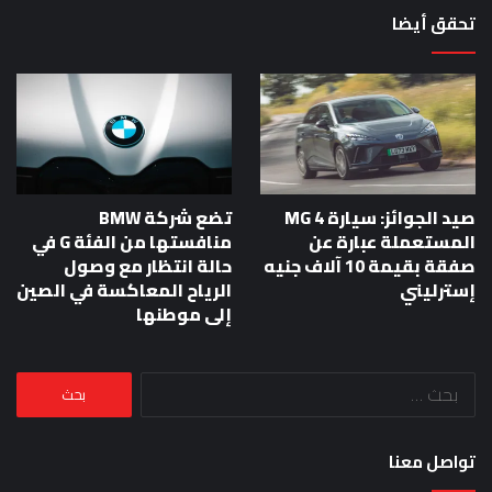
تحقق أيضا
صيد الجوائز: سيارة MG 4
تضع شركة BMW
المستعملة عبارة عن
منافستها من الفئة G في
صفقة بقيمة 10 آلاف جنيه
حالة انتظار مع وصول
إسترليني
الرياح المعاكسة في الصين
إلى موطنها
البحث
عن:
تواصل معنا