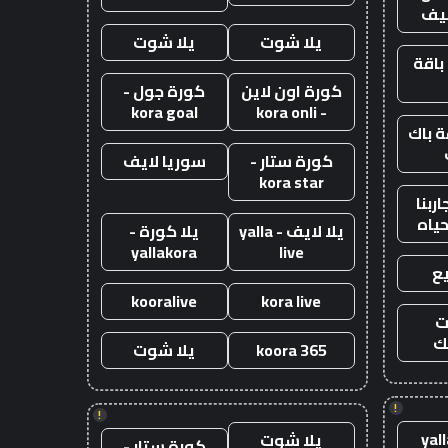
يف
يلا شوت
يلا شوت
باقة
كورة اون لاين
كورة جول -
kora goal
- kora onli
 باك
كورة ستار -
سوريا لايف
kora star
ربنا
حياه
يلا لايف - yalla
يلا كورة -
yallakora
live
ع
kooralive
kora live
ت
ك
koora 365
يلا شوت
!
!
yal
يلا شوت
كورة ستار -