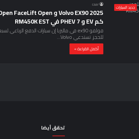
caar
جديد السيارات
كم EV و PHEV 7 في RM450K EST
للحجز. تستدعي Volvo…
أكمل القراءة »
تحقق أيضا