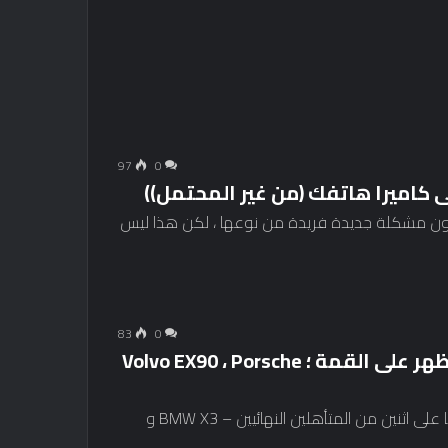
97
0
شون مشكلة جديدة فريدة من نوعها ، لكن هذا ليس
83
0
World Car of the Year 2025 – Kia EV3 يظهر على القمة ؛ Volvo EX90 ، Porsche
توجت KIA EV3 بطولة العالم لعام 2025 للعام ، متغلبًا على اثنين من المتأهلين النهائيين – BMW X3 و