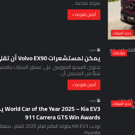
شركة صناعة…
أكمل القراءة »
جديد السيارات
caar
مراجعات
يمكن لمستشعرات Volvo EX90 أن تقلى كاميرا هاتفك (من غير المحتمل))
يحتوي الفيديو الفيروسي على عشاق السيارات يناق
شيئًا من المحتمل أن…
أكمل القراءة »
caar
جديد السيارات
911 Carrera GTS Win Awards
Hyundai…