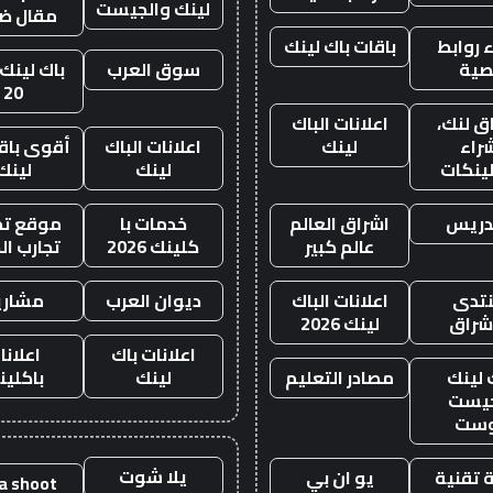
لينك والجيست
مقال ض
 روابط
باقات باك لينك
صية
سوق العرب
باك لينك 
20
ق لنك،
اعلانات الباك
راء
لينك
اعلانات الباك
أقوى باقة
لينكات
لينك
لينك
دريس
اشراق العالم
خدمات با
موقع تجا
عالم كبير
كلينك 2026
تجارب ال
تدى
اعلانات الباك
ديوان العرب
مشاري
اشراق
لينك 2026
اعلانات باك
اعلانا
 لينك
مصادر التعليم
لينك
باكلين
يست
وست
يلا شوت
 تقنية
يو ان بي
la shoot