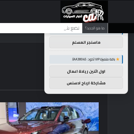
×
توصيات :
تضع شركة BMW منافستها من الفئة G في حالة انتظار مع وصول الرياح المعاكسة في الصين إلى موطنها
ما هو الجديد؟
باقة متميزة VIP (كود: AA26790):
ماسنجر المسلم
باقة متميزة VIP (كود: AA38045):
اول اثنين ريادة اعمال
مشاركة ارباح ادسنس