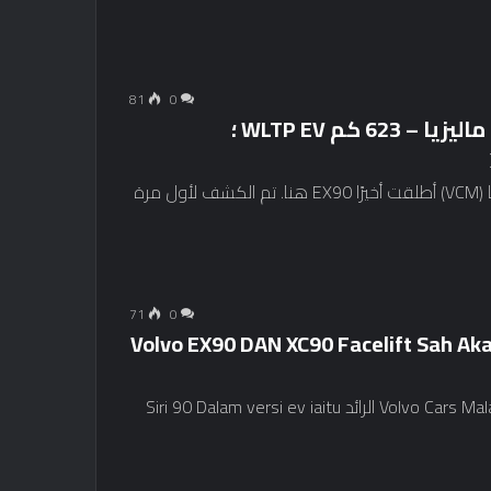
81
0
2025 فولفو EX90 تم إطلاقه في نطاق ماليزيا – 623 كم WLTP EV ؛
استغرق الأمر بعض الوقت ، لكن فولفو سيارات ماليزيا (VCM) أطلقت أخيرًا EX90 هنا. تم الكشف لأول مرة
71
0
Volvo EX90 DAN XC90 Facelift Sah Akan
Volvo Cars Malaysia (VCM) Mengesahkan Bahawa Pasangan SUV الرائد Siri 90 Dalam versi ev iaitu