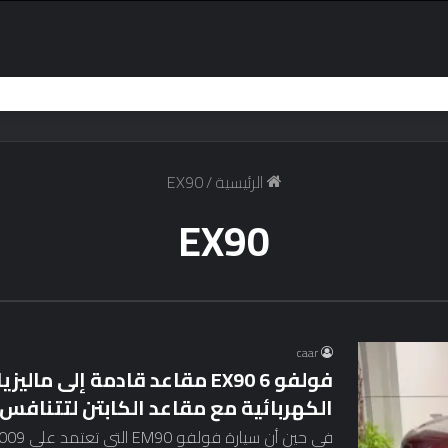
الرئيسية
/
EX90
EX90
caar
الكهربائية مع مقاعد الكابتن لتتنافس مع سيارا