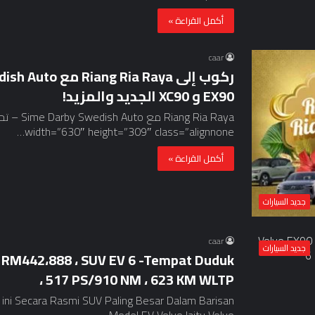
أكمل القراءة »
caar
EX90 و XC90 الجديد والمزيد!
width=”630″ height=”309″ class=”alignnone…
أكمل القراءة »
جديد السيارات
caar
جديد السيارات
– RM442،888 ، SUV EV 6 -Tempat Duduk
، 517 PS/910 NM ، 623 KM WLTP
 ini Secara Rasmi SUV Paling Besar Dalam Barisan
Model EV Volvo Iaitu Volvo…