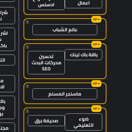
اعمال
ادسنس
شراء
ن
!
عالم الشباب
اشرا
ش
باك
!
باقة باك لينك
تحسين
الت
محركات البحث
SEO
من
ال
!
ماسنجر المسلم
باك
وج
!
ب
ضوء
صحيفة برق
التعليمي
مجلة