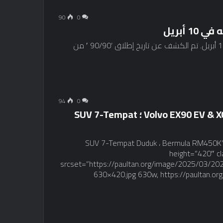
90
0
سيتم إطلاق عملية الوجه Volvo EX90 و XC90 في 10 أبريل. تم الكشف عن تاريخ إطلاق ’90/90 ′ من
94
0
Volvo EX90 EV & XC90 FaceLift 2025 – Tempahan Dibuka ؛ SUV 7-Tempat
FaceLift 2 ؛ SUV 7-Tempat Duduk ، Bermula RM450K” width=”630″
height=”420″ c
srcset=”https://paultan.org/image/2025/03/
630×420.jpg 630w, https://paultan.