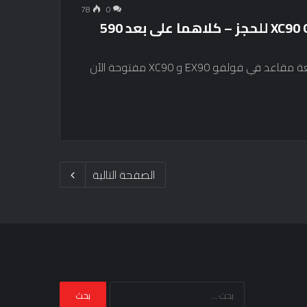
78
0
2025 Volvo EX90 و XC90 Open FaceLift Open للحجز – كلاهما على بعد 590
فولفو ex90 في ماليزيا إن سيارات الدفع الرباعي لسبعة مقاعد في فولفو EX90 و XC90 مفتوحة الآن
الصفحة التالية
البحث
عن: