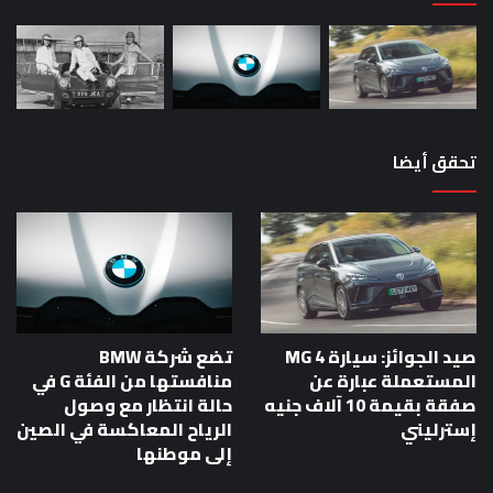
تحقق أيضا
صيد الجوائز: سيارة MG 4
تضع شركة BMW
المستعملة عبارة عن
منافستها من الفئة G في
صفقة بقيمة 10 آلاف جنيه
حالة انتظار مع وصول
إسترليني
الرياح المعاكسة في الصين
إلى موطنها