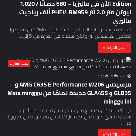
Edition الآن في ماليزيا – 680 حصانًا / 1،020
نيوتن متر 2.0 لتر PHEV، RM959 ألف رينجيت
ماليزي
قدمت مرسيدس بنز ماليزيا اليوم ثلاثة طرازات AMG قبل معرضها
العالمي لمرسيدس بنز، والذي سيقام في الفترة من 5 إلى…
أكمل القراءة »
جديد السيارات
122
0
caar
مرسيدس AMG C63S E Performance W206 و
GLB35 و GLA45S جديدة تمامًا من Msia minggu
minggu ini
في هذا المكان، 5 قطع في 7 يوليو من قاعدة كوالالمبور،
سانجاي بيسي، مرسيدس-بنز ماليزيا تتنافس مع مرسيدس-بنز وورلد
من…
أكمل القراءة »