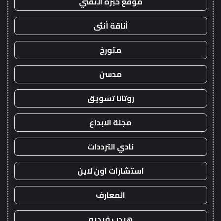
موقع خبرة التقني
أناقة أنثى
متورخ
مدسن
روتانا تسويق
مجلة الابداع
نادي الترددات
استشارات اون لاين
المعارف
هيدب فيديو