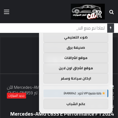
بحث
الق
×
توصيات :
عن
باقة متميزة VIP (كود: AA35872):
لماذا تم منع النساء من المشاركة في لومان لعقود من الزمن؟
ضوء التعليمي
الرئيسية
/
C63S
صحيفة برق
C63S
موقع اشراقات
موقع اشراق اون لاين
اركان سياحة وسفر
باقة متميزة VIP (كود: AA86842):
جديد السيارات
عالم الشباب
112
0
caar
2024 Mercedes-AMG C63S E Performance F1