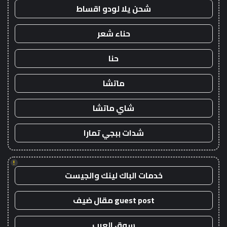
شحن يلا لودو اقساط
حناء شعر
حنا
ماتشا
شاي ماتشا
شدات ببجي تمارا
!
خدمات الباك لينك والجيست
guest post مقال ضيف
سوق العرب