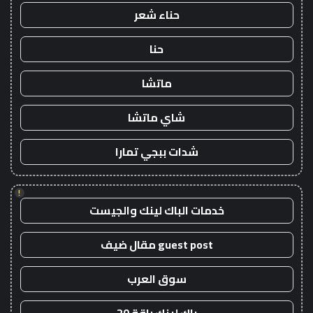
حناء شعر
حنا
ماتشا
شاي ماتشا
شدات ببجي تمارا
!
خدمات الباك لينك والجيست
guest post مقال ضيف
سوق العرب