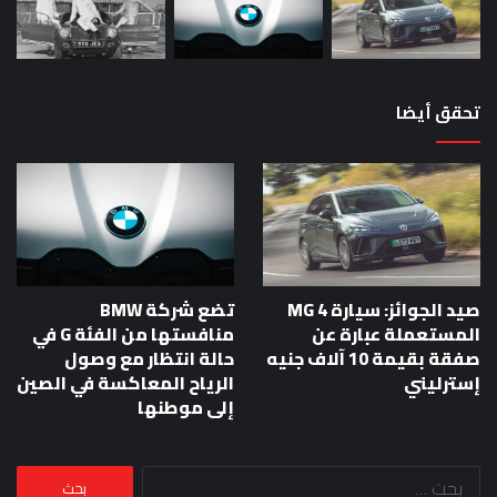
تحقق أيضا
صيد الجوائز: سيارة MG 4
تضع شركة BMW
المستعملة عبارة عن
منافستها من الفئة G في
صفقة بقيمة 10 آلاف جنيه
حالة انتظار مع وصول
إسترليني
الرياح المعاكسة في الصين
إلى موطنها
البحث