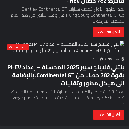
فاخرة؛ 782 حصان PHEV
بعد الظهور الأول لأحدث سيارات Bentley Continental GT
وContinental GTC وFlying Spur في وقت سابق من هذا العام،
كشفت الشركة…
أكمل القراءة »
جديد السيارات
102
0
caar
بنتلي فلاينج سبير 2025 المحسنة – إعداد PHEV
بقوة 782 حصانًا من Continental GT، بالإضافة
إلى هيكل مطور وتقنيات
بعد ثلاثة أشهر من الكشف عن سيارة Continental GT الجديدة،
قامت شركة Bentley بسحب الأغطية من شقيقتها Flying Spur
ذات…
أكمل القراءة »