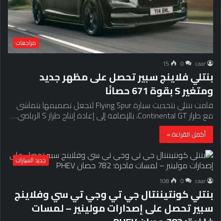
مراجعات
15
0
caar
بنتلي فلاينج سبير تحصل على مظهر جديد
ومتغير S بقوة 671 حصانًا
قامت بنتلي بتحديث سيارة Flying Spur لتجعل تصميمها يتماشى
مع طراز Continental GT، بالإضافة إلى إعادة إنتاج طراز S الرياضي.…
أكمل القراءة »
جديد السيارات
108
0
caar
بنتلي كونتيننتال جي تي وجي تي سي وفلاينج
سبير تحصل على إصدارات مولينير – لمسات