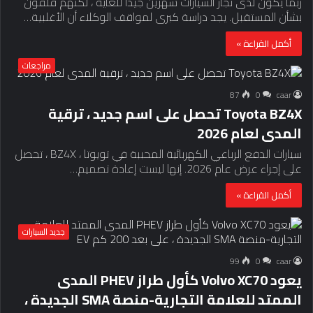
ربما يكون لدى تجار السيارات شهرين جيدًا للغاية ، لكنهم قلقون
بشأن المستقبل. يجد دراسة كبرى لمواقف الوكلاء أن الأغلبية…
أكمل القراءة »
مراجعات
87
0
caar
Toyota BZ4X تحصل على اسم جديد ، ترقية
المدى لعام 2026
سيارات الدفع الرباعي الكهربائية المحببة في تويوتا ، BZ4X ، تحصل
على إجراء عرض عام 2026. إنها ليست إعادة تصميم…
أكمل القراءة »
جديد السيارات
99
0
caar
يعود Volvo XC70 كأول طراز PHEV المدى
الممتد للعلامة التجارية-منصة SMA الجديدة ،