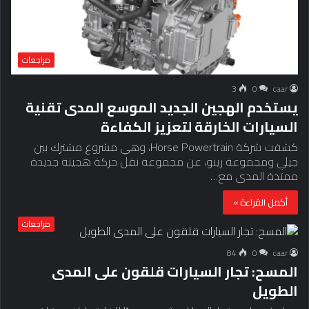
مراجعات
3
0
caar
يستخدم الهجين الجديد الموسع المدى تقنية
السيارات الخارقة لتعزيز الكفاءة
كشفت شركة Horse Powertrain، وهي مشروع مشترك بين
جيلي ومجموعة رينو، عن مجموعة نقل حركة هجينة جديدة
ممتدة المدى مع…
أكمل القراءة »
مراجعات
84
0
caar
المسح: تجار السيارات قلقون على المدى
الطويل