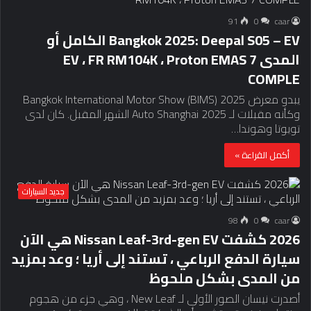
91
0
caar
Bangkok 2025: Deepal S05 – EV الكامل أو
المدى EV ، FR RM104K ، Proton EMAS 7
COMPLE
يبدو معرض 2025 Bangkok International Motor Show (BIMS)
وكأنه مقبلات لـ Auto Shanghai 2025 الشهر المقبل. كان لدى
تويوتا وهوندا…
أكمل القراءة »
جديد السيارات
98
0
caar
2026 كشفت Nissan Leaf-3rd-gen EV هي الآن
سيارة الدفع الرباعي ، تستند إلى أريا ؛ وعد بمزيد
من المدى بشكل ملحوظ
أصدرت نيسان الصور الأولى لـ New Leaf ، وهي جزء من هجوم