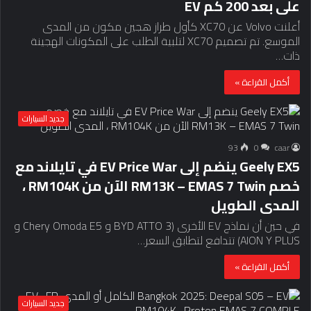
على بعد 200 كم EV
أعلنت Volvo عن XC70 كأول طراز هجين مكون من المدى
الموسع. تم تصميم XC70 لتلبية الطلب على المكونات الهجينة
ذات…
أكمل القراءة »
جديد السيارات
93
0
caar
Geely EX5 ينضم إلى EV Price War في تايلاند مع
خصم RM13K – EMAS 7 Twin الآن من RM104K ،
المدى الطويل
في حين أن نماذج EV الأخرى (BYD ATTO 3 و Chery Omoda E5 و
AION Y PLUS) تتدافع لتطابق السعر…
أكمل القراءة »
جديد السيارات