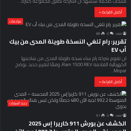
منتجات ضخمة ستشهد أن الشركة تطلق مجموعة كبيرة…
أكمل القراءة »
مراجعات
88
0
caar
تقرير: رام تلغي النسخة طويلة المدى من بيك
أب EV
لن تقوم شركة رام ببناء نسخة طويلة المدى من شاحنتها
الكهربائية القادمة Ram 1500 REV، وفقًا لتقرير جديد. يوضح
Mopar…
أكمل القراءة »
جديد السيارات
91
0
caar
الكشف عن بورش 911 كاريرا إس 2025