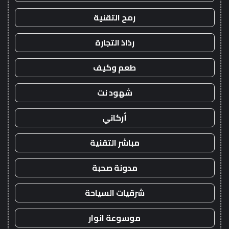
رمح التقنية
رذاذ التجارة
طعم وكيف
شهود نت
أركاني
مباشر التقنية
مدونة صحبة
شرقيات السياحة
موسوعة انوار