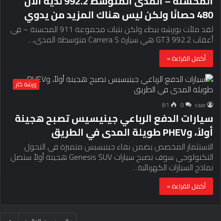
المحسنة – المدى المتوسط ​​992.2 لديه الآن
480 حصانًا ولكن ليس هناك المزيد من يدوي
لقد ملأت بورشه ببطء ولكن بثبات مجموعة 911 المحسنة – في
أعقاب 992.2 GT3 هي سيارة Carrera S متوسطة المدى،…
أكمل القراءة »
ورشة كار
81
0
caar
سيارات الدفع الرباعي جينيسيس تصبح هجينة
أولاً، وPHEV طويلة المدى في الطريق
الاستثمار المخصص يضمن بقاء جينيسيس متميزة في التحول
التكنولوجي سوف تصبح سيارات Genesis SUV هجينة أولاً ستصل
نماذج السيارات الكهربائية…
أكمل القراءة »