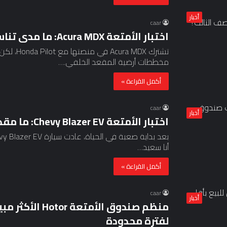
أخبار
caar
اختبار الأمتعة Acura MDX: ما مدى تناسبها خلف الصف الثالث؟
تشترك MDX
مخططات أرضية المقعد الخلفي.…
أكمل القراءة »
caar
أخبار
اختبار الأمتعة Chevy Blazer EV: ما مقدار ما يناسب صندوق السيارة؟
أنا سعيد…
أكمل القراءة »
caar
أخبار
لفترة محدودة