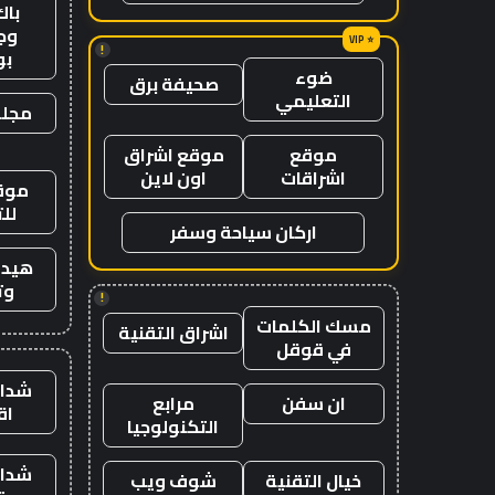
باك
وج
!
ب
ضوء
صحيفة برق
التعليمي
مجلة
موقع
موقع اشراق
اشراقات
اون لاين
موقع
لل
اركان سياحة وسفر
هيدب
وت
!
مسك الكلمات
اشراق التقنية
في قوقل
شدات
ان سفن
مرابع
اق
التكنولوجيا
شدات
خيال التقنية
شوف ويب