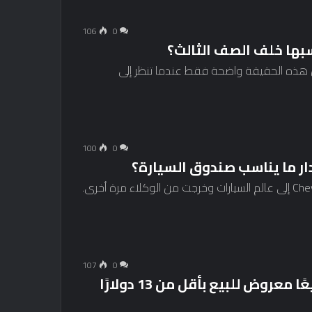
106
0
Acura  في منصتها مع Honda Pilot، لكن هذه الحقيقة واضحة فقط عندما تنظر إلى
100
0
بعد بداية صعبة في الحياة، عادت سيارة Chevy Blazer EV إلى عالم السيارات وخرجت من الوكلاء مرة أخرى.
107
0
منظم صندوق الأمتعة Hotor الأكثر مبيعًا معروض للبيع بأقل من 13 دولارًا