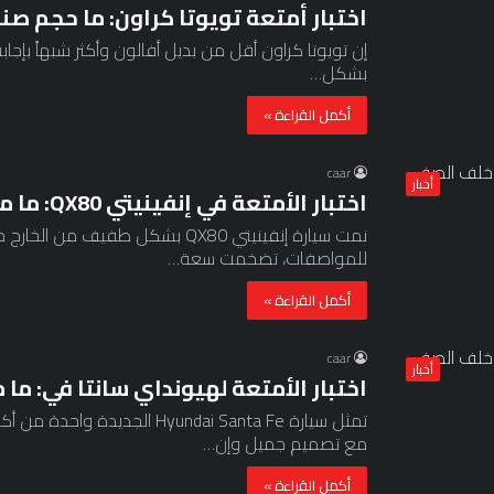
اختبار أمتعة تويوتا كراون: ما حجم صن
إن تويوتا كراون أقل من بديل أفالون وأكثر شبهاً بإجاب
بشكل…
أكمل القراءة »
caar
أخبار
اختبار الأمتعة في إنفينيتي QX80: ما مدى تناسبها خلف الصف الثالث؟
للمواصفات، تضخمت سعة…
أكمل القراءة »
caar
أخبار
اختبار الأمتعة لهيونداي سانتا في: ما
تمثل سيارة Hyundai Santa Fe ال
مع تصميم جميل وإن…
أكمل القراءة »