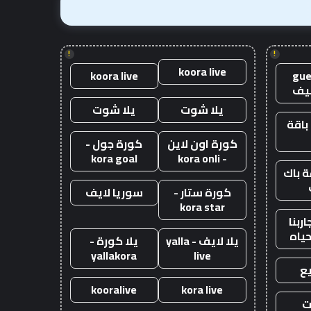
!
!
koora live
koora live
gue
يف
يلا شوت
يلا شوت
باقة
كورة اون لاين
كورة جول -
kora goal
- kora onli
 باك
كورة ستار -
سوريا لايف
kora star
ربنا
حياه
يلا لايف - yalla
يلا كورة -
yallakora
live
ع
kooralive
kora live
ت