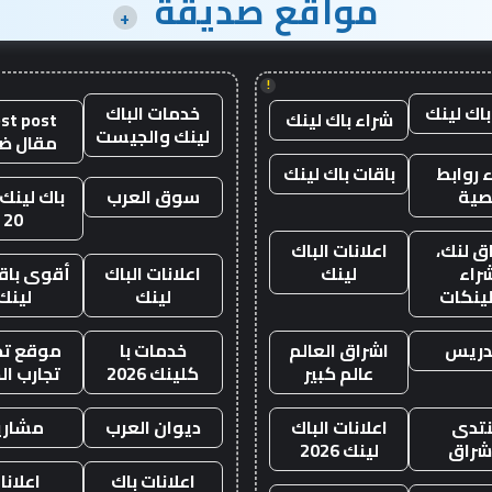
مواقع صديقة
+
!
باك لينك
خدمات الباك
شراء باك لينك
st post
لينك والجيست
مقال ض
 روابط
باقات باك لينك
صية
سوق العرب
باك لينك 
20
ق لنك،
اعلانات الباك
راء
لينك
اعلانات الباك
أقوى باقة
لينكات
لينك
لينك
دريس
اشراق العالم
خدمات با
موقع تجا
عالم كبير
كلينك 2026
تجارب ال
تدى
اعلانات الباك
ديوان العرب
مشاري
اشراق
لينك 2026
اعلانات باك
اعلانا