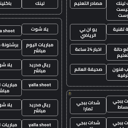
 لينك
مصادر التعليم
لينك
باكلين
يست
وست
يلا شوت
 تقنية
يو ان بي
la shoot
الرياضي
مباريات اليوم
برشلونة م
 حالة
اخبار 24 ساعة
مباشر
تعليم
ريال مدريد
يلا ش
 فنون
صحيفة العالم
مباشر
رفيه
yalla shoot
مباريات ا
مباش
!
 ببجي
شدات ببجي
ريال مدريد
يلا ش
ساط
تمارا
مباشر
 ببجي
شدات ببجي
yalla shoot
مباريات ا