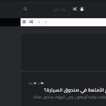
تسجيل
مقال
بحث
مقال
إضافة
الدخول
عشوائي
عن
عشوائي
عمود
جانبي
100
0
م الأمتعة في صندوق السيارة؟
تلاند بولاية أوريغون، وفي النهاية، ستكون هناك