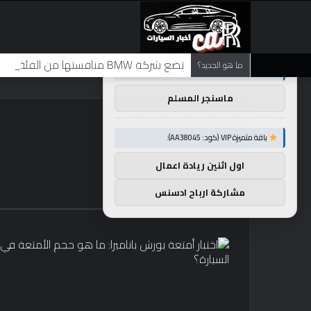
×
توصيات :
تضع شركة BMW منافستها من الفئة G في حالة انتظار مع وصول الرياح المعاكسة في الصين إلى موطنها
ما هو الجديد؟
باقة متميزة VIP (كود: AA26790):
ماسنجر المسلم
باقة متميزة VIP (كود: AA38045):
اول اثنين ريادة اعمال
مشاركة ارباح ادسنس