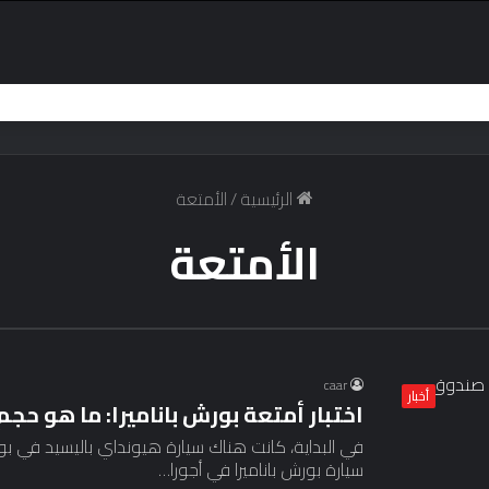
الرئيسية
/
الأمتعة
الأمتعة
caar
أخبار
اختبار أمتعة بورش باناميرا: ما هو حج
في البداية، كانت هناك سيارة هيونداي باليسيد في بور
سيارة بورش باناميرا في أجورا…