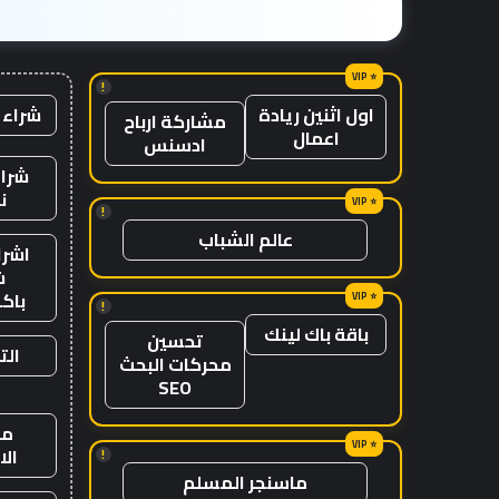
!
شراء 
اول اثنين ريادة
مشاركة ارباح
اعمال
ادسنس
شراء
ن
!
عالم الشباب
اشرا
ش
باك
!
باقة باك لينك
تحسين
الت
محركات البحث
SEO
من
ال
!
ماسنجر المسلم