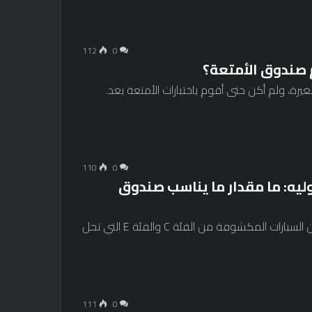
112
0
ة، ولم أكن حتى أقوم باختبارات الأمتعة بعد.
110
0
تعة لمرسيدس بنز CLE كابريوليه: ما مقدار ما يناسب صندوق
تعد سيارة مرسيدس بنز CLE Cabriolet الجديدة أكبر من السيارات المكشوفة من الفئة C والفئة E التي تحل
111
0