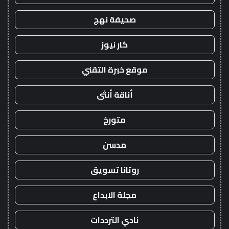
صحيفة نهج
كار نيوز
موقع خبرة التقني
أناقة أنثى
متورخ
مدسن
روتانا تسويق
مجلة الابداع
نادي الترددات