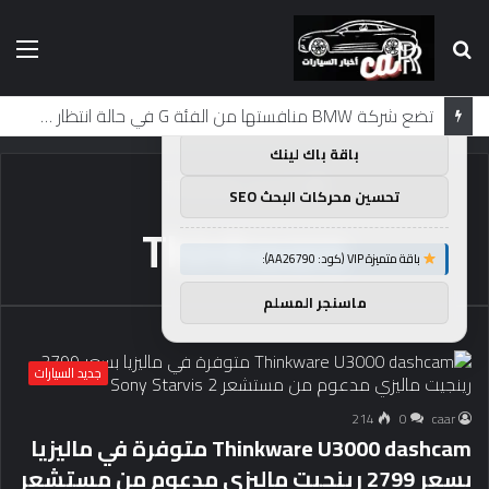
بحث
الق
×
توصيات :
عن
باقة متميزة VIP (كود: AA11138):
تضع شركة BMW منافستها من الفئة G في حالة انتظار مع وصول الرياح المعاكسة في الصين إلى موطنها
باقة باك لينك
الرئيسية
/
Thinkware
تحسين محركات البحث SEO
Thinkware
باقة متميزة VIP (كود: AA26790):
ماسنجر المسلم
جديد السيارات
214
0
caar
Thinkware U3000 dashcam متوفرة في ماليزيا
بسعر 2799 رينجيت ماليزي مدعوم من مستشعر