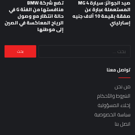
صيد الجوائز: سيارة MG 4
تضع شركة BMW
المستعملة عبارة عن
منافستها من الفئة G في
صفقة بقيمة 10 آلاف جنيه
حالة انتظار مع وصول
إسترليني
الرياح المعاكسة في الصين
إلى موطنها
البحث
عن:
تواصل معنا
من نحن
الشروط والأحكام
إخلاء المسؤولية
سياسة الخصوصية
اتصل بنا