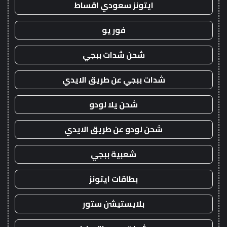
ايتونز سعودي اقساط
فور يو
شحن شدات ببجي
شدات ببجي عن طريق الايدي
شحن يلا لودو
شحن لودو عن طريق الايدي
شعبية ببجي
بطاقات ايتونز
بلايستيشن ستور