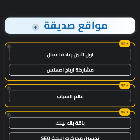
مواقع صديقة
+
!
اول اثنين ريادة اعمال
مشاركة ارباح ادسنس
!
عالم الشباب
!
باقة باك لينك
تحسين محركات البحث SEO