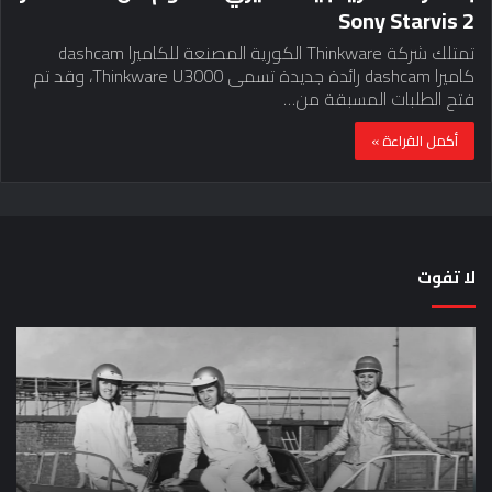
Sony Starvis 2
تمتلك شركة Thinkware الكورية المصنعة للكاميرا dashcam
كاميرا dashcam رائدة جديدة تسمى Thinkware U3000، وقد تم
فتح الطلبات المسبقة من…
أكمل القراءة »
لا تفوت
لماذا
حق
تم
اختب
منع
الس
النساء
خم
من
دق
المشاركة
لل
في
عل