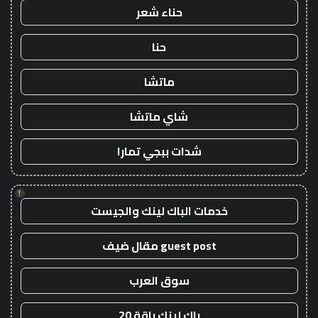
حناء شعر
حنا
ماتشا
شاي ماتشا
شدات ببجي تمارا
!
خدمات الباك لينك والجيست
guest post مقال ضيف
سوق العرب
باك لينك باقة 20