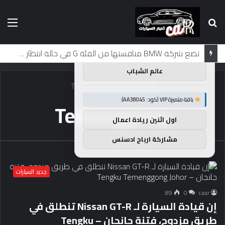
بحث
الق
×
توصيات :
عن
باقة متميزة VIP (كود: AA86842):
لماذا تم منع النساء من المشاركة في لومان لعقود من الزمن؟
عالم الشباب
الرئيسية
/
Temenggong
باقة متميزة VIP (كود: AA38045):
Temenggong
اول اثنين ريادة اعمال
مشاركة ارباح ادسنس
جديد السيارات
89
0
caar
إن قيادة السيارة لـ Nissan GT-R تنطلق في
طريق مزدوج، فتنة جانجان – Tengku