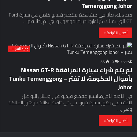
Temenggong Johor
بعد ذلك، بدأنا في مشاهدة مقطع فيديو كامل عن سيارة Ford
GT التي تمتلك كيلوارجا ديراجا جوهور، والتي تم إطلاقها…
أكمل القراءة »
جديد السيارات
86
0
caar
لم يتم شراء سيارة المرافقة Nissan GT-R
بأموال الحكومة، لا تفتر – Tunku Temenggong
Johor
في الآونة الأخيرة، انتشر مقطع فيديو على وسائل التواصل
الاجتماعي يظهر سيارة فورد جي تي تابعة لعائلة جوهور المالكة
وهي…
أكمل القراءة »