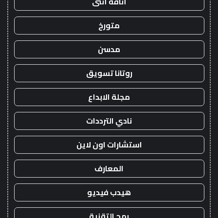
أناقة أنثى
متورخ
مدسن
روتانا تسويق
مجلة الابداع
نادي الترددات
استشارات اون لاين
المعارف
هيدب فيديو
رمح التقنية