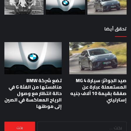
تحقق أيضا
صيد الجوائز: سيارة MG 4
تضع شركة BMW
المستعملة عبارة عن
منافستها من الفئة G في
صفقة بقيمة 10 آلاف جنيه
حالة انتظار مع وصول
إسترليني
الرياح المعاكسة في الصين
إلى موطنها
البحث
عن: