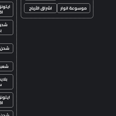
ايتون
موسوعة انوار
اشراق الأرباح
اق
شحن
ب
شحن ي
شعبي
بلاي
س
ايتون
اق
شحن ي