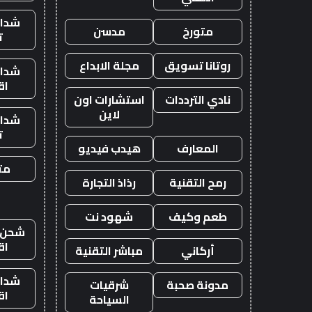
شدات
متورخ
مدسن
ت
روتانا تسويق
مجلة الابداع
شدات
اق
نادي الترددات
استشارات اون
لاين
شدات
ت
المعارف
هيدب فيديو
متج
رمح التقنية
رذاذ التجارة
طعم وكيف
شهود نت
شحن ي
اق
أركاني
مباشر التقنية
شدات
مدونة صحبة
شرقيات
اق
السياحة