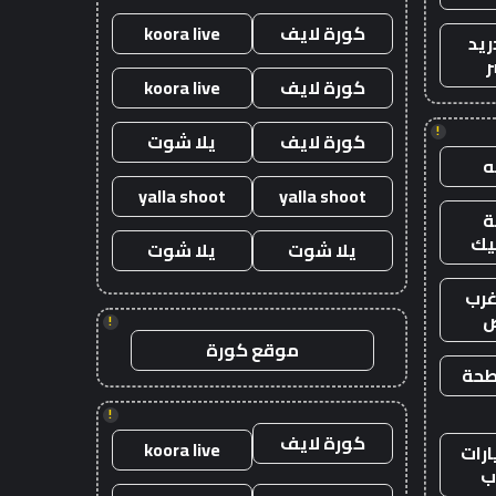
كورة لايف
koora live
ريد
ر
كورة لايف
koora live
!
كورة لايف
يلا شوت
yalla shoot
yalla shoot
يك
يلا شوت
يلا شوت
رب
ض
!
موقع كورة
طحة
!
كورة لايف
koora live
رات
ب