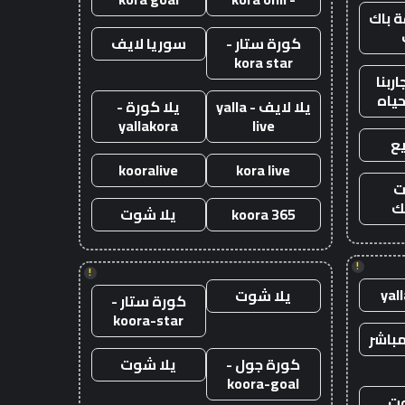
 باك
كورة ستار -
سوريا لايف
kora star
ربنا
حياه
يلا لايف - yalla
يلا كورة -
yallakora
live
ع
kooralive
kora live
ت
ك
koora 365
يلا شوت
!
!
yal
يلا شوت
كورة ستار -
koora-star
باشر
كورة جول -
يلا شوت
koora-goal
وت