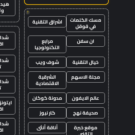
هيدب
وت
!
مسك الكلمات
اشراق التقنية
في قوقل
شدات
ان سفن
مرابع
اق
التكنولوجيا
شدات
خيال التقنية
شوف ويب
ت
مجلة الاسهم
الشرقية
شدات
الاقتصادية
ت
عالم الايفون
مدونة كوكان
ايتون
اق
صحيفة نهج
كار نيوز
شدات
موقع خبرة
أناقة أنثى
اق
التقني