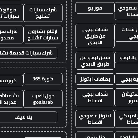
ز سعودي
فور يو
شراء سيارات
موقع ش
ساط
تشليح
سيارات ت
 شدات
شدات ببجي
ارقام يشترون
شراء سيا
بجي
عن طريق
سيارات تشليح
مصدوم
الايدي
شراء سيارات قديمة تشل
لا لودو
شحن لودو عن
طريق الايدي
كورة 365
ة ببجي
بطاقات ايتونز
كورة س
ستيشن
شدات ببجي
جول العرب
بث مباشر 
تور
اقساط
goalarab
مدريد ال
ز امريكي
ايتونز سعودي
يلا لايف
ساط
اقساط
لا لودو
حناء شعر