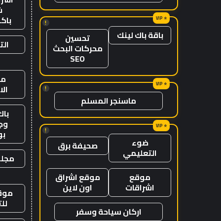
ش
باك
!
باقة باك لينك
تحسين
الت
محركات البحث
SEO
من
ال
!
ماسنجر المسلم
باك
وج
!
ب
ضوء
صحيفة برق
التعليمي
مجلة
موقع
موقع اشراق
اشراقات
اون لاين
موقع
لل
اركان سياحة وسفر