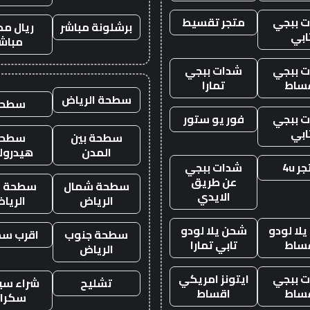
 ببجي
متجر تقسيط
برشلونة مباشر
ريال مد
ابي
مباش
 ببجي
شدات ببجي
ساط
تمارا
سطحة الرياض
سطحه
 ببجي
فور يو ستور
ابي
سطحة بين
سطحة
المدن
هيدرول
ر 4u
شدات ببجي
عن طريق
سطحة شمال
سطحة غ
الايدي
الرياض
الريا
لا لودو
شحن يلا لودو
سطحة جنوب
اقرب س
ساط
تابي تمارا
الرياض
 ببجي
ايتونز امريكي
تشليح
شراء سيا
ساط
اقساط
سكرا