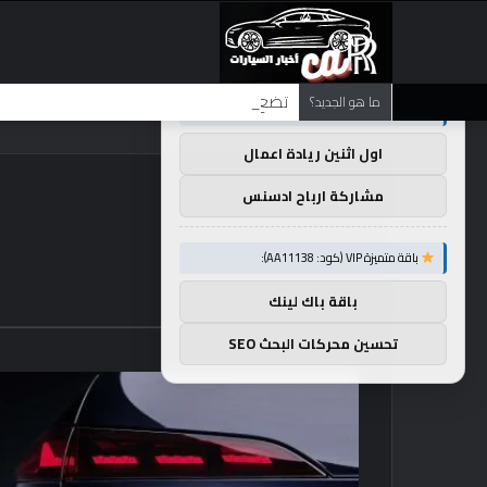
×
توصيات :
تضع شركة BMW منافستها من الفئة G في حالة انتظار مع وصول الرياح المعاكسة في الصين إلى موطنها
ما هو الجديد؟
باقة متميزة VIP (كود: AA38045):
اول اثنين ريادة اعمال
مشاركة ارباح ادسنس
باقة متميزة VIP (كود: AA11138):
باقة باك لينك
تحسين محركات البحث SEO