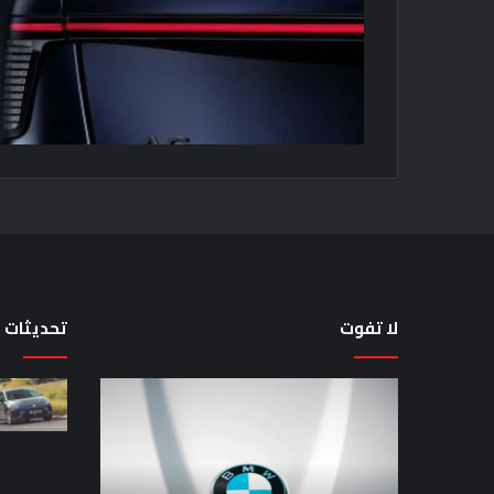
لا تفوت
تحديثات
تضع
لماذا
شركة
تم
BMW
منع
منافستها
النساء
من
من