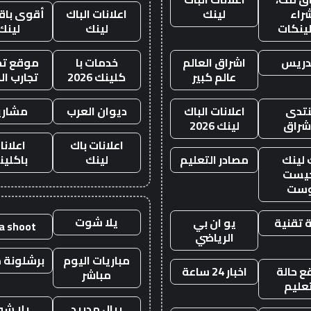
راء
لينك
اعلانات الباك
أقوى باقة
لينكات
لينك
لينك
دريس
اشراق العالم
خدمات با
موقع تجا
عالم كبير
كلينك 2026
تجارب ال
تدى
اعلانات الباك
ديوان العرب
مشاري
اشراق
لينك 2026
اعلانات باك
اعلانا
 لينك
مصادر التعليم
لينك
باكلين
يست
وست
يلا شوت
 تقنية
يو ان بي
la shoot
الرياضي
مباريات اليوم
برشلونة م
 حالة
اخبار 24 ساعة
مباشر
تعليم
ريال مدريد
يلا ش