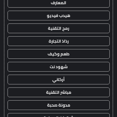
المعارف
هيدب فيديو
رمح التقنية
رذاذ التجارة
طعم وكيف
شهود نت
أركاني
مباشر التقنية
مدونة صحبة