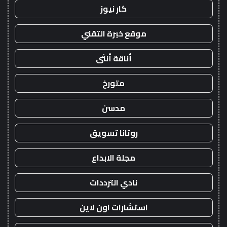
كار نيوز
موقع خبرة التقني
أناقة أنثى
متورخ
مدسن
روتانا تسويق
مجلة الابداع
نادي الترددات
استشارات اون لاين