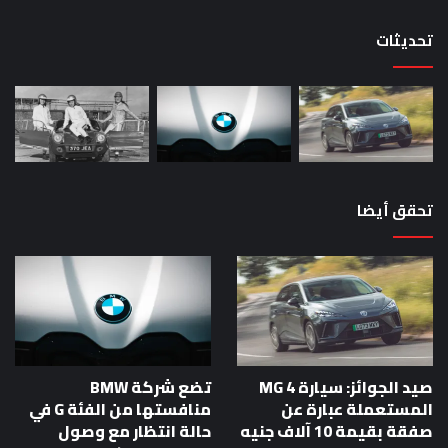
حص
تحديثات
تحقق أيضا
صيد الجوائز: سيارة MG 4
تضع شركة BMW
المستعملة عبارة عن
منافستها من الفئة G في
صفقة بقيمة 10 آلاف جنيه
حالة انتظار مع وصول