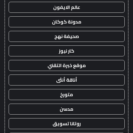
عالم الايفون
مدونة كوكان
صحيفة نهج
كار نيوز
موقع خبرة التقني
أناقة أنثى
متورخ
مدسن
روتانا تسويق