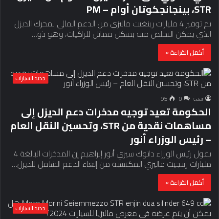
STR، بينجانجكوتان أوام – PM
تم توفير 4 مليارات رينغيت ماليزي من الدعم المالي لمحرك الديزل
الذي يمكن التخلص منه بشكل مماثل للراكيات، وهو ذو…
أكمل القراءة »
جديد السيارات
95
0
caar
الحكومة تعيد توجيه مدخرات دعم الديزل إلى
مساهمات نقدية من STR، وتحسين النقل العام
– رئيس الوزراء أنور
يقول رئيس الوزراء داتوك سيري أنور إبراهيم إن المدخرات البالغة 4
مليارات رينجيت ماليزي المكتسبة من إلغاء الدعم الشامل للديزل…
أكمل القراءة »
جديد السيارات