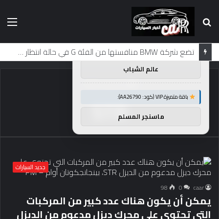
بحث
الق
×
توصيات :
عن
باقة متميزة VIP (كود: AA86842):
لماذا تم منع النساء من المشاركة في لومان لعقود من الزمن؟
عالم الشباب
الرئيسية
/
STR
باقة متميزة VIP (كود: AA26790):
STR
ماسنجر المسلم
جديد السيارات
98
0
caar
يمكن أن يكون هناك عدد كبير من المركبات
التي تحتوي على محرك ديزل مدعوم من الديزل