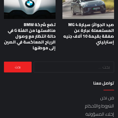
صيد الجوائز: سيارة MG 4
تضع شركة BMW
المستعملة عبارة عن
منافستها من الفئة G في
صفقة بقيمة 10 آلاف جنيه
حالة انتظار مع وصول
إسترليني
الرياح المعاكسة في الصين
إلى موطنها
البحث
عن:
تواصل معنا
من نحن
الشروط والأحكام
إخلاء المسؤولية