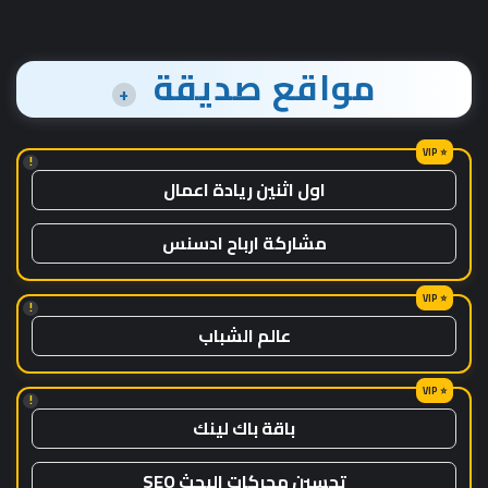
مواقع صديقة
+
!
اول اثنين ريادة اعمال
مشاركة ارباح ادسنس
!
عالم الشباب
!
باقة باك لينك
تحسين محركات البحث SEO