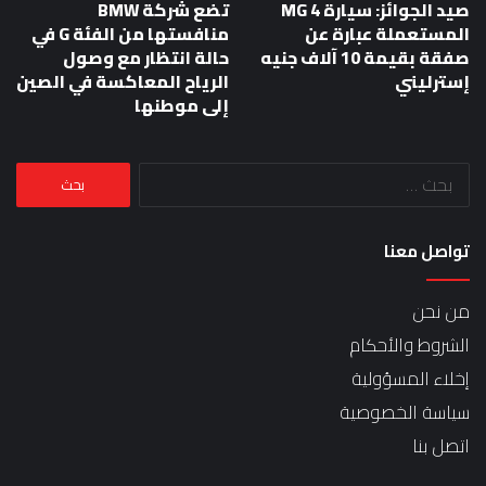
صيد الجوائز: سيارة MG 4
تضع شركة BMW
المستعملة عبارة عن
منافستها من الفئة G في
صفقة بقيمة 10 آلاف جنيه
حالة انتظار مع وصول
إسترليني
الرياح المعاكسة في الصين
إلى موطنها
البحث
عن:
تواصل معنا
من نحن
الشروط والأحكام
إخلاء المسؤولية
سياسة الخصوصية
اتصل بنا