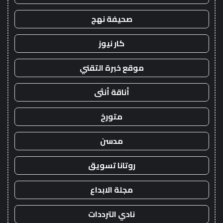
صحيفة نهج
كار نيوز
موقع خبرة التقني
أناقة أنثى
متورخ
مدسن
روتانا تسويق
مجلة الابداع
نادي الترددات