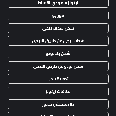
ايتونز سعودي اقساط
فور يو
شحن شدات ببجي
شدات ببجي عن طريق الايدي
شحن يلا لودو
شحن لودو عن طريق الايدي
شعبية ببجي
بطاقات ايتونز
بلايستيشن ستور