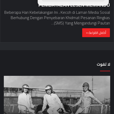
PEMBATALAN LESEN MEMANDU
Beberapa Hari Kebelakangan Ini ، Kecoh di Laman Media Sosial
Berhubung Dengan Penyebaran Khidmat Pesanan Ringkas
(SMS) Yang Mengandungi Pautan…
أكمل القراءة »
لا تفوت
لماذا
حق
تم
اختب
منع
الس
النساء
خم
من
دق
المشاركة
لل
في
عل