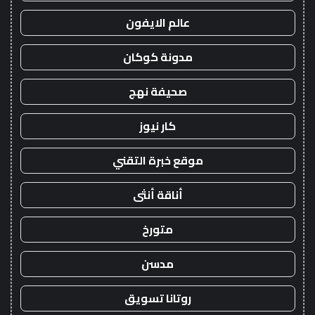
عالم الايفون
مدونة كوكان
صحيفة نهج
كار نيوز
موقع خبرة التقني
أناقة أنثى
متورخ
مدسن
روتانا تسويق