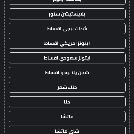
بلايستيشن ستور
شدات ببجي اقساط
ايتونز امريكي اقساط
ايتونز سعودي اقساط
شحن يلا لودو اقساط
حناء شعر
حنا
ماتشا
شاي ماتشا