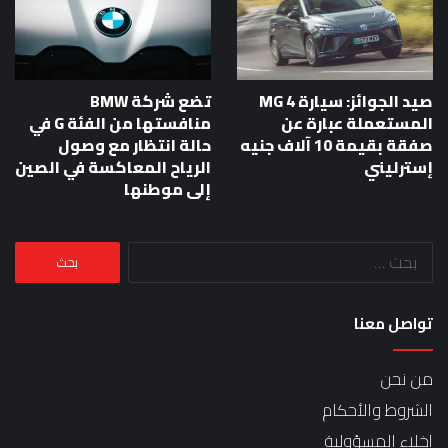
صيد الجوائز: سيارة MG 4
تضع شركة BMW
المستعملة عبارة عن
منافستها من الفئة G في
صفقة بقيمة 10 آلاف جنيه
حالة انتظار مع وصول
إسترليني
الرياح المعاكسة في الصين
إلى موطنها
البحث
عن:
تواصل معنا
من نحن
الشروط والأحكام
إخلاء المسؤولية