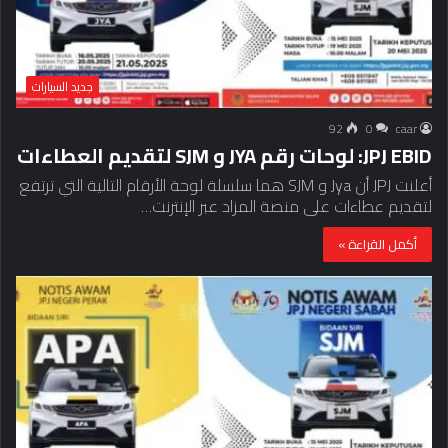
جديد السيارات
92
0
caar
JPJ EBID: لوحات رقم JYA و SJM لتقديم العطاءات
أعلنت JPJ أن Jya و SJM هما سلسلة لوحة الأرقام التالية التي ترتفع
لتقديم عطاءات على منصة المزاد عبر الإنترنت…
أكمل القراءة »