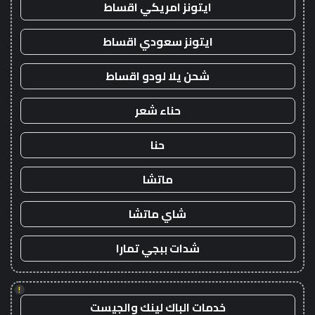
ايتونز امريكي اقساط
ايتونز سعودي اقساط
شحن يلا لودو اقساط
حناء شعر
حنا
ماتشا
شاي ماتشا
شدات ببجي تمارا
!
خدمات الباك لينك والجيست