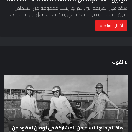
هذه هي الطريقة التي يتم بها إنشاء مجموعة من الأشخاص
الذين لديهم خبرة في التفكير في إمكانية الوصول إلى مجموعة…
أكمل القراءة »
لا تفوت
لماذا
حق
تم
اختب
منع
الس
النساء
خم
من
دق
المشاركة
لل
في
عل
لومان
سيا
ع
لعقود
لماذا تم منع النساء من المشاركة في لومان لعقود من
خار
ح