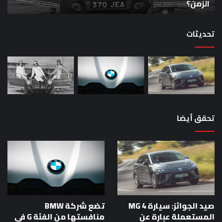
من
بق
الزمن؟
خا
الزمن؟
00
حص
تحديثات
تحقق أيضا
صيد الجوائز: سيارة MG 4
تضع شركة BMW
المستعملة عبارة عن
منافستها من الفئة G في