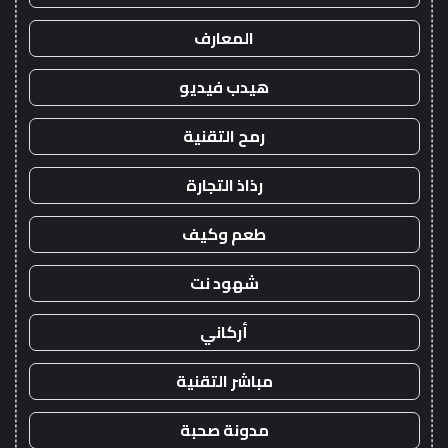
المعارف
هيدب فيديو
رمح التقنية
رذاذ التجارة
طعم وكيف
شهود نت
أركاني
مباشر التقنية
مدونة صحبة