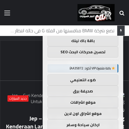
بحث
الق
×
توصيات :
عن
باقة متميزة VIP (كود: AA11138):
تضع شركة BMW منافستها من الفئة G في حالة انتظار مع وصول الرياح المعاكسة في الصين إلى موطنها
باقة باك لينك
الرئيسية
/
sendiri
تحسين محركات البحث SEO
sendiri
باقة متميزة VIP (كود: AA35872):
ضوء التعليمي
صحيفة برق
جديد السيارات
موقع اشراقات
85
0
caar
موقع اشراق اون لاين
Polis Berkas Geng على طول Jep – Curi
Kenderaan Lama Untuk Kegunaan Sendiri ، Alat
اركان سياحة وسفر