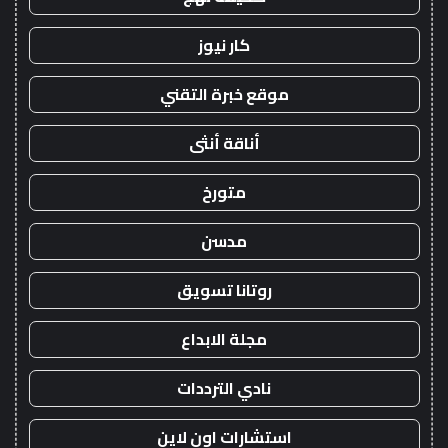
كار نيوز
موقع خبرة التقني
أناقة أنثى
متورخ
مدسن
روتانا تسويق
مجلة الابداع
نادي الترددات
استشارات اون لاين