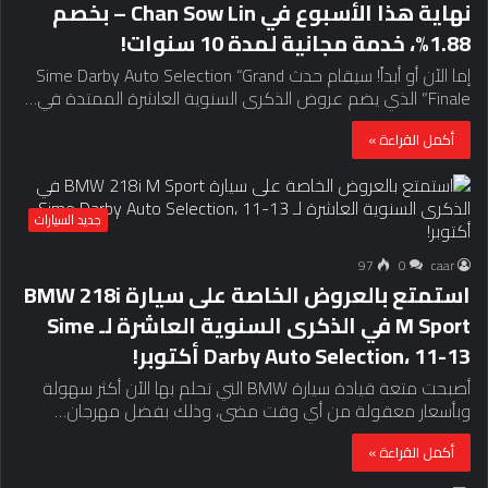
نهاية هذا الأسبوع في Chan Sow Lin – بخصم
1.88%، خدمة مجانية لمدة 10 سنوات!
إما الآن أو أبداً! سيقام حدث Sime Darby Auto Selection “Grand
Finale” الذي يضم عروض الذكرى السنوية العاشرة الممتدة في…
أكمل القراءة »
جديد السيارات
97
0
caar
استمتع بالعروض الخاصة على سيارة BMW 218i
M Sport في الذكرى السنوية العاشرة لـ Sime
Darby Auto Selection، 11-13 أكتوبر!
أصبحت متعة قيادة سيارة BMW التي تحلم بها الآن أكثر سهولة
وبأسعار معقولة من أي وقت مضى، وذلك بفضل مهرجان…
أكمل القراءة »