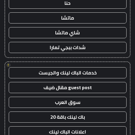
حنا
ماتشا
شاي ماتشا
شدات ببجي تمارا
!
خدمات الباك لينك والجيست
guest post مقال ضيف
سوق العرب
باك لينك باقة 20
اعلانات الباك لينك