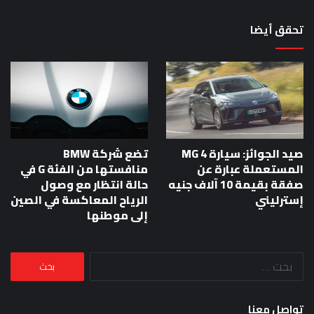
تحقق أيضا
صيد الجوائز: سيارة MG 4
تضع شركة BMW
المستعملة عبارة عن
منافستها من الفئة G في
صفقة بقيمة 10 آلاف جنيه
حالة انتظار مع وصول
إسترليني
الرياح المعاكسة في الصين
إلى موطنها
البحث
عن:
تواصل معنا