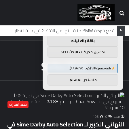
بحث
الق
×
توصيات :
عن
باقة متميزة VIP (كود: AA11138):
لماذا تم منع النساء من المشاركة في لومان لعقود من الزمن؟
باقة باك لينك
الرئيسية
/
Selection
تحسين محركات البحث SEO
Selection
باقة متميزة VIP (كود: AA26790):
ماسنجر المسلم
جديد السيارات
106
0
caar
النهائي الكبير لـ Sime Darby Auto Selection في