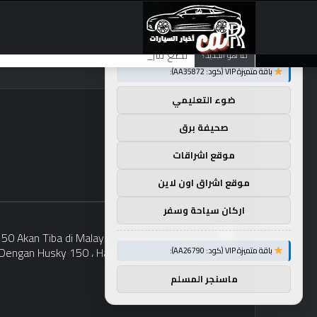
×
توصيات :
تضع شركة BMW منافستها من الفئة G في حالة انتظار مع وصول الرياح المعاكسة في الصين إلى موطنها
ما هو الجديد؟
باقة متميزة VIP (كود: AA35872):
ضوء التعليمي
صحيفة برق
موقع اشراقات
موقع اشراق اون لاين
اركان سياحة وسفر
باقة متميزة VIP (كود: AA26790):
ماسنجر المسلم