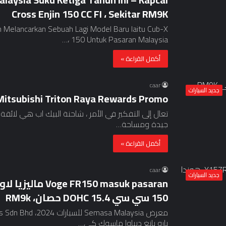
Cross Enjin 150 CC FI ، Sekitar RM9K
 Melancarkan Sebuah Lagi Model Baru Iaitu Cub-X
150 Untuk Pasaran Malaysia ،…
أكمل القراءة »
caar
جديد السيارات
Mitsubishi Triton Raya Rewards Promo ، تصل إلى RM9K قبال
تعال إلى التفكير في الأمر ، شاحنة البيك اب هي لائقة
جيدة ومساحة…
أكمل القراءة »
caar
جديد السيارات
150 سي سي DOHC 15.4 حصان، RM9k
بارو يانغ ديباوا ماسوك كي…