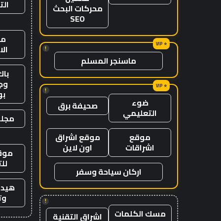
الت
محركات البحث
SEO
من
ال
!
ماسنجر المسلم
باك
وج
!
ب
ضوء
صحيفة برق
التعليمي
مجلة
موقع
موقع اشراق
اشراقات
اون لاين
موقع
لل
اركان سياحة وسفر
هيدب
وت
!
مسك الكلمات
اشراق التقنية