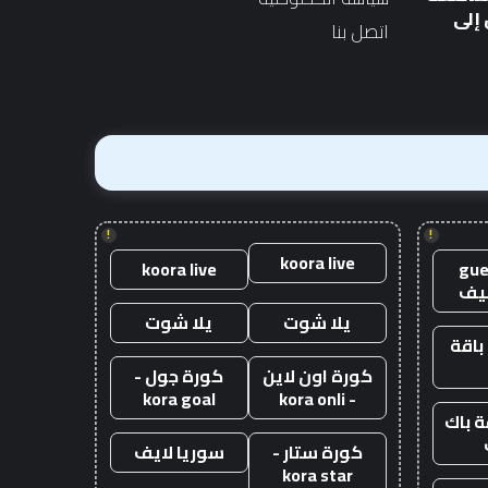
الجديد
بقيمة 10 آلاف جنيه إسترليني
الجديد
بقيمة
إلى
اتصل بنا
10
آلاف
جنيه
إسترليني
!
!
koora live
koora live
gue
يف
يلا شوت
يلا شوت
باقة
كورة اون لاين
كورة جول -
kora goal
- kora onli
 باك
كورة ستار -
سوريا لايف
kora star