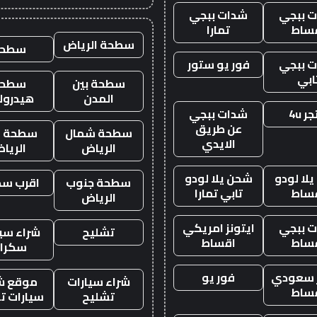
 ببجي
شدات ببجي
ساط
تمارا
سطحة الرياض
سطحه
 ببجي
فور يو ستور
ابي
سطحة بين
سطحة
المدن
هيدرول
ر 4u
شدات ببجي
عن طريق
سطحة شمال
سطحة غ
الايدي
الرياض
الريا
لا لودو
شحن يلا لودو
سطحة جنوب
اقرب س
ساط
تابي تمارا
الرياض
 ببجي
ايتونز امريكي
تشليح
شراء سيا
ساط
اقساط
سكرا
ز سعودي
فور يو
شراء سيارات
موقع ش
ساط
تشليح
سيارات ت