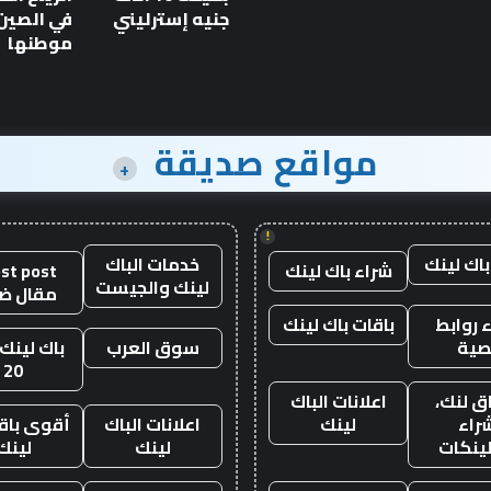
بقوة 1600 حصان
بقوة
جنيه إسترليني
في الصين 
1600
موطنها
حصان
مواقع صديقة
+
!
باك لينك
خدمات الباك
شراء باك لينك
st post
لينك والجيست
مقال ض
 روابط
باقات باك لينك
صية
سوق العرب
باك لينك 
20
ق لنك،
اعلانات الباك
راء
لينك
اعلانات الباك
أقوى باقة
لينكات
لينك
لينك