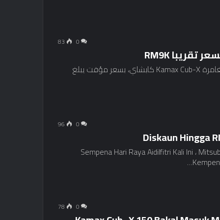
83
0
من المقرر لأول مرة في الربع الثالث من عام 2025 مغامرة Kamax Cub-X كابشاي، بسعر مؤقت يبلغ
96
0
Sempena Hari Raya Aidilfitri Kali Ini ، M
Kempen 
78
0
Kamax Cub -X 150 Bakal Masuk Ma