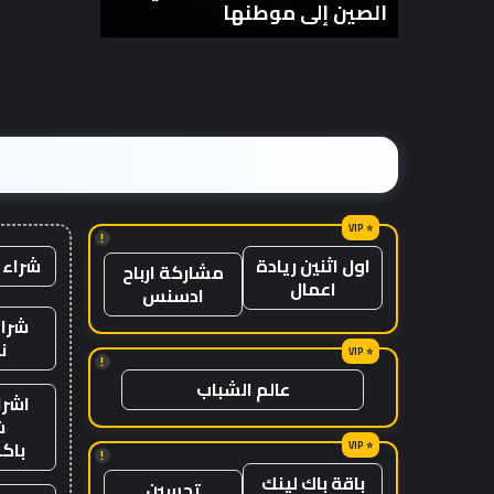
الصين إلى موطنها
الزمن؟
انتظار
من
مع
الزمن؟
وصول
الرياح
المعاكسة
في
الصين
إلى
موطنها
!
شراء 
اول اثنين ريادة
مشاركة ارباح
اعمال
ادسنس
شراء
ن
!
عالم الشباب
اشرا
ش
باك
!
باقة باك لينك
تحسين