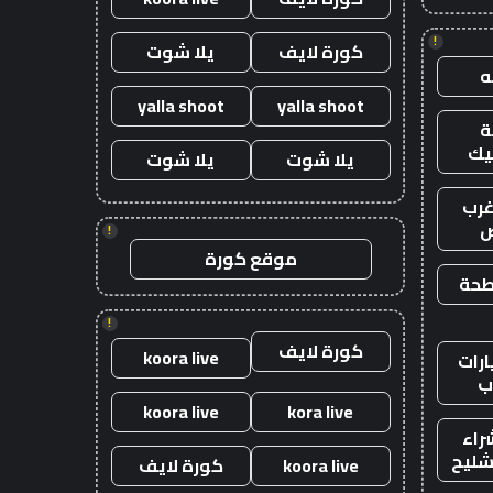
!
كورة لايف
يلا شوت
yalla shoot
yalla shoot
يك
يلا شوت
يلا شوت
رب
ض
!
موقع كورة
طحة
!
كورة لايف
koora live
رات
ب
koora live
kora live
راء
شليح
koora live
كورة لايف