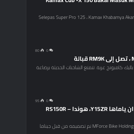
Selepas Super Pro 125 ، Kamax Khabarnya Akan
80
0
ة
 باليك كامبونج عربة. تتمتع الشاحنات الحديثة برضاعة
95
0
Voge FR150 masuk pasaran ماليزيا لاوان ياماها Y15ZR، هوندا RS150R –
معرض Semasa Malaysia للسيارات 2024، MForce Bike Holdings Sdn Bhd تم تصميمه من قبل جيناما