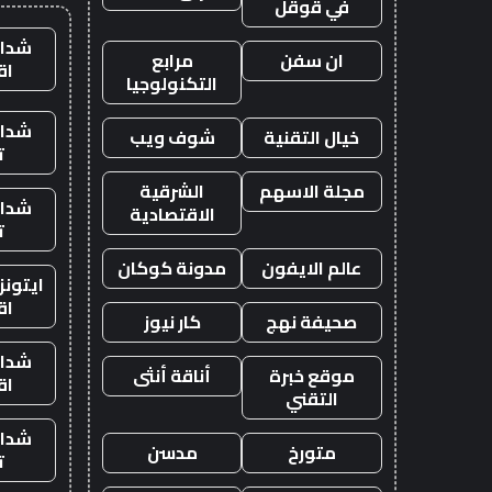
في قوقل
شدات
ان سفن
مرابع
اق
التكنولوجيا
شدات
خيال التقنية
شوف ويب
ت
مجلة الاسهم
الشرقية
شدات
الاقتصادية
ت
عالم الايفون
مدونة كوكان
ايتون
اق
صحيفة نهج
كار نيوز
شدات
موقع خبرة
أناقة أنثى
اق
التقني
شدات
متورخ
مدسن
ت