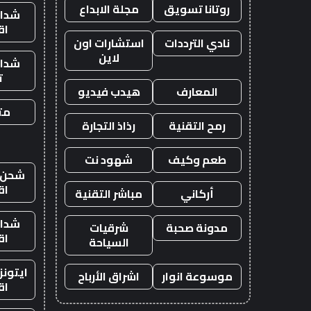
روتانا تسويق
مجلة الابداع
شدات
اق
نادي الترددات
استشارات اون
لاين
شدات
ت
المعارف
هيدب فيديو
متج
رمح التقنية
رذاذ التجارة
طعم وكيف
شهود نت
شحن ي
اق
أركاني
مباشر التقنية
شدات
مدونة صحبة
شرقيات
اق
السياحة
ايتون
موسوعة انوار
اشراق الأرباح
اق