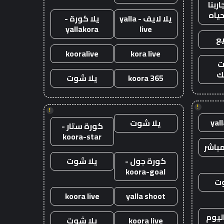
ربنا
حياه
يلا لايف - yalla
يلا كورة -
yallakora
live
ع
kooralive
kora live
ت
ك
koora 365
يلا شوت
!
!
yal
يلا شوت
كورة ستار -
koora-star
باشر
كورة جول -
يلا شوت
koora-goal
وت
koora live
yalla shoot
ليوم
koora live
يلا شوت