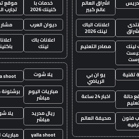
دريس
اشراق العالم
خدمات با
موقع تجا
عالم كبير
كلينك 2026
تجارب ال
تدى
اعلانات الباك
ديوان العرب
مشاري
اشراق
لينك 2026
اعلانات باك
اعلانا
 لينك
مصادر التعليم
لينك
باكلين
يست
وست
يلا شوت
 تقنية
يو ان بي
la shoot
الرياضي
مباريات اليوم
برشلونة م
 حالة
اخبار 24 ساعة
مباشر
تعليم
ريال مدريد
يلا ش
 فنون
صحيفة العالم
مباشر
رفيه
yalla shoot
مباريات ا