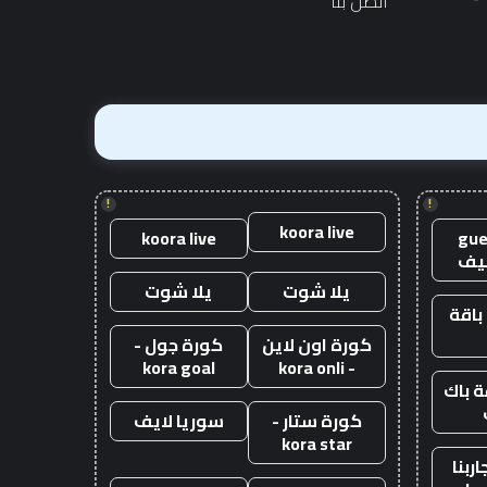
اتصل بنا
10
آلاف
جنيه
إسترليني
!
!
koora live
koora live
gue
يف
يلا شوت
يلا شوت
باقة
كورة اون لاين
كورة جول -
kora goal
- kora onli
 باك
كورة ستار -
سوريا لايف
kora star
ربنا