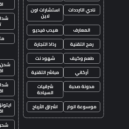
اق
نادي الترددات
استشارات اون
لاين
شدات
ت
المعارف
هيدب فيديو
متج
رمح التقنية
رذاذ التجارة
طعم وكيف
شهود نت
شحن ي
اق
أركاني
مباشر التقنية
شدات
مدونة صحبة
شرقيات
اق
السياحة
ايتون
موسوعة انوار
اشراق الأرباح
اق
شحن