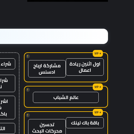
مع
الزمن؟
وصول
الرياح
المعاكسة
في
الصين
إلى
موطنها
!
شراء 
اول اثنين ريادة
مشاركة ارباح
اعمال
ادسنس
شراء
ن
!
عالم الشباب
اشرا
ش
باك
!
باقة باك لينك
تحسين
الت
محركات البحث