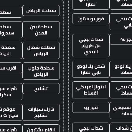
ساط
تمارا
سطحة الرياض
سطحه
 ببجي
فور يو ستور
ابي
سطحة بين
سطحة
المدن
هيدرول
ر 4u
شدات ببجي
عن طريق
سطحة شمال
سطحة غ
الايدي
الرياض
الريا
لا لودو
شحن يلا لودو
سطحة جنوب
اقرب س
ساط
تابي تمارا
الرياض
 ببجي
ايتونز امريكي
تشليح
شراء سيا
ساط
اقساط
سكرا
ز سعودي
فور يو
شراء سيارات
موقع ش
ساط
تشليح
سيارات ت
 شدات
شدات ببجي
ارقام يشترون
شراء سيا