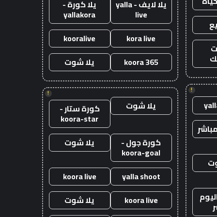
حياه
يلا لايف - yalla
يلا كورة -
yallakora
live
ع
kooralive
kora live
ت
ك
koora 365
يلا شوت
!
!
yal
يلا شوت
كورة ستار -
koora-star
باشر
كورة جول -
يلا شوت
koora-goal
وت
koora live
yalla shoot
ليوم
koora live
يلا شوت
ر