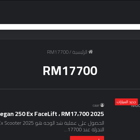
الرئيسية
/
RM17700
RM17700
جديد السيارات
caar
2025 Modenas Elegan 250 Ex FaceLift ، RM17،700
التجزئة عند 17700…