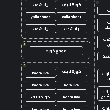
!
كورة لايف
يلا شوت
yalla shoot
yalla shoot
يك
يلا شوت
يلا شوت
رب
ض
!
موقع كورة
طحة
!
كورة لايف
koora live
رات
ب
koora live
kora live
راء
شليح
koora live
كورة لايف
رات
koora live
koora live