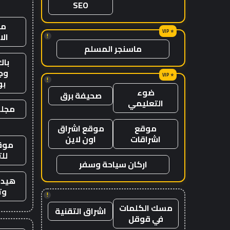
SEO
من
ال
!
ماسنجر المسلم
باك
وج
!
ب
ضوء
صحيفة برق
التعليمي
مجلة
موقع
موقع اشراق
اشراقات
اون لاين
موقع
لل
اركان سياحة وسفر
هيدب
وت
!
مسك الكلمات
اشراق التقنية
في قوقل