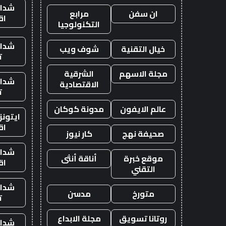
شدات
ان سفن
مرابع
اق
التكنولوجيا
شدات
خيال التقنية
شوف ويب
ت
مجلة الاسهم
الشرقية
شدات
الاقتصادية
ت
عالم الايفون
مدونة كوكان
ايتون
اق
صحيفة نهج
كار نيوز
شدات
موقع خبرة
أناقة أنثى
اق
التقني
شدات
متورخ
مدسن
ت
روتانا تسويق
مجلة الابداع
شدات