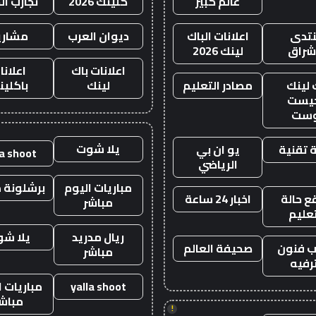
عالم كبير
كلينك 2026
تجارب ال
تدى
اعلانات الباك
ديوان العرب
مشاري
اشراق
لينك 2026
اعلانات باك
اعلانا
 لينك
مصادر التعليم
لينك
باكلين
يست
وست
يلا شوت
 تقنية
يو ان بي
la shoot
الرياضي
مباريات اليوم
برشلونة م
 حالة
اخبار 24 ساعة
مباشر
تعليم
ريال مدريد
يلا ش
 فنون
صحيفة العالم
مباشر
رفيه
yalla shoot
مباريات ا
مباش
!