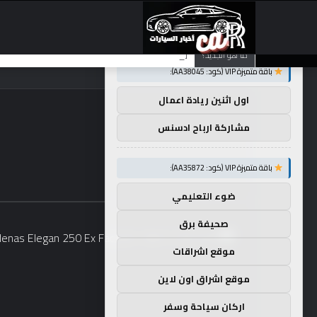
×
توصيات :
تضع شركة BMW منافستها من الفئة G في حالة انتظار مع وصول الرياح المعاكسة في الصين إلى موطنها
ما هو الجديد؟
باقة متميزة VIP (كود: AA38045):
اول اثنين ريادة اعمال
مشاركة ارباح ادسنس
باقة متميزة VIP (كود: AA35872):
ضوء التعليمي
صحيفة برق
موقع اشراقات
موقع اشراق اون لاين
اركان سياحة وسفر