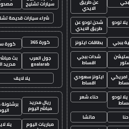
بجي
عن طريق
سيارات تشليح
مصدوم
الايدي
شراء سيارات قديمة تشل
لا لودو
شحن لودو عن
طريق الايدي
كورة 365
ة ببجي
بطاقات ايتونز
كورة س
ستيشن
شدات ببجي
جول العرب
بث مباشر 
تور
اقساط
goalarab
مدريد ال
ز امريكي
ايتونز سعودي
يلا لايف
ساط
اقساط
لا لودو
حناء شعر
ريال مدريد
ساط
برشلونة م
مباشر اليوم
اليوم
حنا
ماتشا
مباريات اليوم
يلا لا