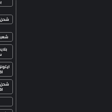
ب
شحن ي
شعبي
بلاي
س
ايتون
اق
شحن ي
اق