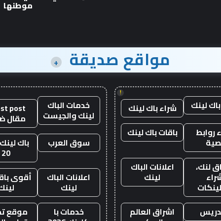
1600
موطنها
حصان
مواقع صديقة
+
!
باك لينك
خدمات الباك
شراء باك لينك
st post
لينك والجيست
مقال ض
 روابط
باقات باك لينك
صية
سوق العرب
باك لينك 
20
ق لنك،
اعلانات الباك
راء
لينك
اعلانات الباك
أقوى باقة
لينكات
لينك
لينك
دريس
اشراق العالم
خدمات با
موقع تجا