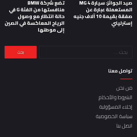
صيد الجوائز: سيارة MG 4
تضع شركة BMW
المستعملة عبارة عن
منافستها من الفئة G في
صفقة بقيمة 10 آلاف جنيه
حالة انتظار مع وصول
إسترليني
الرياح المعاكسة في الصين
إلى موطنها
البحث
عن:
تواصل معنا
من نحن
الشروط والأحكام
إخلاء المسؤولية
سياسة الخصوصية
اتصل بنا