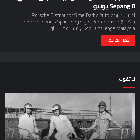
Sepang 8 يونيو
أعلنت شركة Porsche Distributor Sime Darby Auto
Performance (SDAP) عن عودة Porsche Esports Sprint
Challenge Malaysia ، وهي مسابقة لسباق…
أكمل القراءة »
لا تفوت
لماذا
حق
تم
اختب
منع
الس
النساء
خم
من
دق
المشاركة
لل
في
عل