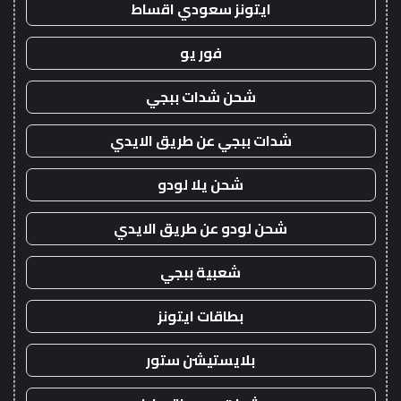
ايتونز سعودي اقساط
فور يو
شحن شدات ببجي
شدات ببجي عن طريق الايدي
شحن يلا لودو
شحن لودو عن طريق الايدي
شعبية ببجي
بطاقات ايتونز
بلايستيشن ستور