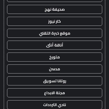
صحيفة نهج
كار نيوز
موقع خبرة التقني
أناقة أنثى
متورخ
مدسن
روتانا تسويق
مجلة الابداع
نادي الترددات