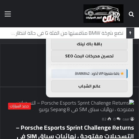
بحث
الق
×
توصيات :
عن
باقة متميزة VIP (كود: AA11138):
تضع شركة BMW منافستها من الفئة G في حالة انتظار مع وصول الرياح المعاكسة في الصين إلى موطنها
باقة باك لينك
الرئيسية
/
Returns
تحسين محركات البحث SEO
Returns
باقة متميزة VIP (كود: AA86842):
عالم الشباب
جديد السيارات
82
0
caar
Porsche Esports Sprint Challenge Returns –
التسجيلات مفتوحة ، نهائيات سباق SIM في