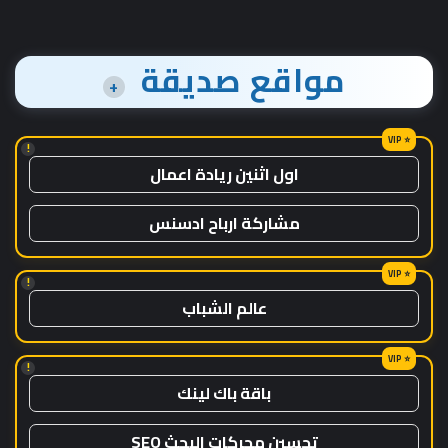
مواقع صديقة
+
!
اول اثنين ريادة اعمال
مشاركة ارباح ادسنس
!
عالم الشباب
!
باقة باك لينك
تحسين محركات البحث SEO