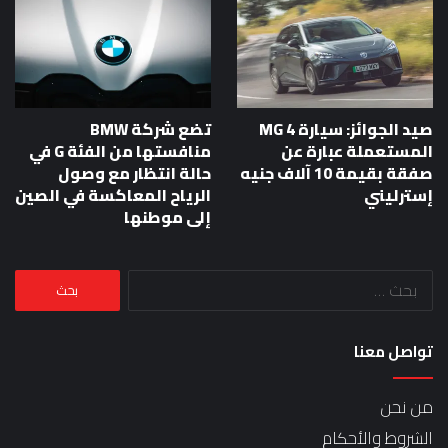
صيد الجوائز: سيارة MG 4
تضع شركة BMW
المستعملة عبارة عن
منافستها من الفئة G في
صفقة بقيمة 10 آلاف جنيه
حالة انتظار مع وصول
إسترليني
الرياح المعاكسة في الصين
إلى موطنها
البحث
عن:
تواصل معنا
من نحن
الشروط والأحكام