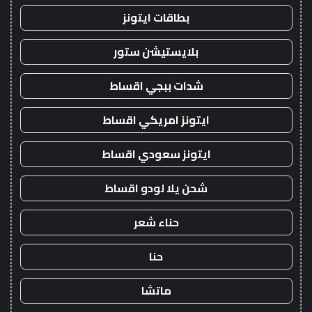
بطاقات ايتونز
بلايستيشن ستور
شدات ببجي اقساط
ايتونز امريكي اقساط
ايتونز سعودي اقساط
شحن يلا لودو اقساط
حناء شعر
حنا
ماتشا