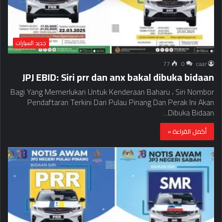
جديد السيارات
77
0
caar
JPJ EBID: Siri prr dan anx bakal dibuka bidaan
Bagi Yang Memerlukan Untuk Kenderaan Baharu ، Siri Nombor
Pendaftaran Terkini Dari Pulau Pinang Dan Perak Ini Akan
Dibuka Bidaan…
أكمل القراءة »