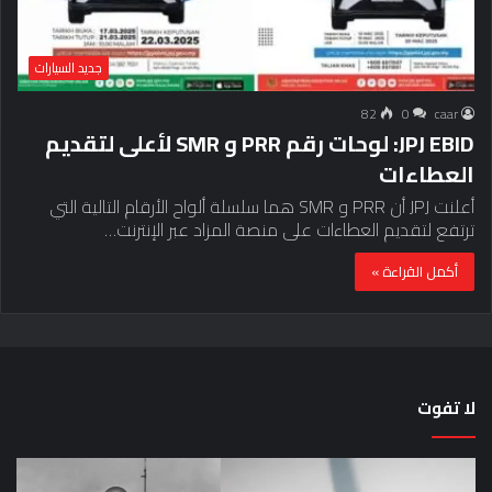
جديد السيارات
82
0
caar
JPJ EBID: لوحات رقم PRR و SMR لأعلى لتقديم
العطاءات
أعلنت JPJ أن PRR و SMR هما سلسلة ألواح الأرقام التالية التي
ترتفع لتقديم العطاءات على منصة المزاد عبر الإنترنت…
أكمل القراءة »
لا تفوت
لماذا
حق
تم
اختب