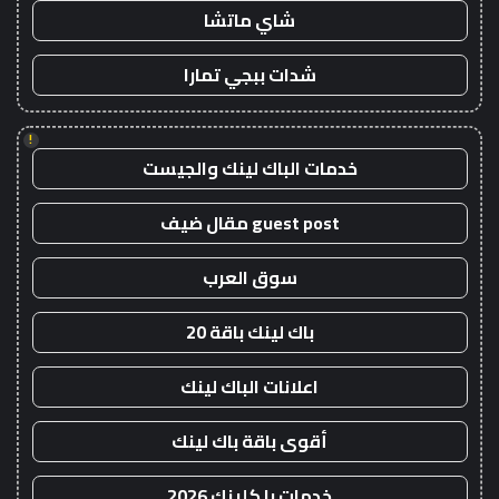
شاي ماتشا
شدات ببجي تمارا
!
خدمات الباك لينك والجيست
guest post مقال ضيف
سوق العرب
باك لينك باقة 20
اعلانات الباك لينك
أقوى باقة باك لينك
خدمات با كلينك 2026