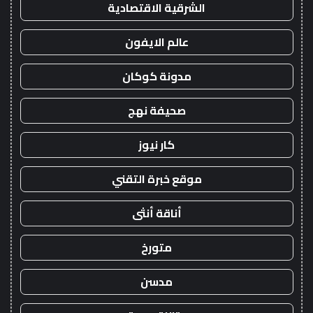
الشرقية الاقتصادية
عالم الايفون
مدونة كوكان
صحيفة نهج
كار نيوز
موقع خبرة التقني
أناقة أنثى
متورخ
مدسن