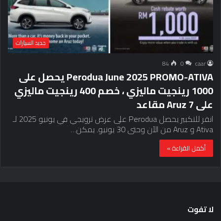
جديد السيارات
84
0
caar
Perodua June 2025 PROMO-ATIVA يحصل على
1000 رينجيت ماليزي ، خصم 400 رينجيت ماليزي
على Aruz 7 مقاعد
انقر للتكبير يحصل Perodua على عرض ترويجي في يونيو 2025 لـ
Ativa و Aruz من الآن وحتى 30 يونيو. يمكن…
أكمل القراءة »
لا تفوت