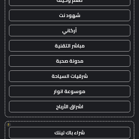
طعم وكيف
شهود نت
أركاني
مباشر التقنية
مدونة صحبة
شرقيات السياحة
موسوعة انوار
اشراق الأرباح
!
شراء باك لينك