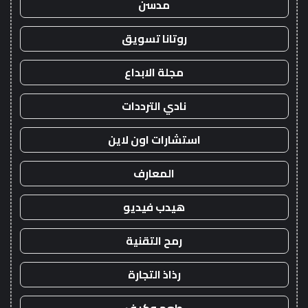
مدسن
روتانا تسويق
مجلة الابداع
نادي الترددات
استشارات اون لاين
المعارف
هيدب فيديو
رمح التقنية
رذاذ التجارة