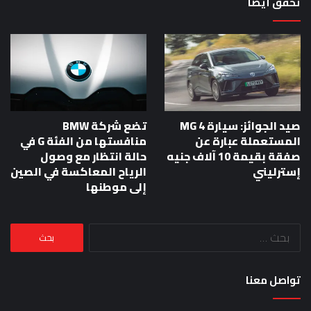
تحقق أيضا
صيد الجوائز: سيارة MG 4
تضع شركة BMW
المستعملة عبارة عن
منافستها من الفئة G في
صفقة بقيمة 10 آلاف جنيه
حالة انتظار مع وصول
إسترليني
الرياح المعاكسة في الصين
إلى موطنها
البحث
عن:
تواصل معنا