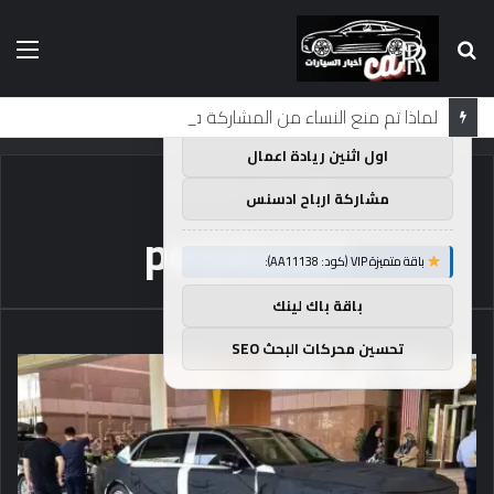
بحث
الق
×
توصيات :
عن
باقة متميزة VIP (كود: AA38045):
لماذا تم منع النساء من المشاركة في لومان لعقود من الزمن؟
اول اثنين ريادة اعمال
الرئيسية
/
perjalanan
مشاركة ارباح ادسنس
perjalanan
باقة متميزة VIP (كود: AA11138):
باقة باك لينك
تحسين محركات البحث SEO