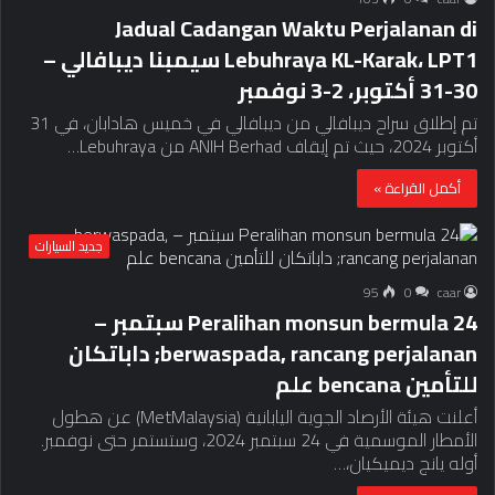
Jadual Cadangan Waktu Perjalanan di
Lebuhraya KL-Karak، LPT1 سيمبنا ديبافالي –
30-31 أكتوبر، 2-3 نوفمبر
تم إطلاق سراح ديبافالي من ديبافالي في خميس هادابان، في 31
أكتوبر 2024، حيث تم إيقاف ANIH Berhad من Lebuhraya…
أكمل القراءة »
جديد السيارات
95
0
caar
Peralihan monsun bermula 24 سبتمبر –
berwaspada, rancang perjalanan; داباتكان
للتأمين bencana علم
أعلنت هيئة الأرصاد الجوية اليابانية (MetMalaysia) عن هطول
الأمطار الموسمية في 24 سبتمبر 2024، وستستمر حتى نوفمبر.
أوله يانج ديميكيان،…