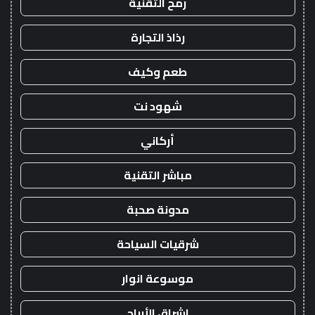
رمح التقنية
رذاذ التجارة
طعم وكيف
شهود نت
أركاني
مباشر التقنية
مدونة صحبة
شرقيات السياحة
موسوعة انوار
اشراق الأرباح