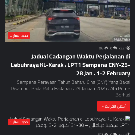
جديد السيارات
96
0
caar
Jadual Cadangan Waktu Perjalanan di
Lebuhraya KL-Karak ، LPT1 Sempena CNY-25-
28 Jan ، 1-2 February
Sempena Perayaan Tahun Baharu Cina (CNY) Yang Bakal
Disambut Pada Rabu Hadapan ، 29 Januari 2025 ، Afa Prime
Berhad…
أكمل القراءة »
جديد السيارات
103
0
caar