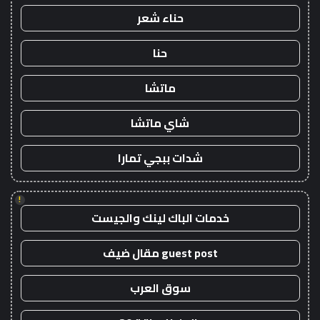
حناء شعر
حنا
ماتشا
شاي ماتشا
شدات ببجي تمارا
!
خدمات الباك لينك والجيست
guest post مقال ضيف
سوق العرب