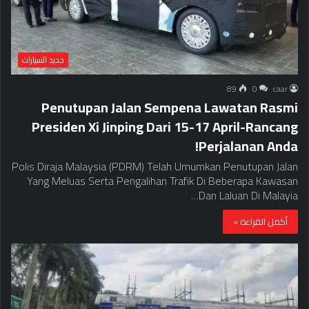
جديد السيارات
89
0
caar
Penutupan Jalan Sempena Lawatan Rasmi
Presiden Xi Jinping Dari 15-17 April-Rancang
Perjalanan Anda!
Polis Diraja Malaysia (PDRM) Telah Umumkan Penutupan Jalan
Yang Meluas Serta Pengalihan Trafik Di Beberapa Kawasan
Dan Laluan Di Malayia…
أكمل القراءة »