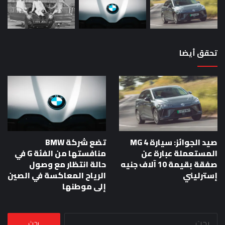
تحقق أيضا
صيد الجوائز: سيارة MG 4
تضع شركة BMW
المستعملة عبارة عن
منافستها من الفئة G في
صفقة بقيمة 10 آلاف جنيه
حالة انتظار مع وصول
إسترليني
الرياح المعاكسة في الصين
إلى موطنها
البحث