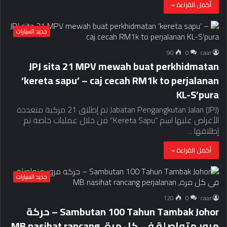
أكمل القراءة »
جديد السيارات
90
0
caar
JPJ sita 21 MPV mewah buat perkhidmatan
‘kereta sapu’ – ​​caj cecah RM1k to perjalanan
KL-S’pura
Jabatan Pengangkutan Jalan (JPJ) تم إطلاق 21 مركبة متعددة
الأغراض عليها اسم “Kereta Sapu” من خلال عمليات خاصة تم
إطلاقها…
أكمل القراءة »
جديد السيارات
120
0
caar
Sambutan 100 Tahun Tambak Johor – حركة
مرور متواصلة في كل مرة, MB nasihat rancang