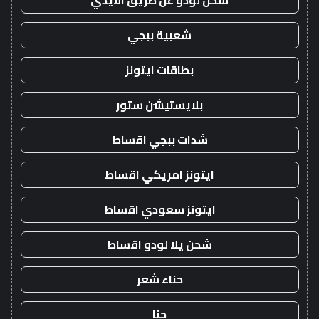
شحن لودو عن طريق الايدي
شعبية ببجي
بطاقات ايتونز
بلايستيشن ستور
شدات ببجي اقساط
ايتونز امريكي اقساط
ايتونز سعودي اقساط
شحن يلا لودو اقساط
حناء شعر
حنا