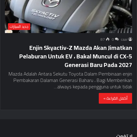
جديد السيارات
87
0
caar
Enjin Skyactiv-Z Mazda Akan Jimatkan
Pelaburan Untuk EV ، Bakal Muncul di CX-5
Generasi Baru Pada 2027
Mazda Adalah Antara Sekutu Toyota Dalam Pembinaan enjin
Pembakaran Dalaman Generasi Baharu ، Bagi Memberikan
always kepada pengguna untuk tidak…
أكمل القراءة »
لا تفوت