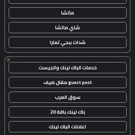
ماتشا
شاي ماتشا
شدات ببجي تمارا
!
خدمات الباك لينك والجيست
guest post مقال ضيف
سوق العرب
باك لينك باقة 20
اعلانات الباك لينك