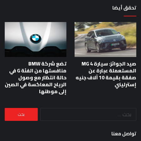
تحقق أيضا
صيد الجوائز: سيارة MG 4
تضع شركة BMW
المستعملة عبارة عن
منافستها من الفئة G في
صفقة بقيمة 10 آلاف جنيه
حالة انتظار مع وصول
إسترليني
الرياح المعاكسة في الصين
إلى موطنها
البحث
عن:
تواصل معنا