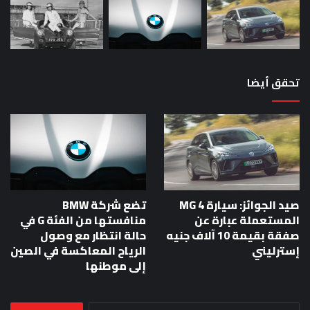
تحقق أيضا
صيد الجوائز: سيارة MG 4
تضع شركة BMW
المستعملة عبارة عن
منافستها من الفئة G في
صفقة بقيمة 10 آلاف جنيه
حالة انتظار مع وصول
إسترليني
الرياح المعاكسة في الصين
إلى موطنها
البحث