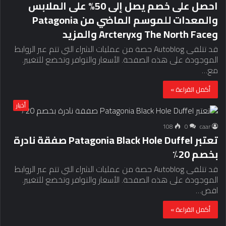
احصل على خصم يصل إلى 50% على الملابس
والمعدات للموسم الماضي من Patagonia
وThe North Face وArcteryx والمزيد
قد تتلقى Autoblog حصة من عمليات الشراء التي تتم عبر الروابط
الموجودة على هذه الصفحة. الأسعار والتوافر وتخضع للتغيير.
مع…
أكمل القراءة »
أخبار
108
0
caar
تعتبر Patagonia Black Hole Duffel صفقة نادرة
بخصم 20٪
قد تتلقى Autoblog حصة من عمليات الشراء التي تتم عبر الروابط
الموجودة على هذه الصفحة. الأسعار والتوافر وتخضع للتغيير.
اقض…
أكمل القراءة »