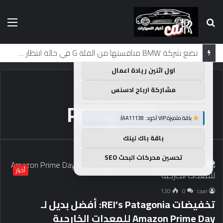
بحث
الق
×
توصيات :
عن
باقة متميزة VIP (كود: AA38045):
تضع شركة BMW منافستها من الفئة G في حالة انتظار مع وصول الرياح المعاكسة في الصين إلى موطنها
اول اثنين ريادة اعمال
الرئيسية
/
Patagonia
مشاركة ارباح ادسنس
Patagonia
باقة متميزة VIP (كود: AA11138):
باقة باك لينك
تحسين محركات البحث SEO
أخبار
120
0
caar
تخفيضات REI’s Patagonia: أفضل بديل لـ
Amazon Prime Day للمعدات الخارجية