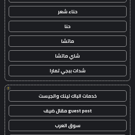
حناء شعر
حنا
ماتشا
شاي ماتشا
شدات ببجي تمارا
!
خدمات الباك لينك والجيست
guest post مقال ضيف
سوق العرب