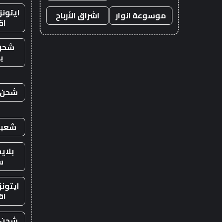
ايتون
موسوعة انوار
اشراق الأرباح
اق
شحن
ب
شحن ي
شعبي
بلاي
س
ايتون
اق
شحن ي