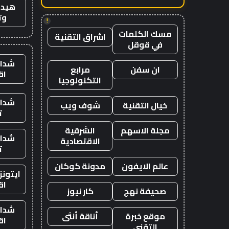
هيدب
وت
!
مسك الكلمات
اشراق التقنية
في قوقل
شدات
ان سفن
مرابع
اق
التكنولوجيا
شدات
خيال التقنية
شوف ويب
ت
مجلة الاسهم
الشرقية
شدات
الاقتصادية
ت
عالم الايفون
مدونة كوكان
ايتون
اق
صحيفة نهج
كار نيوز
شدات
موقع خبرة
أناقة أنثى
اق
التقني