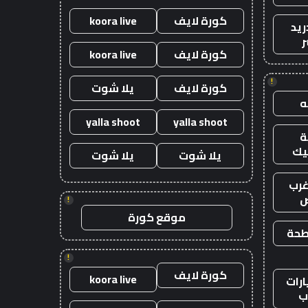
كورة لايف
koora live
ريد
ر
كورة لايف
koora live
!
كورة لايف
يلا شوت
yalla shoot
yalla shoot
يك
يلا شوت
يلا شوت
رب
ض
!
موقع كورة
طحة
!
كورة لايف
koora live
رات
ب