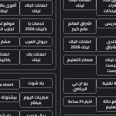
راء
لينك
اعلانات الباك
أقوى باقة
لينكات
لينك
لينك
دريس
اشراق العالم
خدمات با
موقع تجا
عالم كبير
كلينك 2026
تجارب ال
تدى
اعلانات الباك
ديوان العرب
مشاري
اشراق
لينك 2026
اعلانات باك
اعلانا
 لينك
مصادر التعليم
لينك
باكلين
يست
وست
يلا شوت
 تقنية
يو ان بي
la shoot
الرياضي
مباريات اليوم
برشلونة م
 حالة
اخبار 24 ساعة
مباشر
تعليم
ريال مدريد
يلا ش