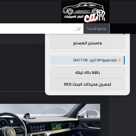
×
توصيات :
تضع شركة BMW منافستها من الفئة G في حالة انتظار مع وصول الرياح المعاكسة في الصين إلى موطنها
ما هو الجديد؟
باقة متميزة VIP (كود: AA26790):
ماسنجر المسلم
باقة متميزة VIP (كود: AA11138):
باقة باك لينك
تحسين محركات البحث SEO