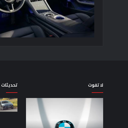
لا تفوت
تحديثات
تضع
لماذا
شركة
تم
BMW
منع
منافستها
النساء
من
من