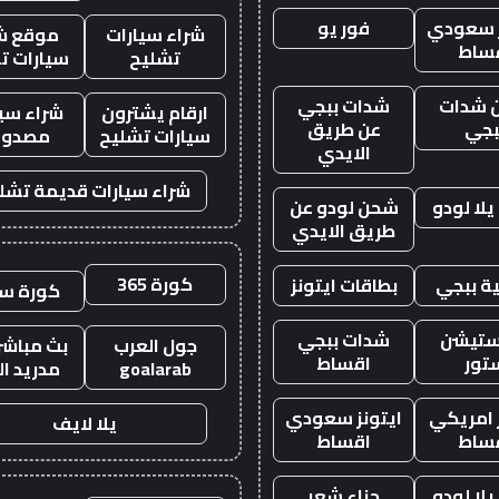
ز سعودي
فور يو
شراء سيارات
موقع ش
ساط
تشليح
سيارات ت
 شدات
شدات ببجي
ارقام يشترون
شراء سيا
بجي
عن طريق
سيارات تشليح
مصدوم
الايدي
شراء سيارات قديمة تشل
لا لودو
شحن لودو عن
طريق الايدي
كورة 365
ة ببجي
بطاقات ايتونز
كورة س
ستيشن
شدات ببجي
جول العرب
بث مباشر 
تور
اقساط
goalarab
مدريد ال
ز امريكي
ايتونز سعودي
يلا لايف
ساط
اقساط
لا لودو
حناء شعر