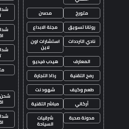
شدات
متورخ
مدسن
ت
روتانا تسويق
مجلة الابداع
شدات
اق
نادي الترددات
استشارات اون
لاين
شدات
ت
المعارف
هيدب فيديو
متج
رمح التقنية
رذاذ التجارة
طعم وكيف
شهود نت
شحن ي
اق
أركاني
مباشر التقنية
شدات
مدونة صحبة
شرقيات
اق
السياحة