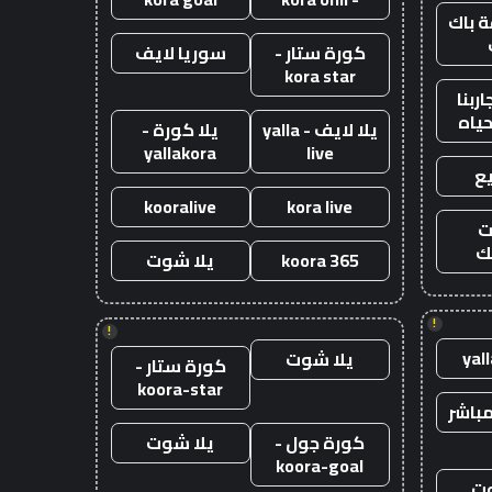
 باك
كورة ستار -
سوريا لايف
kora star
ربنا
حياه
يلا لايف - yalla
يلا كورة -
yallakora
live
ع
kooralive
kora live
ت
ك
koora 365
يلا شوت
!
!
yal
يلا شوت
كورة ستار -
koora-star
باشر
كورة جول -
يلا شوت
koora-goal
وت