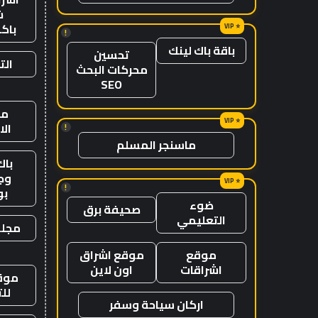
ش
باك
!
باقة باك لينك
تحسين
الت
محركات البحث
SEO
من
ال
!
ماسنجر المسلم
باك
وج
!
ب
ضوء
صحيفة برق
التعليمي
مجلة
موقع
موقع اشراق
اشراقات
اون لاين
موقع
لل
اركان سياحة وسفر