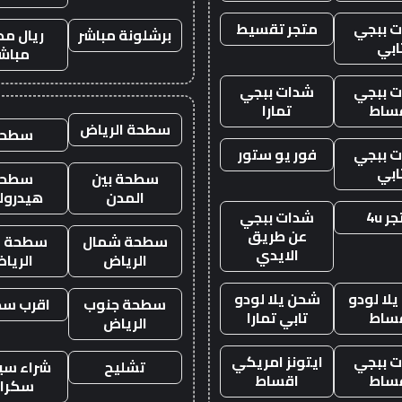
 ببجي
متجر تقسيط
برشلونة مباشر
ريال مد
ابي
مباش
 ببجي
شدات ببجي
ساط
تمارا
سطحة الرياض
سطحه
 ببجي
فور يو ستور
ابي
سطحة بين
سطحة
المدن
هيدرول
ر 4u
شدات ببجي
عن طريق
سطحة شمال
سطحة غ
الايدي
الرياض
الريا
لا لودو
شحن يلا لودو
سطحة جنوب
اقرب س
ساط
تابي تمارا
الرياض
 ببجي
ايتونز امريكي
تشليح
شراء سيا
ساط
اقساط
سكرا