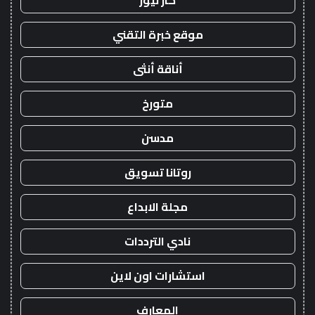
كار نيوز
موقع خبرة التقني
أناقة أنثى
متورخ
مدسن
روتانا تسويق
مجلة الابداع
نادي الترددات
استشارات اون لاين
المعارف