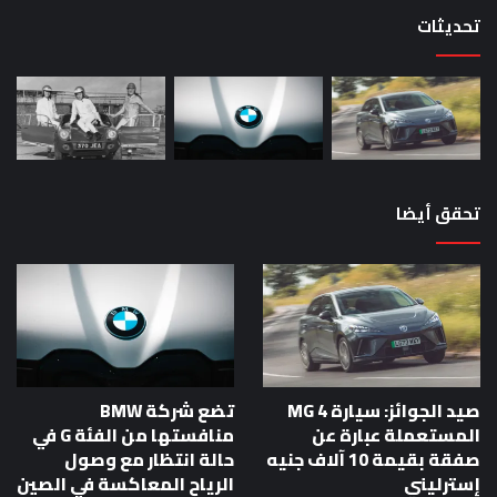
حص
تحديثات
تحقق أيضا
صيد الجوائز: سيارة MG 4
تضع شركة BMW
المستعملة عبارة عن
منافستها من الفئة G في
صفقة بقيمة 10 آلاف جنيه
حالة انتظار مع وصول
إسترليني
الرياح المعاكسة في الصين