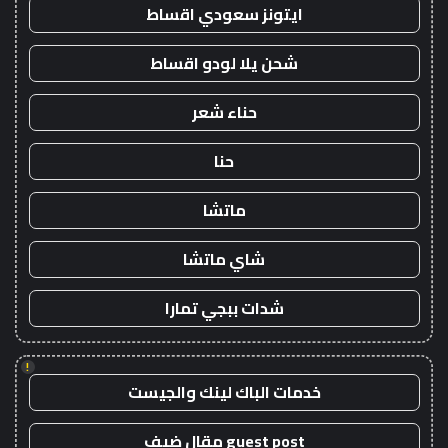
ايتونز سعودي اقساط
شحن يلا لودو اقساط
حناء شعر
حنا
ماتشا
شاي ماتشا
شدات ببجي تمارا
!
خدمات الباك لينك والجيست
guest post مقال ضيف