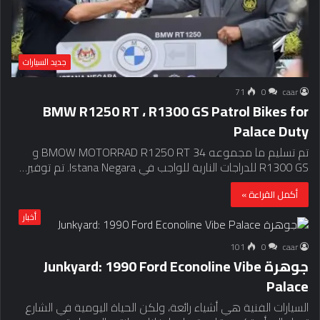
جديد السيارات
71
0
caar
BMW R1250 RT ، R1300 GS Patrol Bikes for
Palace Duty
تم تسليم ما مجموعه 34 BMOW MOTORRAD R1250 RT و
R1300 GS للدراجات النارية للواجب في Istana Negara. تم توفير…
أكمل القراءة »
أخبار
101
0
caar
جوهرة Junkyard: 1990 Ford Econoline Vibe
Palace
السيارات الفنية هي أشياء رائعة، ولكن الحياة اليومية في الشارع