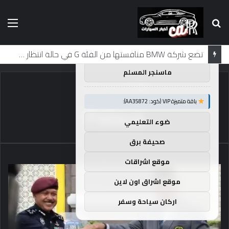
بحث
الق
×
توصيات :
عن
باقة متميزة VIP (كود: AA26790):
لماذا تم منع النساء من المشاركة في لومان لعقود من الزمن؟
ماسنجر المسلم
الرئيسية
/
Palace
باقة متميزة VIP (كود: AA35872):
Palace
ضوء التعليمي
صحيفة برق
موقع اشراقات
موقع اشراق اون لاين
اركان سياحة وسفر