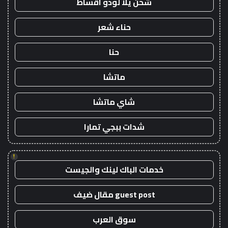
شحن يلا لودو اقساط
حناء شعر
حنا
ماتشا
شاي ماتشا
شدات ببجي تمارا
!
خدمات الباك لينك والجيست
guest post مقال ضيف
سوق العرب