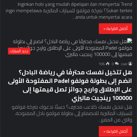
Inginkan hobi yang mudah dipelajari dan menyertai Trend
Sukan terkini؟ شركة فولفو للسيارات الماليزية ingin mempelawa
anda untuk menyertai acara…
أكمل القراءة »
جديد السيارات
106
0
caar
هل تتخيل نفسك محترفًا في رياضة البادل؟
انضم إلى بطولة فولفو Padel المفتوحة الأولى
على الإطلاق واربح جوائز تصل قيمتها إلى
100000 رينجيت ماليزي
هل تتخيل نفسك كلاعب محترف؟ حسنًا، تدعوك شركة فولفو
للسيارات الماليزية للانضمام إلى بطولة فولفو بادل المفتوحة،
والتي من المقرر…
أكمل القراءة »