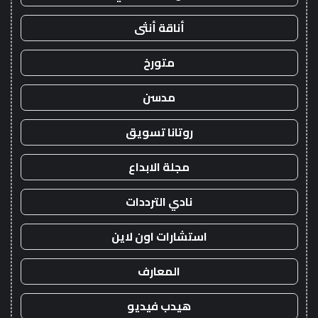
أناقة أنثى
متورخ
مدسن
روتانا تسويق
مجلة الابداع
نادي الترددات
استشارات اون لاين
المعارف
هيدب فيديو