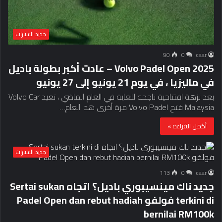
جديد السيارات
90
0
caar
Volvo Padel Open 2025 – عادت أكبر بطولة باديل
في ماليزيا ، في يوم 21 يونيو إلى 27 يونيو
بعد نزهة افتتاحية ناجحة للغاية في العام الماضي ، تعيد Volvo Car
Malaysia فتح Volvo Padel مرة أخرى هذا العام…
أكمل القراءة »
جديد السيارات
113
0
caar
جديد ناك مينسيبوري باديل؟ اتجاه Sertai sukan
terkini di فولفو Padel Open dan rebut hadiah
bernilai RM100k