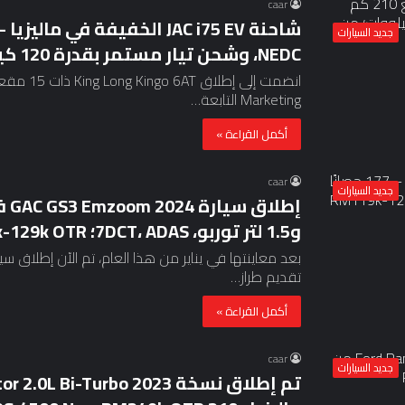
caar
جديد السيارات
NEDC، وشحن تيار مستمر بقدرة 120 كيلووات؛ من RM266,800 OTR
Marketing التابعة…
أكمل القراءة »
caar
جديد السيارات
و1.5 لتر توربو، 7DCT، ADAS؛ RM119k-129k OTR
تقديم طراز…
أكمل القراءة »
caar
جديد السيارات