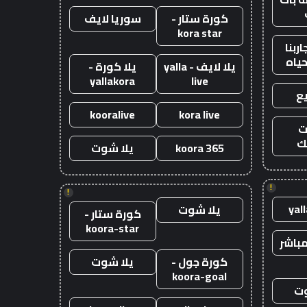
كورة ستار -
سوريا لايف
kora star
ربنا
حياه
يلا لايف - yalla
يلا كورة -
yallakora
live
ع
kooralive
kora live
ت
ك
koora 365
يلا شوت
!
!
yal
يلا شوت
كورة ستار -
koora-star
باشر
كورة جول -
يلا شوت
koora-goal
وت