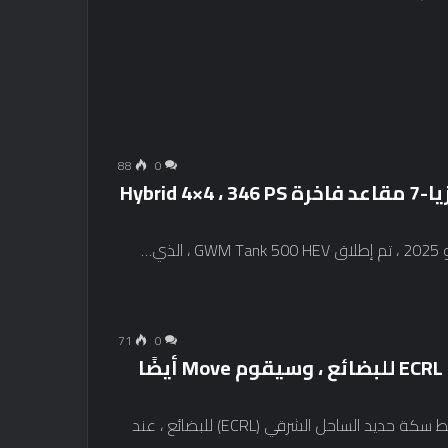
88
0
تم إطلاق GWM Tank 500 HEV في ماليزيا-7 مقاعد فاخرة Hybrid 4×4 ، 346 PS
ي…
71
0
ستوفر Gov’t حوافز للصناعة لاستخدام ECRL للبضائع ، وسيقوم Move أيضًا
ستقدم الحكومة حوافز للشركات لتشجيع استخدام رابط سكة حديد الساحل الشرقي (ECRL) للبضائع ، عند