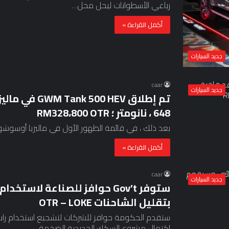
رباعي الأسطوانات ليحل محل…
أكمل القراءة »
جديد السيارات
caar
جديد السيارات
، 648 نانومتر ؛ RM328،800 OTR
بعد ذلك ، في قائمة الظهور الأول في ماليزيا أوسوشو 2025 ، تم إطلاق GWM Tank 500 HEV ، الذ
أكمل القراءة »
caar
جديد السيارات
بتقليل الشاحنات OTR – LOKE
اكتمال مشروع السكك الحديدية الضخمة…