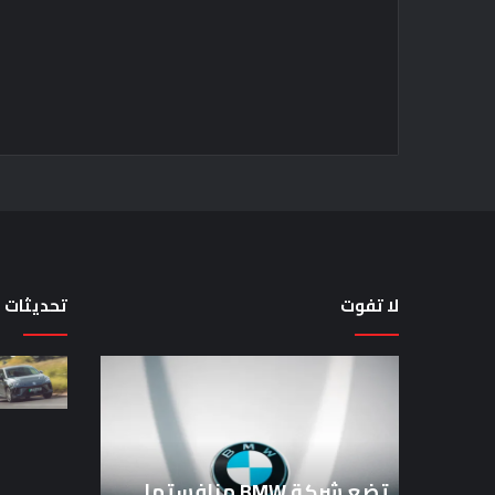
لا تفوت
تحديثات
تضع
لماذا
شركة
تم
BMW
منع
منافستها
النساء
من
من
الفئة
المشاركة
تضع شركة BMW منافستها