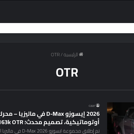
الرئيسية
/
OTR
OTR
caar
أوتوماتيكية، تصميم محدث؛ RM103k-RM163k OTR