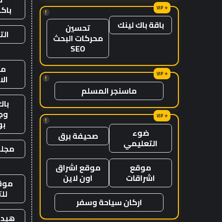
باك
!
باقة باك لينك
تحسين
الت
محركات البحث
SEO
من
ال
!
ماسنجر المسلم
باك
وج
!
ب
ضوء
صحيفة برق
التعليمي
مجلة
موقع
موقع اشراق
اشراقات
اون لاين
موقع
لل
اركان سياحة وسفر
هيدب