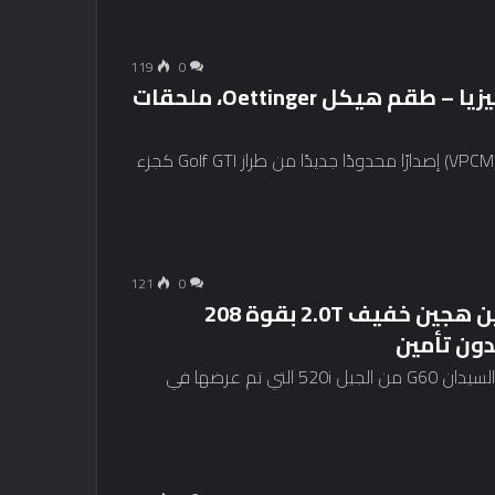
119
0
Volkswagen Golf GTI Edition 50 في ماليزيا – طقم هيكل Oettinger، ملحقات
طرحت شركة فولكس فاجن لسيارات الركاب الماليزية (VPCM) إصدارًا محدودًا جديدًا من طراز Golf GTI كجزء
121
0
2024 BMW 520i في ماليزيا – محرك بنزين هجين خفيف 2.0T بقوة 208
أعلنت شركة BMW ماليزيا عن الأسعار الرسمية لسيارة السيدان G60 من الجيل 520i التي تم عرضها في