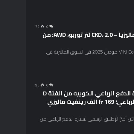
72
0
2025 U25 MINI Countryman S All4 في ماليزيا – CKD، 2.0 لتر توربو، AWD؛ من
طرحت مجموعة BMW ماليزيا سيارة MINI Countryman S All4 موديل 2025 في السوق الماليزية في
93
0
Omoda C9 by Jaecoo – تم إطلاق سيارة الدفع الرباعي الكوبيه من الفئة D
في ماليزيا، ذات الدفع الثنائي والدفع الرباعي؛ fr 169 ألف رينغيت ماليزي
Omo في سبتمبر، أصبح الآن أخيرًا الإطلاق الرسمي لسيارة الدفع الرباعي من