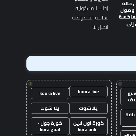
تحذر
عبارة
ة G في حالة
مراجعة ولاية ZEV أمر “عاجل”،
صيد الج
إخلاء المسؤولية
رئيس
عن
ع وصول
الصناعة تحذر رئيس الوزراء
المستعملة عبارة عن
الوزراء
صفقة
معاكسة
سياسة الخصوصية
الجديد
بقيمة 10 آلاف جنيه إسترليني
الجديد
بقيمة
إلى
اتصل بنا
10
آلاف
جنيه
إسترليني
!
!
koora live
koora live
gue
يف
يلا شوت
يلا شوت
باقة
كورة اون لاين
كورة جول -
kora goal
- kora onli
 باك