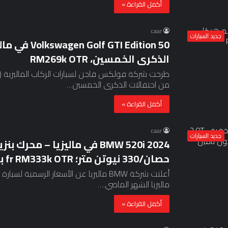
أكمل القراءة »
caar
جديد السيارات
الذكرى الخمسين، RM269k OTR
من احتفالات الذكرى الخمسين…
أكمل القراءة »
caar
جديد السيارات
حصان/330 نيوتن متر؛ fr RM333k OTR بدون تأمين
ماليزيا الشهر الماضي.…
أكمل القراءة »