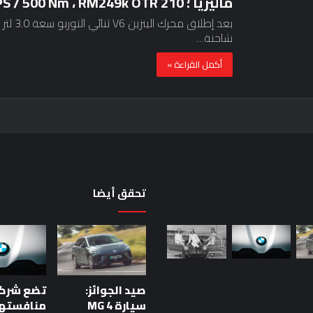
ماليزيا ؛ 210 PS / 500 Nm ، RM249k OTR
بعد إطل
شاحنة…
أكمل القراءة »
تحقق أيضا
حقيقة
اختبار
السيارة:
خمس
صيد الجوائز:
دقائق
للحكم
سيارة MG 4
منافستها