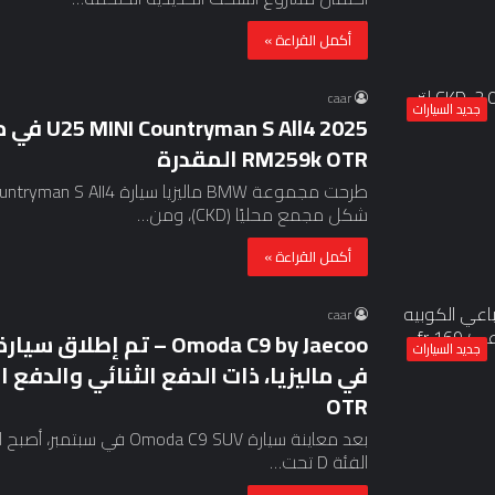
أكمل القراءة »
caar
جديد السيارات
RM259k OTR المقدرة
شكل مجمع محليًا (CKD)، ومن…
أكمل القراءة »
caar
جديد السيارات
OTR
بعد معاينة سيارة da C9 SUV
الفئة D تحت…