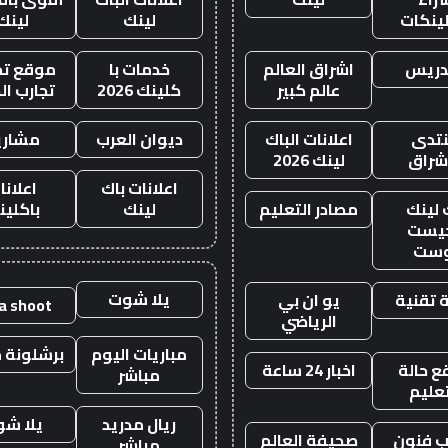
لينكات
لينك
لينك
دريس
اشراق العالم
خدمات با
موقع تجا
عالم كبير
كلينك 2026
تجارب ال
تدى
اعلانات الباك
ديوان العرب
مشاري
اشراق
لينك 2026
اعلانات باك
اعلانا
 لينك
مصادر التعليم
لينك
باكلين
يست
وست
يلا شوت
 تقنية
يو ان بي
la shoot
الرياضي
مباريات اليوم
برشلونة م
 حالة
اخبار 24 ساعة
مباشر
تعليم
ريال مدريد
يلا ش
 فنون
صحيفة العالم
مباشر