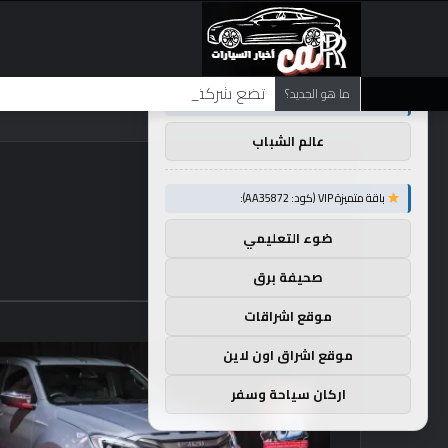
×
توصيات :
تضع شركة BMW منافستها من الفئة G في حالة انتظار مع وصول الرياح المعاكسة في الصين إلى موطنها
ما هو الجديد؟
باقة متميزة VIP (كود: AA86842):
عالم الشباب
باقة متميزة VIP (كود: AA35872):
ضوء التعليمي
صحيفة برق
موقع اشراقات
موقع اشراق اون لاين
اركان سياحة وسفر