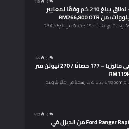
115
0
شاحنة JAC i75 EV الخفيفة في ماليزيا – نطاق يبلغ 210 كم وفقًا لمعايير
انضمت إلى إطلاق King Long Kingo 6AT ذات 15 مقعدًا وKingo Plus ذات 18 مقعدًا من شركة R&A
166
0
إطلاق سيارة 2024 GAC GS3 Emzoom في ماليزيا – 177 حصانًا / 270 نيوتن متر
بعد معاينتها في يناير من هذا العام، تم الآن إطلاق سيارة GAC GS3 Emzoom رسميًا في ماليزيا، ويتم
412
0
تم إطلاق نسخة 2023 Ford Ranger Raptor 2.0L Bi-Turbo من الديزل في