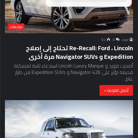
مراجعات
92
0
caar
Re-Recall: Ford ، Lincoln تحتاج إلى إصلاح
Expedition و Navigator SUVs مرة أخرى
أصدرت فورد و Lincoln Luxury Marque استدعاء ثانية لمشكلة
قديمة تؤثر على 426 Navigator و Expedition SUVs من طراز
عام…
أكمل القراءة »