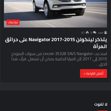
مراجعات
67
0
caar
يتذكر لينكولن 2015-2017 Navigator على حرائق
المرآة
استدعت Lincoln 35328 SAVS Navigator من سنوات النموذج
2015 إلى 2017 لأن المرايا الجانبية يمكن أن تشتعل. قرأت هذا
الحق.…
أكمل القراءة »
لا تفوت