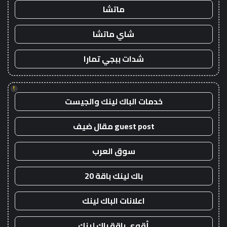
ماتشا
شاي ماتشا
شدات ببجي تمارا
!
خدمات الباك لينك والجيست
guest post مقال ضيف
سوق العرب
باك لينك باقة 20
اعلانات الباك لينك
أقوى باقة باك لينك