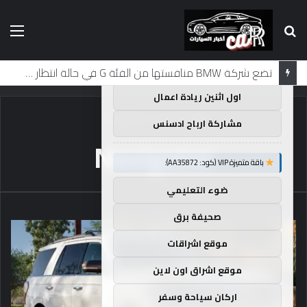
بحث
الق
×
توصيات :
عن
باقة متميزة VIP (كود: AA38045):
تضع شركة BMW منافستها من الفئة G في حالة انتظار مع وصول الرياح المعاكسة في الصين إلى موطنها
اول اثنين ريادة اعمال
الرئيسية
/
Navigator
مشاركة ارباح ادسنس
Navigator
باقة متميزة VIP (كود: AA35872):
ضوء التعليمي
صحيفة برق
موقع اشراقات
موقع اشراق اون لاين
اركان سياحة وسفر