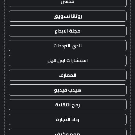
مدسن
روتانا تسويق
مجلة الابداع
نادي الترددات
استشارات اون لاين
المعارف
هيدب فيديو
رمح التقنية
رذاذ التجارة
طعم وكيف