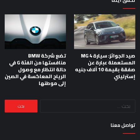
تحقق أيضا
صيد الجوائز: سيارة MG 4
تضع شركة BMW
المستعملة عبارة عن
منافستها من الفئة G في
صفقة بقيمة 10 آلاف جنيه
حالة انتظار مع وصول
إسترليني
الرياح المعاكسة في الصين
إلى موطنها
البحث
عن:
تواصل معنا