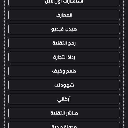
استشارات اون لاين
المعارف
هيدب فيديو
رمح التقنية
رذاذ التجارة
طعم وكيف
شهود نت
أركاني
مباشر التقنية
مدونة صحبة