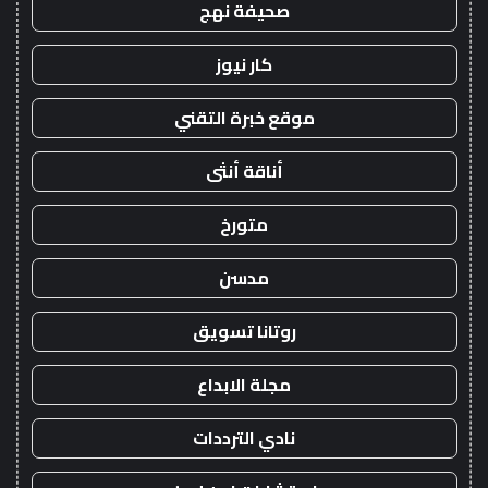
صحيفة نهج
كار نيوز
موقع خبرة التقني
أناقة أنثى
متورخ
مدسن
روتانا تسويق
مجلة الابداع
نادي الترددات