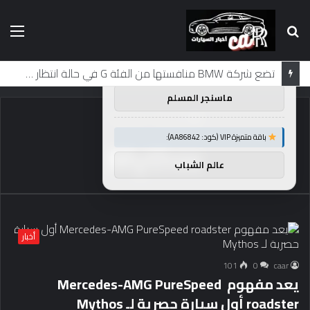
بحث
الق
×
توصيات :
عن
باقة متميزة VIP (كود: AA26790):
تضع شركة BMW منافستها من الفئة G في حالة انتظار مع وصول الرياح المعاكسة في الصين إلى موطنها
ماسنجر المسلم
الرئيسية
/
Mythos
باقة متميزة VIP (كود: AA86842):
Mythos
عالم الشباب
أخبار
101
0
caar
يعد مفهوم Mercedes-AMG PureSpeed ​​
roadster أول سيارة حصرية لـ Mythos