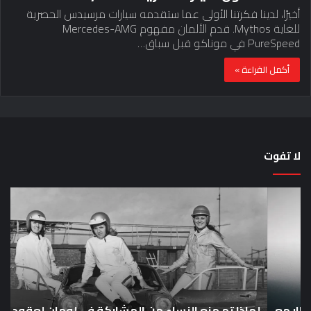
أخيرًا، لدينا فكرتنا الأولى عما ستقدمه سيارات مرسيدس الحصرية
للغاية Mythos. قدم الألمان مفهوم Mercedes-AMG
PureSpeed ​​في موناكو قبل سباق…
أكمل القراءة »
لا تفوت
لماذا
حق
تم
اختب
منع
الس
النساء
خم
من
دق
المشاركة
لل
في
عل
لومان
سيا
ع
لعقود
لماذا تم منع النساء من المشاركة في لومان لعقود من
خار
ح