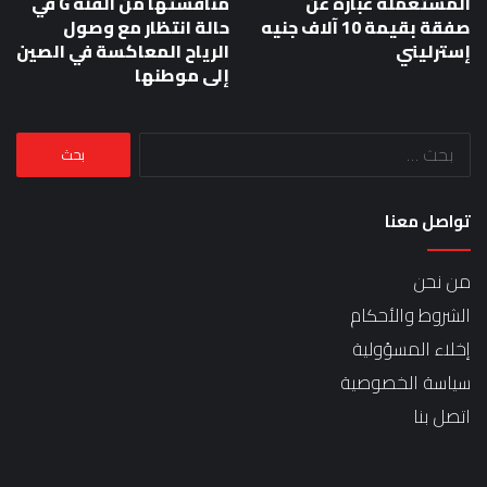
المستعملة عبارة عن
منافستها من الفئة G في
صفقة بقيمة 10 آلاف جنيه
حالة انتظار مع وصول
إسترليني
الرياح المعاكسة في الصين
إلى موطنها
البحث
عن:
تواصل معنا
من نحن
الشروط والأحكام
إخلاء المسؤولية
سياسة الخصوصية
اتصل بنا