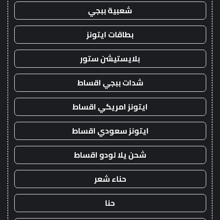
شعبية ببجي
بطاقات ايتونز
بلايستيشن ستور
شدات ببجي اقساط
ايتونز امريكي اقساط
ايتونز سعودي اقساط
شحن يلا لودو اقساط
حناء شعر
حنا