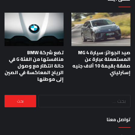
صيد الجوائز: سيارة MG 4
تضع شركة BMW
المستعملة عبارة عن
منافستها من الفئة G في
صفقة بقيمة 10 آلاف جنيه
حالة انتظار مع وصول
إسترليني
الرياح المعاكسة في الصين
إلى موطنها
البحث
عن:
تواصل معنا