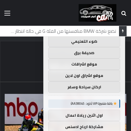
بحث
الق
×
توصيات :
عن
باقة متميزة VIP (كود: AA35872):
تضع شركة BMW منافستها من الفئة G في حالة انتظار مع وصول الرياح المعاكسة في الصين إلى موطنها
ضوء التعليمي
الرئيسية
/
Moto3
صحيفة برق
Moto3
موقع اشراقات
موقع اشراق اون لاين
اركان سياحة وسفر
باقة متميزة VIP (كود: AA38045):
اول اثنين ريادة اعمال
مشاركة ارباح ادسنس