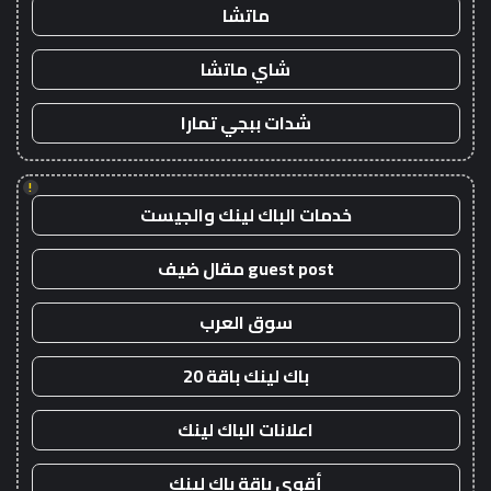
ماتشا
شاي ماتشا
شدات ببجي تمارا
!
خدمات الباك لينك والجيست
guest post مقال ضيف
سوق العرب
باك لينك باقة 20
اعلانات الباك لينك
أقوى باقة باك لينك