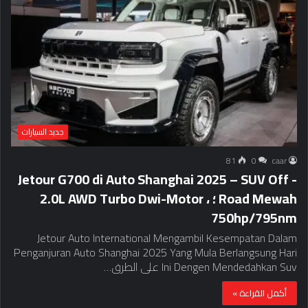
جديد السيارات
81
0
caar
Jetour G700 di Auto Shanghai 2025 – SUV Off -
Road Mewah ؛ 2.0L AWD Turbo Dwi-Motor ،
750hp/795nm
Jetour Auto International Mengambil Kesempatan Dalam
Penganjuran Auto Shanghai 2025 Yang Mula Berlangsung Hari
Ini Dengen Mendedahkan Suv على الطرق…
أكمل القراءة »