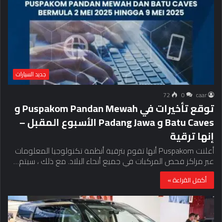
جديد السيارات
72
0
caar
توقع تأخيرات في Puspakom Pandan Mewah و
Batu Caves و Padang Jawa الأسبوع المقبل –
إنها ترقية
أعلنت Puspakom أنها تقوم بترقية أنظمة تكنولوجيا المعلومات
عبر مراكز فحص المركبات في جميع أنحاء البلاد. مع ذلك ، سيتم…
أكمل القراءة »