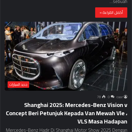
sebuah…
أكمل القراءة »
جديد السيارات
78
0
caar
Shanghai 2025: Mercedes-Benz Vision v
Concept Beri Petunjuk Kepada Van Mewah Vle ،
VLS Masa Hadapan
Mercedes-Benz Hadir Di Shanghai Motor Show 2025 Dengan