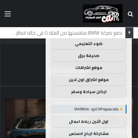
بحث
الق
×
توصيات :
عن
باقة متميزة VIP (كود: AA35872):
تضع شركة BMW منافستها من الفئة G في حالة انتظار مع وصول الرياح المعاكسة في الصين إلى موطنها
ضوء التعليمي
الرئيسية
/
mewah
صحيفة برق
mewah
موقع اشراقات
موقع اشراق اون لاين
اركان سياحة وسفر
باقة متميزة VIP (كود: AA38045):
اول اثنين ريادة اعمال
مشاركة ارباح ادسنس