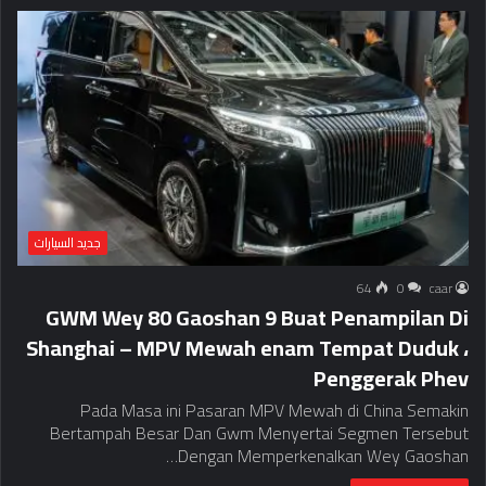
جديد السيارات
64
0
caar
GWM Wey 80 Gaoshan 9 Buat Penampilan Di
Shanghai – MPV Mewah enam Tempat Duduk ،
Penggerak Phev
Pada Masa ini Pasaran MPV Mewah di China Semakin
Bertampah Besar Dan Gwm Menyertai Segmen Tersebut
Dengan Memperkenalkan Wey Gaoshan…