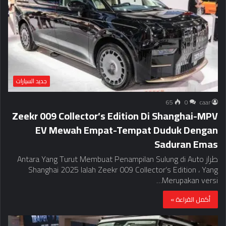
جديد السيارات
65
0
caar
Zeekr 009 Collector’s Edition Di Shanghai-MPV
EV Mewah Empat-Tempat Duduk Dengan
Saduran Emas
طراز Antara Yang Turut Membuat Penampilan Sulung di Auto
Shanghai 2025 Ialah Zeekr 009 Collector’s Edition ، Yang
Merupakan versi…
أكمل القراءة »