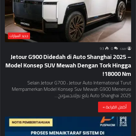
جديد السيارات
93
0
caar
Jetour G900 Didedah di Auto Shanghai 2025 –
Model Konsep SUV Mewah Dengan Tork Hingga
18000 Nm!
Selain Jetour G700 ، Jetour Auto International Turut
Mempamerkan Model Konsep Suv Mewah G900 Menerusi
Auto Shanghai 2025 يانغ بيرلانجسونج…
أكمل القراءة »