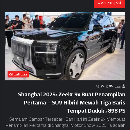
أكمل القراءة »
جديد السيارات
79
0
caar
Shanghai 2025: Zeekr 9x Buat Penampilan
Pertama – SUV Hibrid Mewah Tiga Baris
Tempat Duduk ، 898 PS
Semalam Gambar Tersebar ، Dan Hari ini Zeekr 9x Membuat
Penampilan Pertama di Shanghai Motor Show 2025. ia adalah