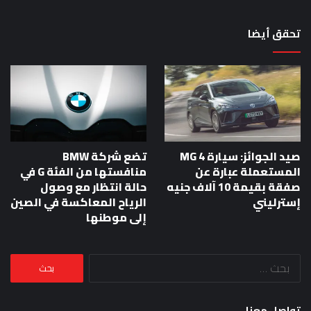
تحقق أيضا
صيد الجوائز: سيارة MG 4
تضع شركة BMW
المستعملة عبارة عن
منافستها من الفئة G في
صفقة بقيمة 10 آلاف جنيه
حالة انتظار مع وصول
إسترليني
الرياح المعاكسة في الصين
إلى موطنها
البحث
عن:
تواصل معنا