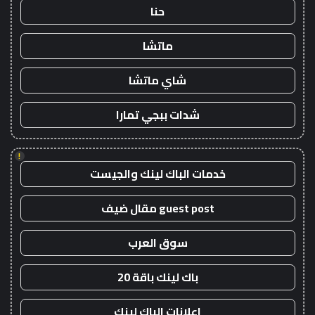
حنا
ماتشا
شاي ماتشا
شدات ببجي تمارا
!
خدمات الباك لينك والجيست
guest post مقال ضيف
سوق العرب
باك لينك باقة 20
اعلانات الباك لينك