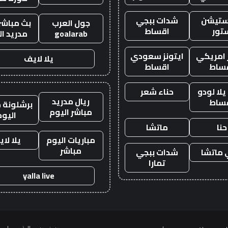
ستيشن
شدات ببجي
جول العرب
بث مباشر 
تور
اقساط
goalarab
مدريد ال
ز امريكي
ايتونز سعودي
يلا لايف
ساط
اقساط
لا لودو
حناء شعر
ريال مدريد
ساط
برشلونة م
مباشر اليوم
اليوم
حنا
ماتشا
مباريات اليوم
يلا لا
مباشر
ماتشا
شدات ببجي
تمارا
yalla live