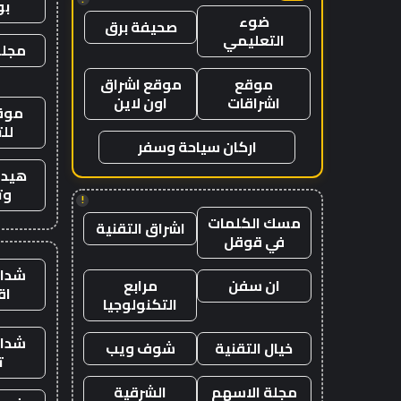
ب
ضوء
صحيفة برق
التعليمي
مجلة
موقع
موقع اشراق
اشراقات
اون لاين
موقع
لل
اركان سياحة وسفر
هيدب
وت
!
مسك الكلمات
اشراق التقنية
في قوقل
شدات
ان سفن
مرابع
اق
التكنولوجيا
شدات
خيال التقنية
شوف ويب
ت
مجلة الاسهم
الشرقية