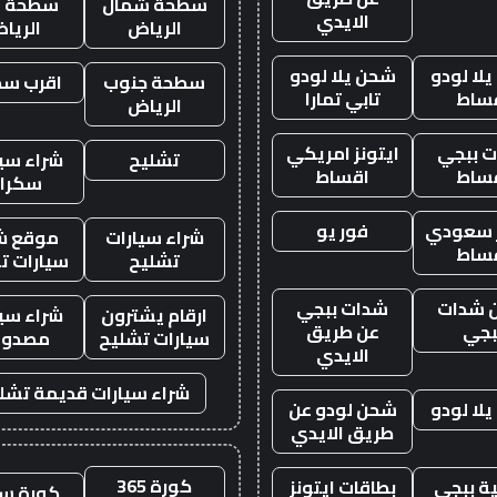
سطحة شمال
سطحة غ
الايدي
الرياض
الريا
لا لودو
شحن يلا لودو
سطحة جنوب
اقرب س
ساط
تابي تمارا
الرياض
 ببجي
ايتونز امريكي
تشليح
شراء سيا
ساط
اقساط
سكرا
ز سعودي
فور يو
شراء سيارات
موقع ش
ساط
تشليح
سيارات ت
 شدات
شدات ببجي
ارقام يشترون
شراء سيا
بجي
عن طريق
سيارات تشليح
مصدوم
الايدي
شراء سيارات قديمة تشل
لا لودو
شحن لودو عن
طريق الايدي
كورة 365
ة ببجي
بطاقات ايتونز
كورة س