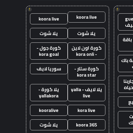
!
!
koora live
koora live
gue
يف
يلا شوت
يلا شوت
باقة
كورة اون لاين
كورة جول -
kora goal
- kora onli
 باك
كورة ستار -
سوريا لايف
kora star
ربنا
حياه
يلا لايف - yalla
يلا كورة -
yallakora
live
ع
kooralive
kora live
ت
ك
koora 365
يلا شوت