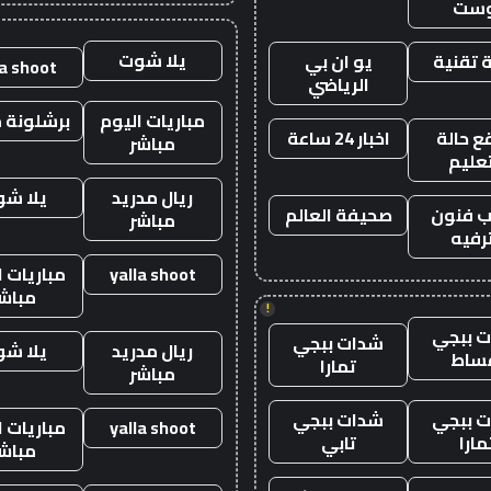
وست
يلا شوت
 تقنية
يو ان بي
la shoot
الرياضي
مباريات اليوم
برشلونة م
 حالة
اخبار 24 ساعة
مباشر
تعليم
ريال مدريد
يلا ش
 فنون
صحيفة العالم
مباشر
رفيه
yalla shoot
مباريات ا
مباش
!
 ببجي
شدات ببجي
ريال مدريد
يلا ش
ساط
تمارا
مباشر
 ببجي
شدات ببجي
yalla shoot
مباريات ا
مارا
تابي
مباش