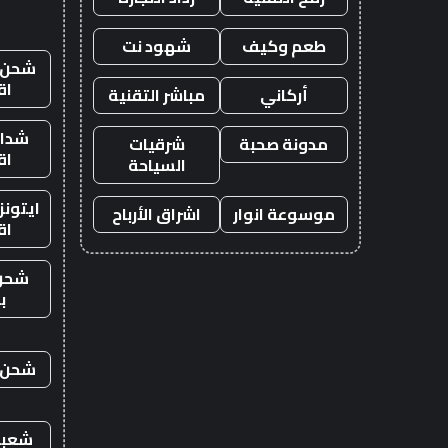
طعم وكيف
شهود نت
شحن ي
اق
أركاني
مباشر التقنية
شدات
مدونة صحبة
شرقيات
اق
السياحة
ايتون
موسوعة انوار
اشراق الأرباح
اق
شحن
ب
شحن ي
شعبي