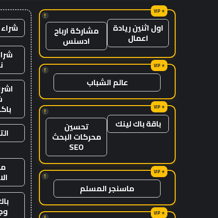
!
شراء 
اول اثنين ريادة
مشاركة ارباح
اعمال
ادسنس
شراء
ن
!
عالم الشباب
اشرا
ش
باك
!
باقة باك لينك
تحسين
الت
محركات البحث
SEO
من
ال
!
ماسنجر المسلم
باك
وج
!