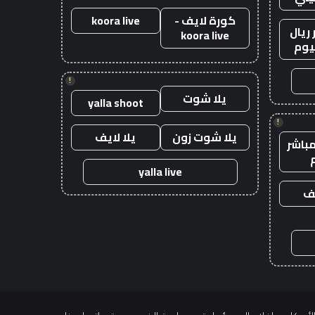
كورة لايف -
koora live
ريال
koora live
يوم
!
يلا شوت
yalla shoot
!
يلا شوت زون
يلا لايف
باشر
yalla live
يف