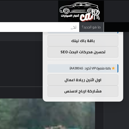
×
توصيات :
تضع شركة BMW منافستها من الفئة G في حالة انتظار مع وصول الرياح المعاكسة في الصين إلى موطنها
ما هو الجديد؟
باقة متميزة VIP (كود: AA11138):
باقة باك لينك
تحسين محركات البحث SEO
باقة متميزة VIP (كود: AA38045):
اول اثنين ريادة اعمال
مشاركة ارباح ادسنس