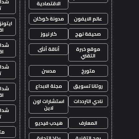
شدات
الاقتصادية
ت
عالم الايفون
مدونة كوكان
ايتون
اق
صحيفة نهج
كار نيوز
شدات
موقع خبرة
أناقة أنثى
اق
التقني
شدات
متورخ
مدسن
ت
روتانا تسويق
مجلة الابداع
شدات
اق
نادي الترددات
استشارات اون
لاين
شدات
ت
المعارف
هيدب فيديو
متج
رمح التقنية
رذاذ التجارة