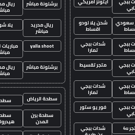
 ببجي
ايتونز امريكي
برشلونة مباشر
ريال مد
ابي
مباش
ز سعودي
شحن يلا لودو
ريال مدريد
يلا ش
ساط
اقساط
مباشر
 ببجي
شدات ببجي
yalla shoot
مباريات ا
ساط
تمارا
مباش
 ببجي
متجر تقسيط
برشلونة مباشر
ريال مد
ابي
مباش
 ببجي
شدات ببجي
ساط
تمارا
سطحة الرياض
سطحه
 ببجي
فور يو ستور
ابي
سطحة بين
سطحة
المدن
هيدرول
ر 4u
شدات ببجي
عن طريق