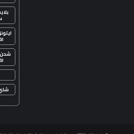
بلاي
س
ايتون
اق
شحن ي
اق
شاي 