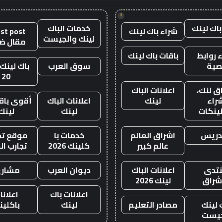
!
باك لينك
خدمات الباك
شراء باك لينك
st post
لينك والجيست
مقال ض
 روابط
باقات باك لينك
صية
سوق العرب
باك لينك 
20
ق لنك،
اعلانات الباك
راء
لينك
اعلانات الباك
أقوى باقة
لينكات
لينك
لينك
دريس
اشراق العالم
خدمات با
موقع تجا
عالم كبير
كلينك 2026
تجارب ال
تدى
اعلانات الباك
ديوان العرب
مشاري
اشراق
لينك 2026
اعلانات باك
اعلانا
 لينك
مصادر التعليم
لينك
باكلين
يست