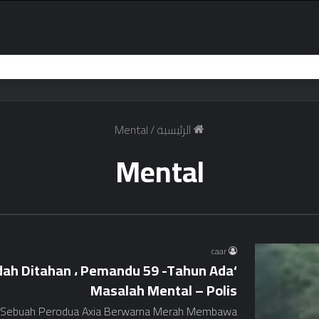
الرئيسية
/
Mental
Mental
caar
dah Ditahan ، Pemandu 59 -Tahun Ada
Masalah Mental – Polis
n Sebuah Perodua Axia Berwarna Merah Membawa