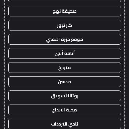
صحيفة نهج
كار نيوز
موقع خبرة التقني
أناقة أنثى
متورخ
مدسن
روتانا تسويق
مجلة الابداع
نادي الترددات