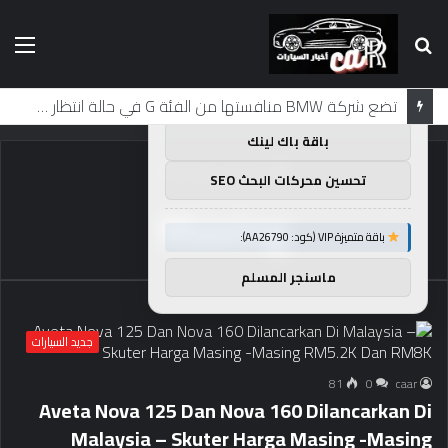
بحث
الق
×
توصيات :
عن
باقة متميزة VIP (كود: AA11138):
تضع شركة BMW منافستها من الفئة G في حالة انتظار مع وصول الرياح المعاكسة في الصين إلى موطنها
باقة باك لينك
الرئيسية
/
Masing
تحسين محركات البحث SEO
Masing
باقة متميزة VIP (كود: AA26790):
ماسنجر المسلم
جديد السيارات
81
0
caar
Aveta Nova 125 Dan Nova 160 Dilancarkan Di
Malaysia – Skuter Harga Masing -Masing