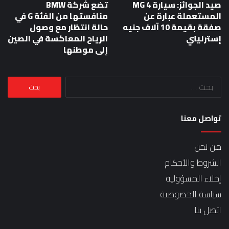
صيد الجوائز: سيارة MG 4
تضع شركة BMW
المستعملة عبارة عن
منافستها من الفئة G في
صفقة بقيمة 10 آلاف جنيه
حالة انتظار مع وصول
إسترليني
الرياح المعاكسة في الصين
إلى موطنها
البحث
عن:
تواصل معنا
من نحن
الشروط والأحكام
إخلاء المسؤولية
سياسة الخصوصية
اتصل بنا