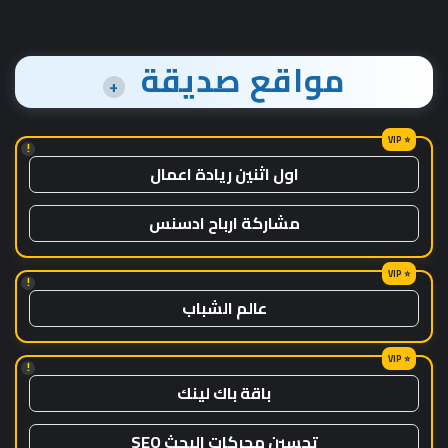
مواقع صديقة
+
!
اول اثنين ريادة اعمال
مشاركة ارباح ادسنس
!
عالم الشباب
!
باقة باك لينك
تحسين محركات البحث SEO