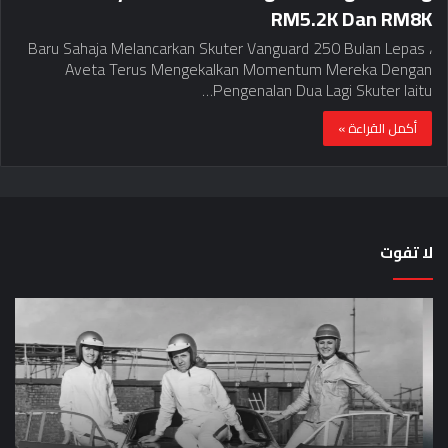
RM5.2K Dan RM8K
Baru Sahaja Melancarkan Skuter Vanguard 250 Bulan Lepas ،
Aveta Terus Mengekalkan Momentum Mereka Dengan
Pengenalan Dua Lagi Skuter Iaitu…
أكمل القراءة »
لا تفوت
لماذا
حق
تم
اختب
منع
الس
النساء
خم
من
دق
المشاركة
لل
في
عل