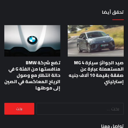
تحقق أيضا
صيد الجوائز: سيارة MG 4
تضع شركة BMW
المستعملة عبارة عن
منافستها من الفئة G في
صفقة بقيمة 10 آلاف جنيه
حالة انتظار مع وصول
إسترليني
الرياح المعاكسة في الصين
إلى موطنها
البحث
عن:
تواصل معنا