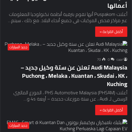
أعمالها
أعلنت Puspakom أنها تقوم بترقية أنظمة تكنولوجيا المعلومات
عبر مراكز فحص المركبات في جميع أنحاء البلاد. مع ذلك ، سيتم…
أكمل القراءة »
جديد السيارات
70
0
caar
Audi Malaysia تعلن عن ستة وكيل جديد –
Puchong ، Melaka ، Kuantan ، Skudai ، KK ،
Kuching
أعلنت PHS Automotive Malaysia (PHSAM) ، الموزع الماليزي
الرسمي لـ Audi ، عن ستة موزعات جديدة – أربعة 4s و…
أكمل القراءة »
جديد السيارات