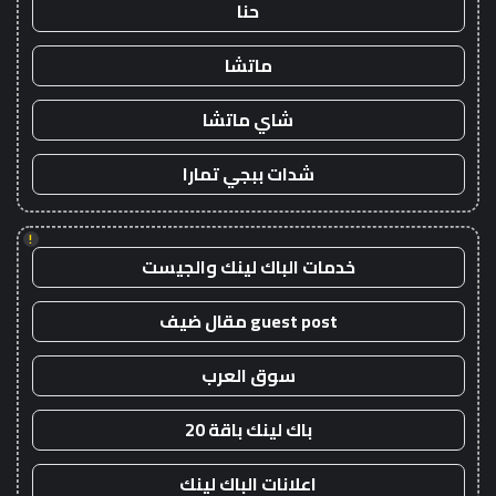
حنا
ماتشا
شاي ماتشا
شدات ببجي تمارا
!
خدمات الباك لينك والجيست
guest post مقال ضيف
سوق العرب
باك لينك باقة 20
اعلانات الباك لينك