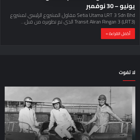
يونيو – 30 نوفمبر
Setia Utama LRT 3 Sdn Bhd مقاول المشروع الرئيسي لمشروع
Transit Aliran Ringan 3 (LRT3) الذي تم تطويره من قبل…
أكمل القراءة »
لا تفوت
لماذا
حق
تم
اختب
منع
الس
النساء
خم
من
دق
المشاركة
لل
في
عل
لومان
سيا