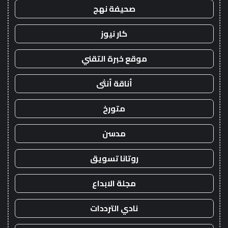
صحيفة نهج
كار نيوز
موقع خبرة التقني
أناقة أنثى
متورخ
مدسن
روتانا تسويق
مجلة الابداع
نادي الترددات