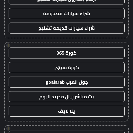
شراء سيارات مصدومة
شراء سيارات قديمة تشليح
!
كورة 365
كورة سيتي
جول العرب goalarab
بث مباشر ريال مدريد اليوم
يلا لايف
!