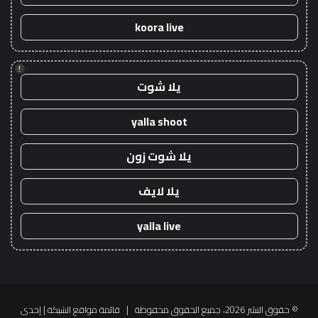
koora live
!
يلا شوت
yalla shoot
يلا شوت زون
يلا لايف
yalla live
© حقوق النشر 2026، جميع الحقوق محفوظة |
قائمة مواقع الشبكة
| إحدى