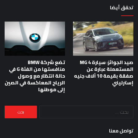
تحقق أيضا
صيد الجوائز: سيارة MG 4
تضع شركة BMW
المستعملة عبارة عن
منافستها من الفئة G في
صفقة بقيمة 10 آلاف جنيه
حالة انتظار مع وصول
إسترليني
الرياح المعاكسة في الصين
إلى موطنها
البحث
عن:
تواصل معنا