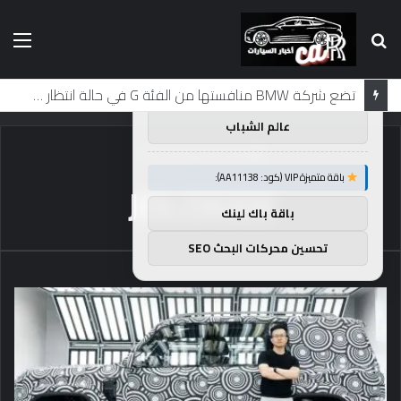
بحث
الق
×
توصيات :
عن
باقة متميزة VIP (كود: AA86842):
تضع شركة BMW منافستها من الفئة G في حالة انتظار مع وصول الرياح المعاكسة في الصين إلى موطنها
عالم الشباب
الرئيسية
/
JOLOKAN
باقة متميزة VIP (كود: AA11138):
JOLOKAN
باقة باك لينك
تحسين محركات البحث SEO