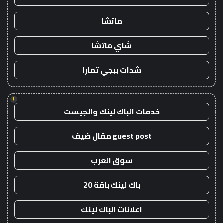
ماتشا
شاي ماتشا
شدات ببجي تمارا
!
خدمات الباك لينك والجيست
guest post مقال ضيف
سوق العرب
باك لينك باقة 20
اعلانات الباك لينك