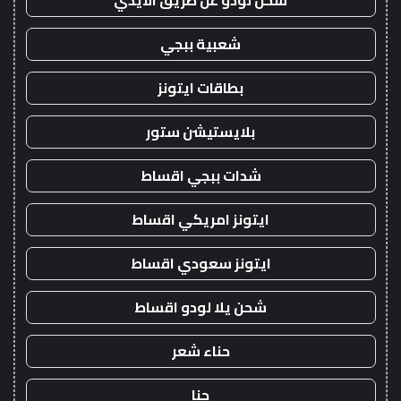
شحن لودو عن طريق الايدي
شعبية ببجي
بطاقات ايتونز
بلايستيشن ستور
شدات ببجي اقساط
ايتونز امريكي اقساط
ايتونز سعودي اقساط
شحن يلا لودو اقساط
حناء شعر
حنا