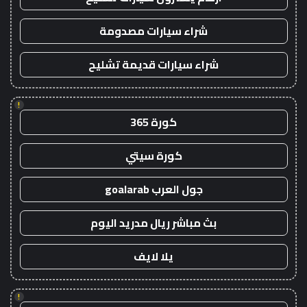
شراء سيارات مصدومة
شراء سيارات قديمة تشليح
!
كورة 365
كورة سيتي
جول العرب goalarab
بث مباشر ريال مدريد اليوم
يلا لايف
!