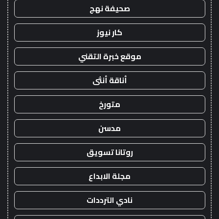
صحيفة نهج
كار نيوز
موقع خبرة التقني
أناقة أنثى
متورخ
مدسن
روتانا تسويق
مجلة الابداع
نادي الترددات