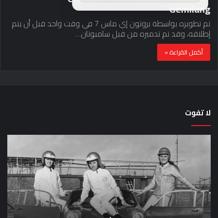
Gemilang
تم تطويره بواسطة بروتون إي ماس 7 في وقت واحد قبل أن يتم
إطلاقه، وقد تم تدميره من قبل سامبوتان…
أكمل القراءة »
لا تفوت
لماذا
حق
تم
اختب
منع
الس
النساء
خم
من
دق
المشاركة
لل
في
عل
لومان
سيا