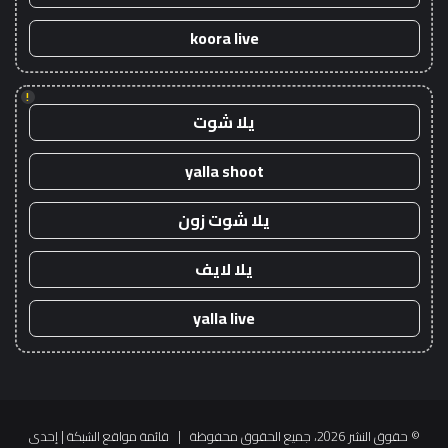
koora live
!
يلا شوت
yalla shoot
يلا شوت زون
يلا لايف
yalla live
© حقوق النشر 2026، جميع الحقوق محفوظة |
قائمة مواقع الشبكة
| إحدى