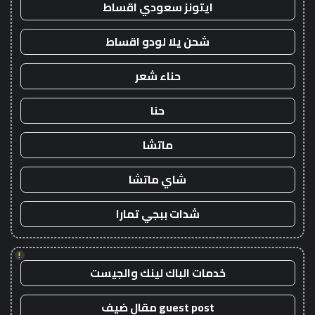
ايتونز سعودي اقساط
شحن يلا لودو اقساط
حناء شعر
حنا
ماتشا
شاي ماتشا
شدات ببجي تمارا
!
خدمات الباك لينك والجيست
guest post مقال ضيف