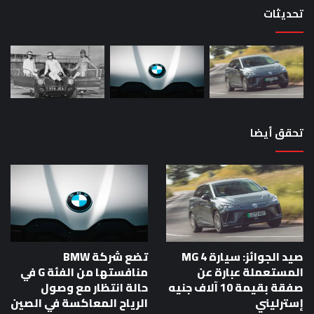
تحديثات
تحقق أيضا
صيد الجوائز: سيارة MG 4
تضع شركة BMW
المستعملة عبارة عن
منافستها من الفئة G في
صفقة بقيمة 10 آلاف جنيه
حالة انتظار مع وصول
إسترليني
الرياح المعاكسة في الصين