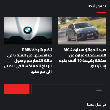
تحقق أيضا
صيد الجوائز: سيارة MG 4
تضع شركة BMW
المستعملة عبارة عن
منافستها من الفئة G في
صفقة بقيمة 10 آلاف جنيه
حالة انتظار مع وصول
إسترليني
الرياح المعاكسة في الصين
إلى موطنها
البحث
عن:
تواصل معنا