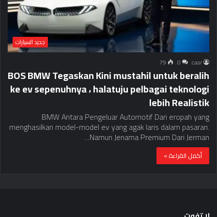
جديد السيارات
79
0
caar
BOS BMW Tegaskan Kini mustahil untuk beralih
ke ev sepenuhnya ، halatuju pelbagai teknologi
lebih Realistik
BMW Antara Pengeluar Automotif Dari eropah yang
menghasilkan model-model ev yang agak laris dalam pasaran.
Namun Jenama Premium Dari Jerman…
أكمل القراءة »
لا تفوت