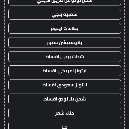
شحن لودو عن طريق الايدي
شعبية ببجي
بطاقات ايتونز
بلايستيشن ستور
شدات ببجي اقساط
ايتونز امريكي اقساط
ايتونز سعودي اقساط
شحن يلا لودو اقساط
حناء شعر
حنا