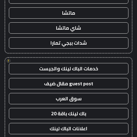
ماتشا
شاي ماتشا
شدات ببجي تمارا
!
خدمات الباك لينك والجيست
guest post مقال ضيف
سوق العرب
باك لينك باقة 20
اعلانات الباك لينك