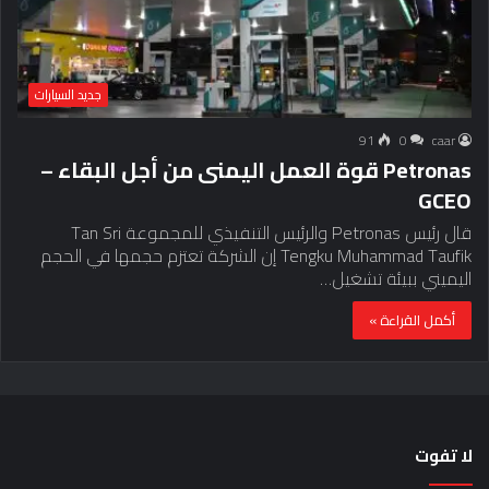
جديد السيارات
91
0
caar
Petronas قوة العمل اليمنى من أجل البقاء –
GCEO
قال رئيس Petronas والرئيس التنفيذي للمجموعة Tan Sri
Tengku Muhammad Taufik إن الشركة تعتزم حجمها في الحجم
اليميني ببيئة تشغيل…
أكمل القراءة »
لا تفوت