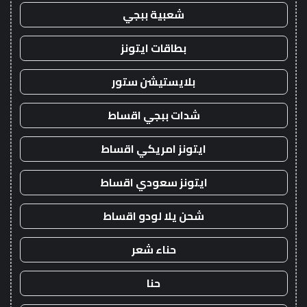
شعبية ببجي
بطاقات ايتونز
بلايستيشن ستور
شدات ببجي اقساط
ايتونز امريكي اقساط
ايتونز سعودي اقساط
شحن يلا لودو اقساط
حناء شعر
حنا