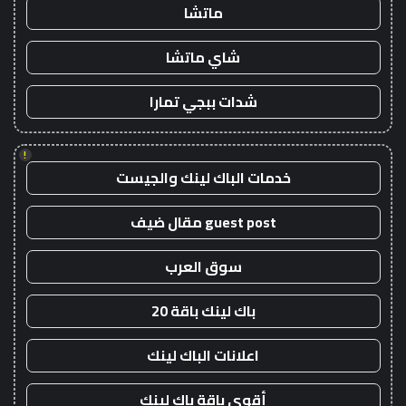
ماتشا
شاي ماتشا
شدات ببجي تمارا
!
خدمات الباك لينك والجيست
guest post مقال ضيف
سوق العرب
باك لينك باقة 20
اعلانات الباك لينك
أقوى باقة باك لينك