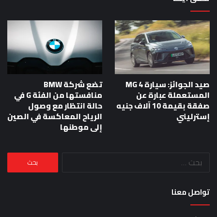
صيد الجوائز: سيارة MG 4
تضع شركة BMW
المستعملة عبارة عن
منافستها من الفئة G في
صفقة بقيمة 10 آلاف جنيه
حالة انتظار مع وصول
إسترليني
الرياح المعاكسة في الصين
إلى موطنها
البحث
عن:
تواصل معنا