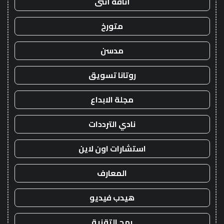
أناقة أنثى
متورخ
مدسن
روتانا تسويق
مجلة الابداع
نادي الترددات
استشارات اون لاين
المعارف
هيدب فيديو
رمح التقنية