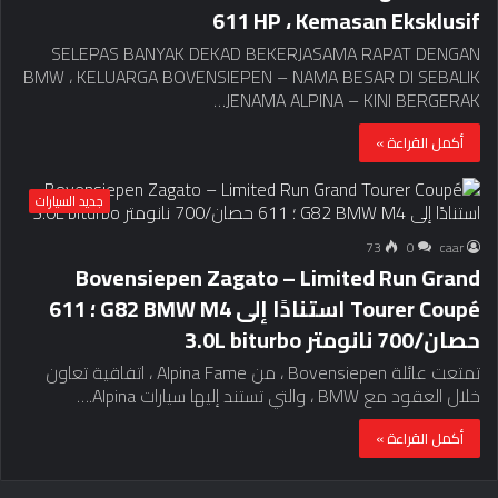
611 HP ، Kemasan Eksklusif
SELEPAS BANYAK DEKAD BEKERJASAMA RAPAT DENGAN
BMW ، KELUARGA BOVENSIEPEN – NAMA BESAR DI SEBALIK
JENAMA ALPINA – KINI BERGERAK…
أكمل القراءة »
جديد السيارات
73
0
caar
Bovensiepen Zagato – Limited Run Grand
Tourer Coupé استنادًا إلى G82 BMW M4 ؛ 611
حصان/700 نانومتر 3.0L biturbo
تمتعت عائلة Bovensiepen ، من Alpina Fame ، اتفاقية تعاون
خلال العقود مع BMW ، والتي تستند إليها سيارات Alpina.…
أكمل القراءة »