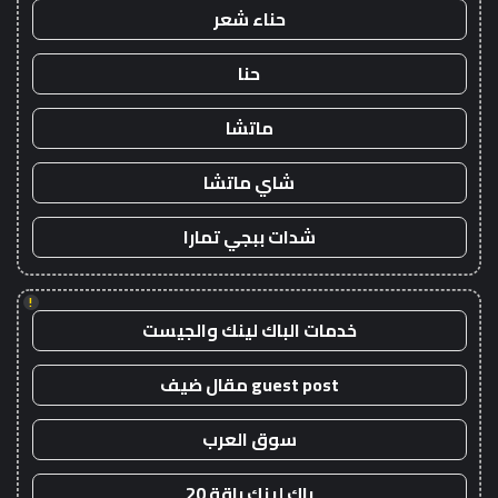
حناء شعر
حنا
ماتشا
شاي ماتشا
شدات ببجي تمارا
!
خدمات الباك لينك والجيست
guest post مقال ضيف
سوق العرب
باك لينك باقة 20