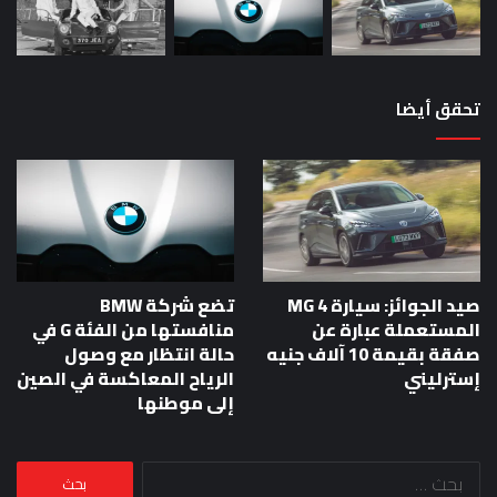
تحقق أيضا
صيد الجوائز: سيارة MG 4
تضع شركة BMW
المستعملة عبارة عن
منافستها من الفئة G في
صفقة بقيمة 10 آلاف جنيه
حالة انتظار مع وصول
إسترليني
الرياح المعاكسة في الصين
إلى موطنها
البحث
عن: