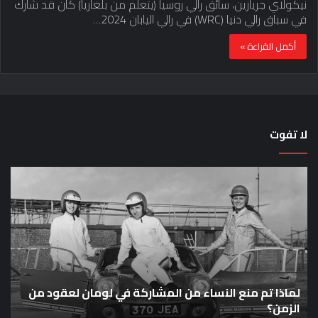
نيكولاي جريازين، سائق رالي روسيا (يتعلم من بلغاريا) كان قد شارك
في سباق رالي دنيا (WRC) في رالي اليابان 2024…
أكمل القراءة »
لا تفوت
لماذا
حق
تم
اختب
منع
الس
النساء
خم
من
دق
المشاركة
لل
في
عل
لومان
سيا
ع
لعقود
لماذا تم منع النساء من المشاركة في لومان لعقود من
خار
ح
من
بق
الزمن؟
خا