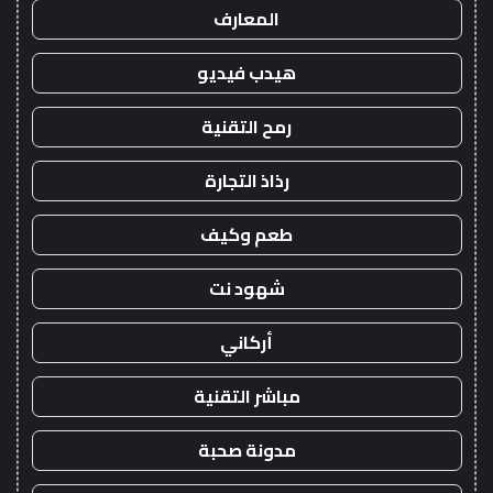
المعارف
هيدب فيديو
رمح التقنية
رذاذ التجارة
طعم وكيف
شهود نت
أركاني
مباشر التقنية
مدونة صحبة