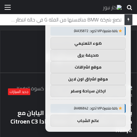
بحث
الق
×
توصيات :
عن
تضع شركة BMW منافستها من الفئة G في حالة انتظار مع وصول الرياح المعاكسة في الصين إلى موطنها
باقة متميزة VIP (كود: AA35872):
الرئيسية
/
Fujiwara
ضوء التعليمي
Fujiwara
صحيفة برق
موقع اشراقات
موقع اشراق اون لاين
اركان سياحة وسفر
جديد السيارات
98
0
caar
باقة متميزة VIP (كود: AA86842):
بيماندو رالي روسيا كي WRC رالي اليابان مع
كسوة “Kedai Tauhu Fujiwara” بادا Citroen C3
عالم الشباب
Rally2