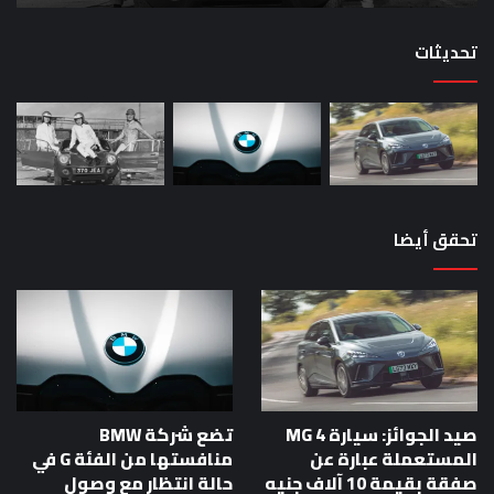
الزمن؟
00
حص
تحديثات
تحقق أيضا
صيد الجوائز: سيارة MG 4
تضع شركة BMW
المستعملة عبارة عن
منافستها من الفئة G في
صفقة بقيمة 10 آلاف جنيه
حالة انتظار مع وصول