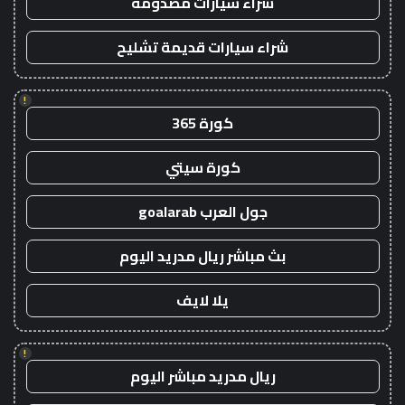
شراء سيارات مصدومة
شراء سيارات قديمة تشليح
!
كورة 365
كورة سيتي
جول العرب goalarab
بث مباشر ريال مدريد اليوم
يلا لايف
!
ريال مدريد مباشر اليوم