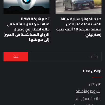
صيد الجوائز: سيارة MG 4
تضع شركة BMW
المستعملة عبارة عن
منافستها من الفئة G في
صفقة بقيمة 10 آلاف جنيه
حالة انتظار مع وصول
إسترليني
الرياح المعاكسة في الصين
إلى موطنها
البحث
عن:
تواصل معنا
من نحن
الشروط والأحكام
إخلاء المسؤولية