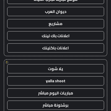
ديوان العرب
مشاريع
اعلانات باك لينك
اعلانات باكلينك
!
يلا شوت
yalla shoot
مباريات اليوم مباشر
برشلونة مباشر