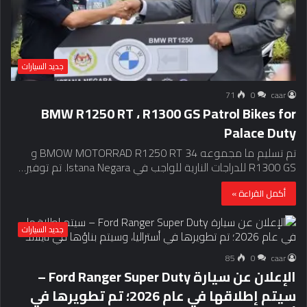
جديد السيارات
71
0
caar
BMW R1250 RT ، R1300 GS Patrol Bikes for
Palace Duty
تم تسليم ما مجموعه 34 BMOW MOTORRAD R1250 RT و
R1300 GS للدراجات النارية للواجب في Istana Negara. تم توفير…
أكمل القراءة »
جديد السيارات
85
0
caar
الإعلان عن سيارة Ford Ranger Super Duty –
سيتم إطلاقها في عام 2026؛ تم تطويرها في