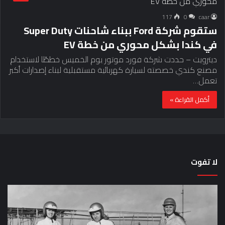
117
0
caar
ستقوم شركة Ford ببناء شاحنات Super Duty
في كندا بشكل محوري من خطة EV
ديترويت – حددت شركة فورد موتور يوم الخميس خططًا لاستخدام
مصنع كندي خصصته لسيارة كهربائية مستقبلية لبناء إصدارات أكبر
تعمل…
أكمل القراءة »
لا تفوت
لماذا
حق
تم
اختب
منع
الس
النساء
خم