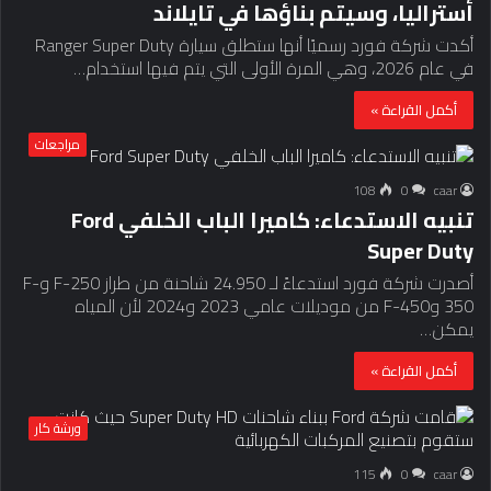
أستراليا، وسيتم بناؤها في تايلاند
أكدت شركة فورد رسميًا أنها ستطلق سيارة Ranger Super Duty
في عام 2026، وهي المرة الأولى التي يتم فيها استخدام…
أكمل القراءة »
مراجعات
108
0
caar
تنبيه الاستدعاء: كاميرا الباب الخلفي Ford
Super Duty
أصدرت شركة فورد استدعاءً لـ 24.950 شاحنة من طراز F-250 وF-
350 وF-450 من موديلات عامي 2023 و2024 لأن المياه
يمكن…
أكمل القراءة »
ورشة كار
115
0
caar