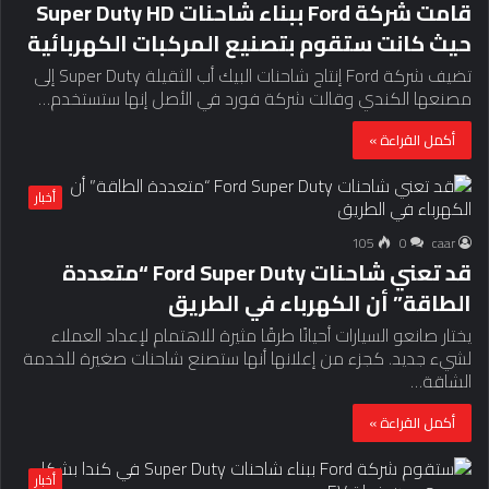
قامت شركة Ford ببناء شاحنات Super Duty HD
حيث كانت ستقوم بتصنيع المركبات الكهربائية
تضيف شركة Ford إنتاج شاحنات البيك أب الثقيلة Super Duty إلى
مصنعها الكندي وقالت شركة فورد في الأصل إنها ستستخدم…
أكمل القراءة »
أخبار
105
0
caar
قد تعني شاحنات Ford Super Duty “متعددة
الطاقة” أن الكهرباء في الطريق
يختار صانعو السيارات أحيانًا طرقًا مثيرة للاهتمام لإعداد العملاء
لشيء جديد. كجزء من إعلانها أنها ستصنع شاحنات صغيرة للخدمة
الشاقة…
أكمل القراءة »
أخبار