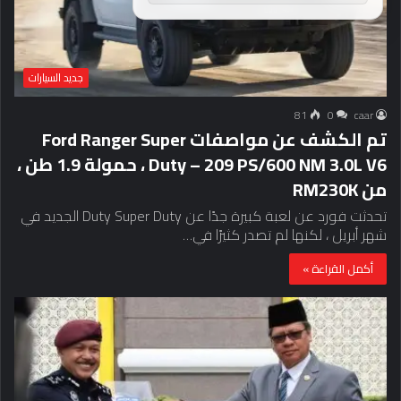
جديد السيارات
81
0
caar
تم الكشف عن مواصفات Ford Ranger Super
Duty – 209 PS/600 NM 3.0L V6 ، حمولة 1.9 طن ،
من RM230K
تحدثت فورد عن لعبة كبيرة جدًا عن Duty Super Duty الجديد في
شهر أبريل ، لكنها لم تصدر كثيرًا في…
أكمل القراءة »