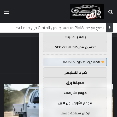
بحث
الق
×
توصيات :
عن
باقة متميزة VIP (كود: AA11138):
لماذا تم منع النساء من المشاركة في لومان لعقود من الزمن؟
باقة باك لينك
الرئيسية
/
Duty
تحسين محركات البحث SEO
Duty
باقة متميزة VIP (كود: AA35872):
ضوء التعليمي
صحيفة برق
موقع اشراقات
موقع اشراق اون لاين
اركان سياحة وسفر