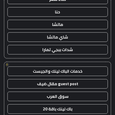
حنا
ماتشا
شاي ماتشا
شدات ببجي تمارا
!
خدمات الباك لينك والجيست
guest post مقال ضيف
سوق العرب
باك لينك باقة 20