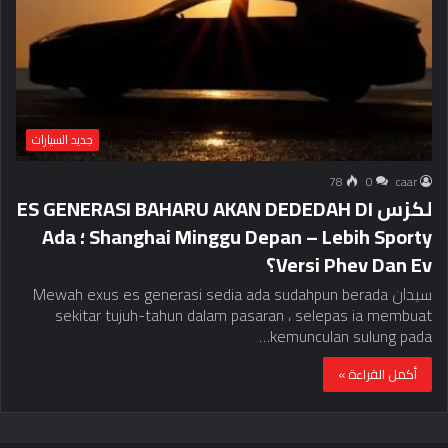
جديد السيارات
78
0
caar
لكزس ES GENERASI BAHARU AKAN DEDEDAH DI
Shanghai Minggu Depan – Lebih Sporty ؛ Ada
Versi Phev Dan Ev؟
سيدان Mewah exus es generasi sedia ada sudahpun berada
sekitar tujuh-tahun dalam pasaran ، selepas ia membuat
kemunculan sulung pada…
أكمل القراءة »