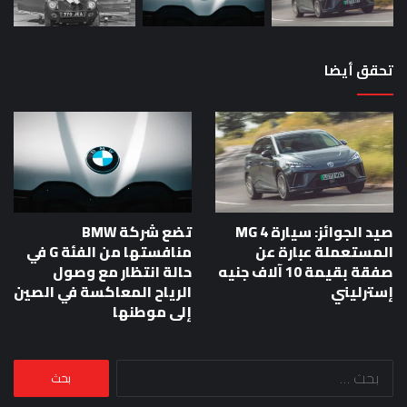
تحقق أيضا
صيد الجوائز: سيارة MG 4
تضع شركة BMW
المستعملة عبارة عن
منافستها من الفئة G في
صفقة بقيمة 10 آلاف جنيه
حالة انتظار مع وصول
إسترليني
الرياح المعاكسة في الصين
إلى موطنها
البحث
عن: