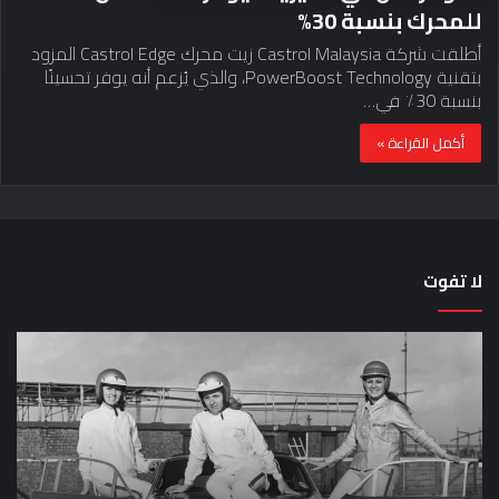
للمحرك بنسبة 30%
أطلقت شركة Castrol Malaysia زيت محرك Castrol Edge المزود
بتقنية PowerBoost Technology، والذي يُزعم أنه يوفر تحسينًا
بنسبة 30٪ في…
أكمل القراءة »
لا تفوت
لماذا
حق
تم
اختب
منع
الس
النساء
خم
من
دق
المشاركة
لل
في
عل