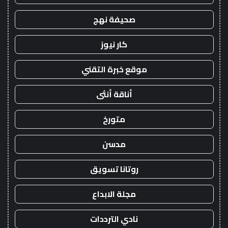
صحيفة نهج
كار نيوز
موقع خبرة التقني
أناقة أنثى
متورخ
مدسن
روتانا تسويق
مجلة الابداع
نادي الترددات