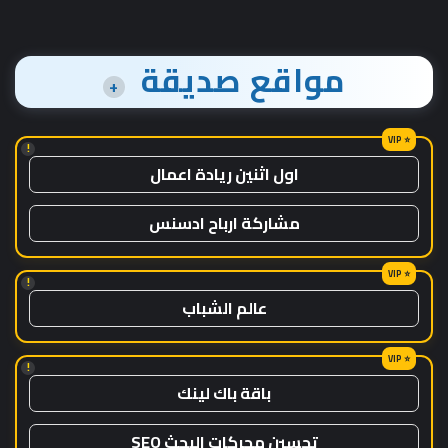
مواقع صديقة
+
!
اول اثنين ريادة اعمال
مشاركة ارباح ادسنس
!
عالم الشباب
!
باقة باك لينك
تحسين محركات البحث SEO