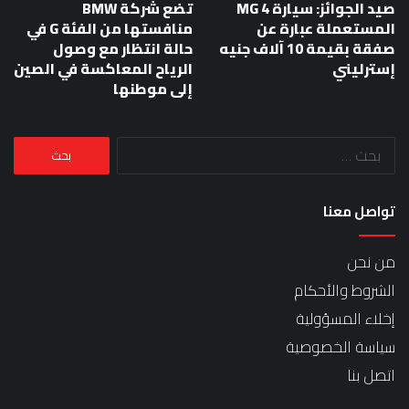
صيد الجوائز: سيارة MG 4
تضع شركة BMW
المستعملة عبارة عن
منافستها من الفئة G في
صفقة بقيمة 10 آلاف جنيه
حالة انتظار مع وصول
إسترليني
الرياح المعاكسة في الصين
إلى موطنها
البحث
عن:
تواصل معنا
من نحن
الشروط والأحكام
إخلاء المسؤولية
سياسة الخصوصية
اتصل بنا